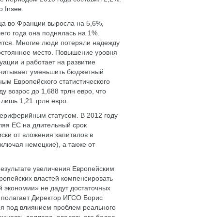
 Insee.
ица во Франции выросла на 5,6%,
его года она поднялась на 1%.
жится. Многие люди потеряли надежду
 постоянное место. Повышение уровня
ации и работает на развитие
ссчитывает уменьшить бюджетный
ным Европейского статистического
у возрос до 1,688 трлн евро, что
 лишь 1,21 трлн евро.
периферийным статусом. В 2012 году
ляя ЕС на длительный срок
ски от вложения капиталов в
ключая немецкие), а также от
результате увеличения Европейским
ропейских властей компенсировать
й экономии» не дадут достаточных
 полагает Директор ИГСО Борис
ься под влиянием проблем реального