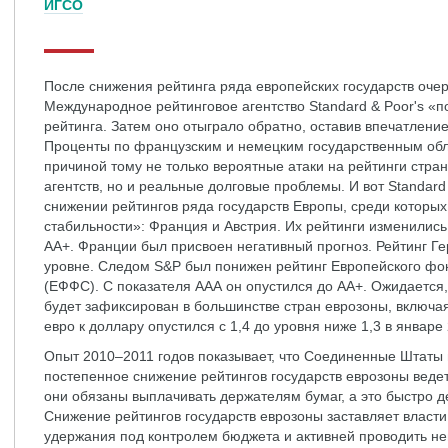
ИГСО
После снижения рейтинга ряда европейских государств оче
Международное рейтинговое агентство Standard & Poor's «
рейтинга. Затем оно отыграло обратно, оставив впечатле
Проценты по французским и немецким государственным обл
причиной тому не только вероятные атаки на рейтинги стр
агентств, но и реальные долговые проблемы. И вот Standard
снижении рейтингов ряда государств Европы, среди которых
стабильности»: Франция и Австрия. Их рейтинги изменились 
АА+. Франции был присвоен негативный прогноз. Рейтинг Г
уровне. Следом S&P был понижен рейтинг Европейского фо
(ЕФФС). С показателя ААА он опустился до АА+. Ожидается,
будет зафиксирован в большинстве стран еврозоны, включая
евро к доллару опустился с 1,4 до уровня ниже 1,3 в январе 
Опыт 2010–2011 годов показывает, что Соединенные Штаты
постепенное снижение рейтингов государств еврозоны веде
они обязаны выплачивать держателям бумаг, а это быстро 
Снижение рейтингов государств еврозоны заставляет власти
удержания под контролем бюджета и активней проводить н