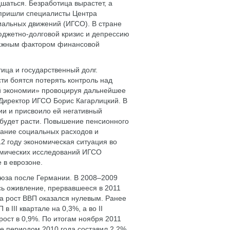
шаться. Безработица вырастет, а
ю пришли специалисты Центра
иальных движений (ИГСО). В стране
джетно-долговой кризис и депрессию
 важным фактором финансовой
ица и государственный долг.
и боятся потерять контроль над
ой экономии» провоцируя дальнейшее
Директор ИГСО Борис Кагарлицкий. В
ции и присвоило ей негативный
 будет расти. Повышение пенсионного
езание социальных расходов и
2 году экономическая ситуация во
омических исследований ИГСО
 в еврозоне.
юза после Германии. В 2008–2009
сь оживление, прервавшееся в 2011
да рост ВВП оказался нулевым. Ранее
 III квартале на 0,3%, а во II
рост в 0,9%. По итогам ноября 2011
е периодом 2010 года составил 2,2%.