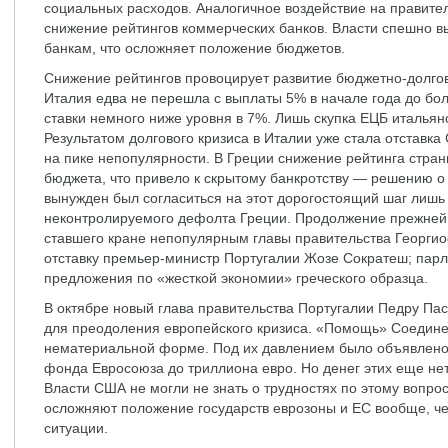
социальных расходов. Аналогичное воздействие на правите
снижение рейтингов коммерческих банков. Власти спешно 
банкам, что осложняет положение бюджетов.
Снижение рейтингов провоцирует развитие бюджетно-долговы
Италия едва не перешла с выплаты 5% в начале года до бол
ставки немного ниже уровня в 7%. Лишь скупка ЕЦБ итальянс
Результатом долгового кризиса в Италии уже стала отставк
на пике непопулярности. В Греции снижение рейтинга стра
бюджета, что привело к скрытому банкротству — решению о 
вынужден был согласиться на этот дорогостоящий шаг лишь 
неконтролируемого дефолта Греции. Продолжение прежней 
ставшего кране непопулярным главы правительства Георгио
отставку премьер-министр Португалии Жозе Сократеш; парл
предложения по «жесткой экономии» греческого образца.
В октябре новый глава правительства Португалии Педру П
для преодоления европейского кризиса. «Помощь» Соедине
нематериальной форме. Под их давлением было объявлено
фонда Евросоюза до триллиона евро. Но денег этих еще нет
Власти США не могли не знать о трудностях по этому вопро
осложняют положение государств еврозоны и ЕС вообще, ч
ситуации.