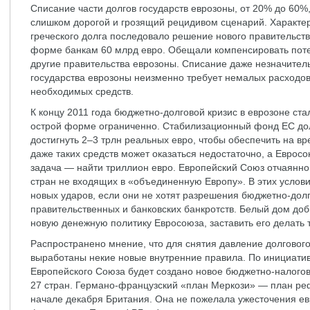
Списание части долгов государств еврозоны, от 20% до 60%
слишком дорогой и грозящий рецидивом сценарий. Характер
греческого долга последовало решение нового правительст
форме банкам 60 млрд евро. Обещали компенсировать поте
другие правительства еврозоны. Списание даже незначитель
государства еврозоны неизменно требует немалых расходов
необходимых средств.
К концу 2011 года бюджетно-долговой кризис в еврозоне ста
острой форме ограниченно. Стабилизационный фонд ЕС до
достигнуть 2–3 трлн реальных евро, чтобы обеспечить на в
даже таких средств может оказаться недостаточно, а Еврос
задача — найти триллион евро. Европейский Союз отчаянно 
стран не входящих в «объединенную Европу». В этих услов
новых ударов, если они не хотят разрешения бюджетно-долго
правительственных и банковских банкротств. Белый дом доб
новую денежную политику Евросоюза, заставить его делать т
Распространено мнение, что для снятия давление долгового
выработаны некие новые внутренние правила. По инициати
Европейского Союза будет создано новое бюджетно-налогов
27 стран. Германо-французский «план Меркози» — план р
начале декабря Британия. Она не пожелала ужесточения ев