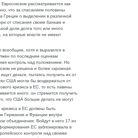
, Евросоюзом рассматривается как
но, что за списанием половины
ва Греции о выделении в различной
ри от списания своим банкам и
ной доли долга того или иного
, на которые власти не имеют
л всеобщим, хотя и выразился в
лжен по последним оценкам
ремя контроль над положением. Но
оюзом не решена и более скромная
ищет деньги, пытаясь получить их от
иях США могли бы воздержаться от
вого кризиса в ЕС, то есть лавины
ивается иного: он стремится получить
о, что США больше делать не могут.
 кризиса в ЕС должны быть
ве Германии и Франции внутри
ое объединение. Войдут в него 17 из
еформирования ЕС заблокировала в
ропейского контроля над своими