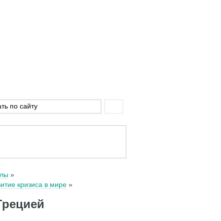
алы
итие кризиса в мире
Грецией