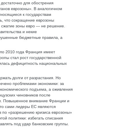
 достаточно для обострения
анов еврозоны». В аналогичном
тносящиеся к государствам
ь, что сокращение еврозоны
 сжатие зоны евро — не решение.
вительства и некие
рушенные бюджетные правила, а
ало 2010 года Франция имеет
ропы стал рост государственной
ичилась дефицитность национальных
ржать долги от разрастания. Но
печено проблемами экономики: за
экономического подъема, а оживления
нцузских чиновников после
ым. Повышенное внимание Франции и
что сами лидеры ЕС являются
ав по «разрешению кризиса еврозоны»
той политики: избегать списания
авлять под удар банковские группы.