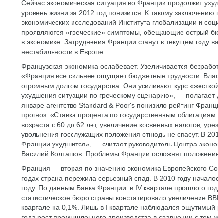
Сейчас экономическая ситуация во Франции продолжит ухуд
уровень жизни за 2012 год понизится. К такому заключени
экономических исследований Института глобализации и соц
проявляются «греческие» симптомы, обещающие острый бю
в экономике. Затруднения Франции станут в текущем году
нестабильности в Европе.
Французская экономика ослабевает. Увеличивается безработ
«Франция все сильнее ощущает бюджетные трудности. Власт
огромным долгом государства. Они усиливают курс «жестк
ухудшения ситуации по греческому сценарию», — полагает 
январе агентство Standard & Poor's понизило рейтинг Фран
прогноз. «Ставка процента по государственным облигациям
возраста с 60 до 62 лет, увеличение косвенных налогов, ур
увольнения госслужащих положения отнюдь не спасут. В 201
Франции ухудшится», — считает руководитель Центра экон
Василий Колташов. Проблемы Франции осложнят положение
Франция — вторая по значению экономика Европейского Со
годах страна пережила серьезный спад. В 2010 году начало
году. По данным Банка Франции, в IV квартале прошлого го
статистическое бюро страны констатировало увеличение ВВП в
квартале на 0,1%. Лишь в I квартале наблюдался ощутимый 
года рост промышленного производства в сравнении с тем ж