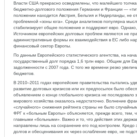
Власти США прекрасно осведомлены, что малейшего толчка
бюджетно-долгового положения Германии и Франции — «тит
положении находится Австрия, Бельгия и Нидерланды, не о
проблемной «зоны юга». Среди аналитиков популярна мысл
стабилизирует общее положение и поддержит евро. Однако,
Источником европейских долговых проблем являются не пра
административные формы их взаимодействия в ЕС либо на
финансовый сектор Европы.
По данным Европейского статистического агентства, на нач
государственный долг порядка 1,6 трлн евро. Общим для Ев
задолженности с 2007 года. С того же времени резко увел
бюджетов.
В 2010–2011 годах европейские правительства пытались уде
развитие долговых кризисов или их предпосылок было обес
объявлением о конце глобального кризиса не последовало 
мирового хозяйства оказалось недостаточно. Волнение фра
«случайного» снижения рейтинга страны не было случайн
ФРГ к «больным Европы» объясняется, прежде всего, тем, 
главными «больными». Важно и то, что действия этих держ
направлены лишь на сохранение его под контролем. Кредо э
долгов и обесценивания их через ослабление евро, не подст