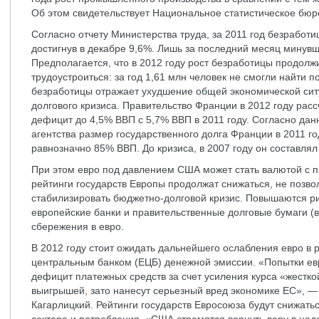
Об этом свидетельствует Национальное статистическое бюро
Согласно отчету Министерства труда, за 2011 год безработ
достигнув в декабре 9,6%. Лишь за последний месяц минувш
Предполагается, что в 2012 году рост безработицы продол
трудоустроиться: за год 1,61 млн человек не смогли найти
безработицы отражает ухудшение общей экономической ситу
долгового кризиса. Правительство Франции в 2012 году ра
дефицит до 4,5% ВВП с 5,7% ВВП в 2011 году. Согласно дан
агентства размер государственного долга Франции в 2011 год
равнозначно 85% ВВП. До кризиса, в 2007 году он составлял
При этом евро под давлением США может стать валютой с 
рейтинги государств Европы продолжат снижаться, не позво
стабилизировать бюджетно-долговой кризис. Повышаются ри
европейские банки и правительственные долговые бумаги (в
сбережения в евро.
В 2012 году стоит ожидать дальнейшего ослабления евро в 
центральным банком (ЕЦБ) денежной эмиссии. «Попытки ев
дефицит платежных средств за счет усиления курса «жестко
выигрышей, зато нанесут серьезный вред экономике ЕС», —
Кагарлицкий. Рейтинги государств Евросоюза будут снижат