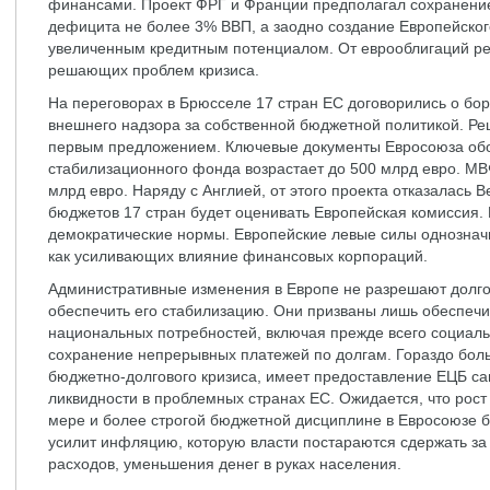
финансами. Проект ФРГ и Франции предполагал сохранени
дефицита не более 3% ВВП, а заодно создание Европейског
увеличенным кредитным потенциалом. От еврооблигаций ре
решающих проблем кризиса.
На переговорах в Брюсселе 17 стран ЕС договорились о бор
внешнего надзора за собственной бюджетной политикой. Реш
первым предложением. Ключевые документы Евросоюза обо
стабилизационного фонда возрастает до 500 млрд евро. М
млрд евро. Наряду с Англией, от этого проекта отказалась 
бюджетов 17 стран будет оценивать Европейская комиссия.
демократические нормы. Европейские левые силы однознач
как усиливающих влияние финансовых корпораций.
Административные изменения в Европе не разрешают долгов
обеспечить его стабилизацию. Они призваны лишь обеспечи
национальных потребностей, включая прежде всего социаль
сохранение непрерывных платежей по долгам. Гораздо боль
бюджетно-долгового кризиса, имеет предоставление ЕЦБ са
ликвидности в проблемных странах ЕС. Ожидается, что рост
мере и более строгой бюджетной дисциплине в Евросоюзе б
усилит инфляцию, которую власти постараются сдержать за
расходов, уменьшения денег в руках населения.