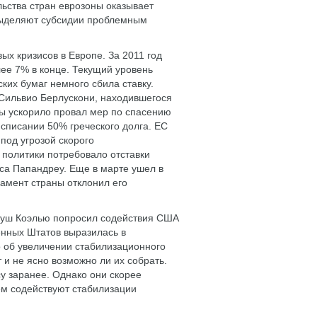
льства стран еврозоны оказывает
выделяют субсидии проблемным
х кризисов в Европе. За 2011 год
ее 7% в конце. Текущий уровень
ких бумаг немного сбила ставку.
а Сильвио Берлускони, находившегося
ны ускорило провал мер по спасению
списании 50% греческого долга. ЕС
под угрозой скорого
политики потребовало отставки
са Папандреу. Еще в марте ушел в
амент страны отклонил его
асуш Коэлью попросил содействия США
нных Штатов выразилась в
 об увеличении стабилизационного
 и не ясно возможно ли их собрать.
су заранее. Однако они скорее
ем содействуют стабилизации