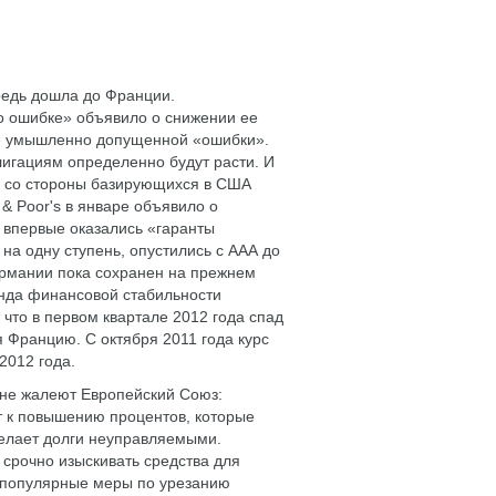
редь дошла до Франции.
по ошибке» объявило о снижении ее
ние умышленно допущенной «ошибки».
игациям определенно будут расти. И
ан со стороны базирующихся в США
 & Poor's в январе объявило о
 впервые оказались «гаранты
на одну ступень, опустились с ААА до
ермании пока сохранен на прежнем
нда финансовой стабильности
 что в первом квартале 2012 года спад
 Францию. С октября 2011 года курс
2012 года.
 не жалеют Европейский Союз:
т к повышению процентов, которые
делает долги неуправляемыми.
 срочно изыскивать средства для
епопулярные меры по урезанию