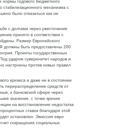
е нормы годового бюджетного
о стабилизационного механизма с
шено было отказаться как не
ьбе с долгами через ужесточение
ение принято в соответствии с
йдены. Размер Европейского
ВФ должны быть предоставлены 200
Венгрия. Проекты государственных
 Под ударом суверенитет народов и
но настроены против новых правил
ого кризиса и даже не в состоянии
ть перераспределение средств от
ные, к банковской сфере через
шее значение, с точки зрения
нкции на восстановление недостатка
 процентных ставок благодаря этой
удет остановлен. Эмиссия евро
 счет сокращения социальных