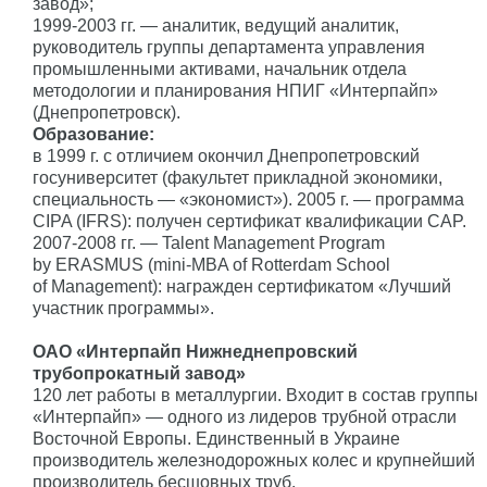
завод»;
1999-2003 гг.
— аналитик, ведущий аналитик,
руководитель группы департамента управления
промышленными активами, начальник отдела
методологии и планирования НПИГ «Интерпайп»
(Днепропетровск).
Образование:
в 1999 г. с отличием окончил Днепропетровский
госуниверситет (факультет прикладной экономики,
специальность — «экономист»). 2005 г. — программа
CIPA (IFRS): получен сертификат квалификации CAP.
2007-2008 гг.
— Talent Management Program
by ERASMUS (mini-MBA of Rotterdam School
of Management): награжден сертификатом «Лучший
участник программы».
ОАО «Интерпайп Нижнеднепровский
трубопрокатный завод»
120 лет работы в металлургии. Входит в состав группы
«Интерпайп» — одного из лидеров трубной отрасли
Восточной Европы. Единственный в Украине
производитель железнодорожных колес и крупнейший
производитель бесшовных труб.