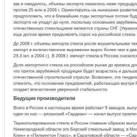
как и ожидалось, объемы экспорта оказались ниже предыду
против 25 млн в 2006 г. Ориентируясь на нынешнее развити
предположить, что в ближайшие годы экспортные потоки бу
экспорта не упадут до нуля, поскольку основными зарубеж
отечественных стекольщиков являются страны СНГ (Украина 
еще долгое время предъявлять спрос на российское стекло 
До 2008 г. объемы импорта стекла росли внушительными темп
импорт в количественном выражении вырос более чем в два
29,3 мл. в 2004 г.). В 2008 г. импорт стекла в Россию снизил
Доля импортного стекла на российском рынке до кризиса до
что приток зарубежной продукции будет возрастать и дальш
отечественной строительной отрасли. Возможно, эта тенден
отметить, что положение предприятий, работающих внутри Р
создает впечатление уверенной стабильности.
Ведущие производители
Всего в России в настоящее время работает 9 заводов, вып
один из них — рязанский «Гардиан» — начал выпуск практич
Термополированное стекло в России главным образом выпу
Нижегородской области это Борский стекольный завод, в Мо
Клин» и «Пилкингтон Гласс», в Саратовской области — «Са