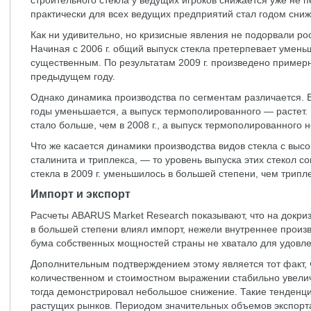
строительного стекла у ведущих игроков снижается уже не пе
практически для всех ведущих предприятий стал годом сни
Как ни удивительно, но кризисные явления не подорвали ро
Начиная с 2006 г. общий выпуск стекла претерпевает уменьш
существенным. По результатам 2009 г. произведено примерно
предыдущем году.
Однако динамика производства по сегментам различается. В
годы уменьшается, а выпуск термополированного — растет. В
стало больше, чем в 2008 г., а выпуск термополированного 
Что же касается динамики производства видов стекла с вы
сталинита и триплекса, — то уровень выпуска этих стекол с
стекла в 2009 г. уменьшилось в большей степени, чем трипл
Импорт и экспорт
Расчеты ABARUS Market Research показывают, что на докриз
в большей степени влиял импорт, нежели внутреннее произво
бума собственных мощностей страны не хватало для удовле
Дополнительным подтверждением этому является тот факт, ч
количественном и стоимостном выражении стабильно увеличи
тогда демонстрировал небольшое снижение. Такие тенденц
растущих рынков. Периодом значительных объемов экспорта с