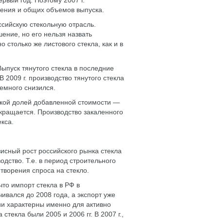
рвый год. Поэтому 2007 г.
жения и общих объемов выпуска.
ссийскую стекольную отрасль.
ение, но его нельзя назвать
 столько же листового стекла, как и в
ыпуск тянутого стекла в последние
 2009 г. производство тянутого стекла
немного снизился.
сокой долей добавленной стоимости —
окращается. Производство закаленного
екса.
исный рост российского рынка стекла
дство. Т.е. в период строительного
творения спроса на стекло.
то импорт стекла в РФ в
вался до 2008 года, а экспорт уже
ии характерны именно для активно
текла были 2005 и 2006 гг. В 2007 г.,