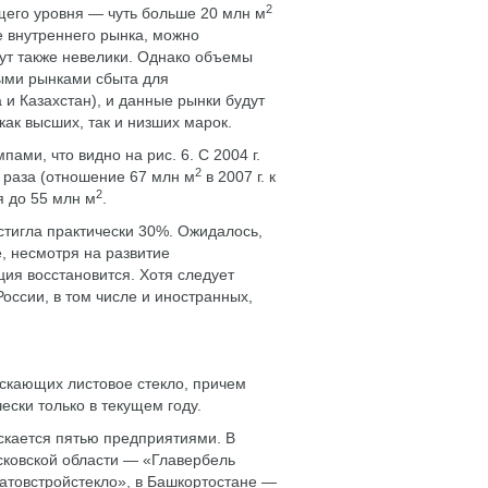
2
щего уровня — чуть больше 20 млн м
е внутреннего рынка, можно
дут также невелики. Однако объемы
ными рынками сбыта для
и Казахстан), и данные рынки будут
как высших, так и низших марок.
ами, что видно на рис. 6. С 2004 г.
2
 раза (отношение 67 млн м
в 2007 г. к
2
ся до 55 млн м
.
стигла практически 30%. Ожидалось,
е, несмотря на развитие
ция восстановится. Хотя следует
оссии, в том числе и иностранных,
ускающих листовое стекло, причем
ески только в текущем году.
скается пятью предприятиями. В
сковской области — «Главербель
ратовстройстекло», в Башкортостане —