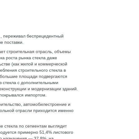
г., переживал беспрецедентный
е поставки.
ает строительная отрасль, объемы
ка роста рынка стекла даже
ьстве (как жилой и коммерческой
ебления строительного стекла в
е большие площади подвергаются
з стекла с дополнительными
еконструкции и модернизации зданий.
 покрывался импортом.
ительство, автомобилестроение и
кольной отрасли приходится именно
е стекла по сегментам выглядит
ходуется примерно 51,4% листового
го назначения — 37,8%, на