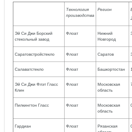
Технология
Регион
производства
Эй Си Джи Борский
Флоат
Нижний
стекольный завод
Новгород
Саратовстройстекло
Флоат
Саратов
Салаватстекло
Флоат
Башкортостан
Эй Си Джи Флэт Гласс
Флоат
Московская
Клин
область
Пилкингтон Гласс
Флоат
Московская
область
Гардиан
Флоат
Рязанская