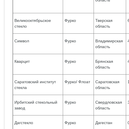
область
Великооктябрьское
Фурко
Тверская
стекло
область
Символ
Фурко
Владимирская
область
Кварцит
Фурко
Брянская
область
Саратовский институт
Фурко/ Флоат
Саратовская
стекла
область
Ирбитский стекольный
Фурко
Свердловская
завод
область
Дагстекло
Фурко
Дагестан