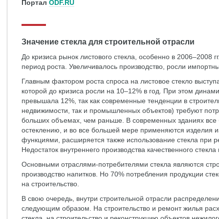
Портал
ODF.RU
Значение стекла для строительной отрасли
До кризиса рынок листового стекла, особенно в 2006–2008 г
период роста. Увеличивалось производство, росли импортны
Главным фактором роста спроса на листовое стекло выступ
которой до кризиса росли на 10–12% в год. При этом динами
превышала 12%, так как современные тенденции в строител
недвижимости, так и промышленных объектов) требуют потр
больших объемах, чем раньше. В современных зданиях вс
остеклению, и во все большей мере применяются изделия и
функциями, расширяется также использование стекла при р
Недостаток внутреннего производства качественного стекла
Основными отраслями-потребителями стекла являются стро
производство напитков. Но 70% потребления продукции сте
на строительство.
В свою очередь, внутри строительной отрасли распределени
следующим образом. На строительство и ремонт жилья рас
стекла, на строительство и реконструкцию объектов нежило