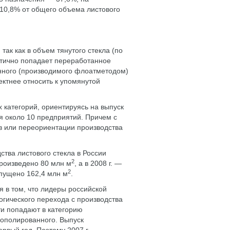
10,8% от общего объема листового
ак как в объем тянутого стекла (по
стично попадает переработанное
анного (производимого флоатметодом)
ектнее относить к упомянутой
категорий, ориентируясь на выпуск
я около 10 предприятий. Причем с
в или переориентации производства
ства листового стекла в России
2
произведено 80 млн м
, а в 2008 г. —
2
ыпущено 162,4 млн м
.
я в том, что лидеры российской
огического перехода с производства
ти попадают в категорию
мополированного. Выпуск