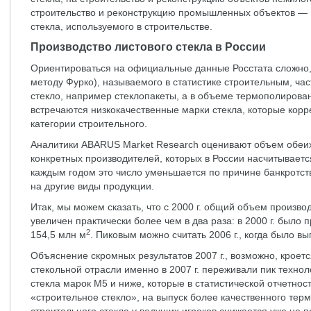
строительство и реконструкцию промышленных объектов — 
стекла, используемого в строительстве.
Производство листового стекла в России
Ориентироваться на официальные данные Росстата сложно, т
методу Фурко), называемого в статистике строительным, ча
стекло, например стеклопакеты, а в объеме термополиров
встречаются низкокачественные марки стекла, которые корр
категории строительного.
Аналитики ABARUS Market Research оценивают объем обеих 
конкретных производителей, которых в России насчитываетс
каждым годом это число уменьшается по причине банкротст
на другие виды продукции.
Итак, мы можем сказать, что с 2000 г. общий объем производ
увеличен практически более чем в два раза: в 2000 г. было 
2
154,5 млн м
. Пиковым можно считать 2006 г., когда было в
Объяснение скромных результатов 2007 г., возможно, кроетс
стекольной отрасли именно в 2007 г. переживали пик технол
стекла марок М5 и ниже, которые в статистической отчетнос
«строительное стекло», на выпуск более качественного тер