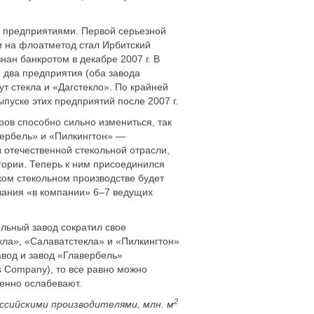
и предприятиями. Первой серьезной
и на флоатметод стал Ирбитский
нан банкротом в декабре 2007 г. В
 два предприятия (оба завода
т стекла и «Дагстекло». По крайней
пуске этих предприятий после 2007 г.
ов способно сильно измениться, так
ербель» и «Пилкингтон» —
отечественной стекольной отрасли,
егории. Теперь к ним присоединился
ском стекольном производстве будет
вания «в компании» 6–7 ведущих
ольный завод сократил свое
кла», «Салаватстекла» и «Пилкингтон»
завод и завод «Главербель»
s Company), то все равно можно
ленно ослабевают.
2
ссийскими производителями, млн. м