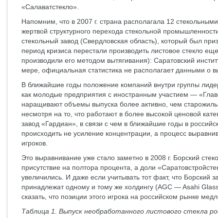
«Салаватстекло».
Напомним, что в 2007 г. страна располагала 12 стекольным
жертвой структурного перехода стекольной промышленност
стекольный завод (Свердловская область), который был приз
период кризиса перестали производить листовое стекло еще
производили его методом вытягивания): Саратовский институ
мере, официальная статистика не располагает данными о вы
В ближайшие годы положение компаний внутри группы лидер
как молодые предприятия с иностранным участием — «Глав
наращивают объемы выпуска более активно, чем старожилы 
несмотря на то, что работают в более высокой ценовой кат
завод «Гардиан», в связи с чем в ближайшие годы в россий
происходить не усиление концентрации, а процесс выравни
игроков.
Это выравнивание уже стало заметно в 2008 г. Борский стек
присутствие на полтора процента, а доли «Саратовстройсте
увеличились. И даже если учитывать тот факт, что Борский 
принадлежат одному и тому же холдингу (AGC — Asahi Glas
сказать, что позиции этого игрока на российском рынке мед
Таблица 1. Выпуск необработанного листового стекла ро