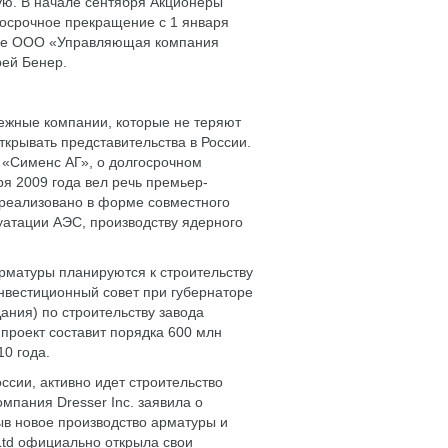
ую. В начале сентября Акционеры
осрочное прекращение с 1 января
лице ООО «Управляющая компания
ей Бенер.
бежные компании, которые не теряют
крывать представительства в России.
 «Сименс АГ», о долгосрочном
ря 2009 года вел речь премьер-
 реализовано в форме совместного
уатации АЭС, производству ядерного
арматуры планируются к строительству
нвестиционный совет при губернаторе
ания) по строительству завода
проект составит порядка 600 млн
10 года.
сии, активно идет строительство
мпания Dresser Inc. заявила о
ыв новое производство арматуры и
Ltd официально открыла свои