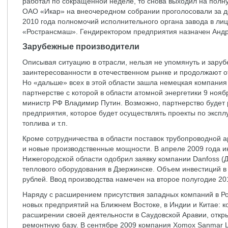
работал по сокращенной неделе, то снова выходил на полн
ОАО «Икар» на внеочередном собрании проголосовали за д
2010 года полномочий исполнительного органа завода в 
«Ространсмаш». Гендиректором предприятия назначен Андр
Зарубежные производители
Описывая ситуацию в отрасли, нельзя не упомянуть и зару
заинтересованности в отечественном рынке и продолжают от
Но «дальше» всех в этой области зашла немецкая компания
партнерстве с которой в области атомной энергетики 9 нояб
министр РФ Владимир Путин. Возможно, партнерство будет
предприятия, которое будет осуществлять проекты по экспл
топлива и т.п.
Кроме сотрудничества в области поставок трубопроводной 
и новые производственные мощности. В апреле 2009 года и
Нижегородской области одобрил заявку компании Danfoss (Д
теплового оборудования в Дзержинске. Объем инвестиций в 
рублей. Ввод производства намечен на второе полугодие 20
Наряду с расширением присутствия западных компаний в Рос
новых предприятий на Ближнем Востоке, в Индии и Китае: ко
расширении своей деятельности в Саудовской Аравии, откр
ремонтную базу. В сентябре 2009 компания Xomox Sanmar 