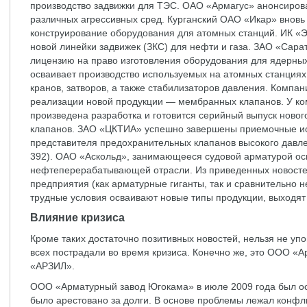
производство задвижки для ТЭС. ОАО «Армагус» анонсиров
различных агрессивных сред. Курганский ОАО «Икар» вновь
конструирование оборудования для атомных станций. ИК «
новой линейки задвижек (ЗКС) для нефти и газа. ЗАО «Сара
лицензию на право изготовления оборудования для ядерных
осваивает производство используемых на атомных станциях
кранов, затворов, а также стабилизаторов давления. Комп
реализации новой продукции — мембранных клапанов. У к
произведена разработка и готовится серийный выпуск ново
клапанов. ЗАО «ЦКТИА» успешно завершены приемочные и
представителя предохранительных клапанов высокого дав
392). ОАО «Аскольд», занимающееся судовой арматурой ос
нефтеперерабатывающей отрасли. Из приведенных новостей
предприятия (как арматурные гиганты, так и сравнительно 
трудные условия осваивают новые типы продукции, выходят
Влияние кризиса
Кроме таких достаточно позитивных новостей, нельзя не уп
всех пострадали во время кризиса. Конечно же, это ООО 
«АРЗИЛ».
ООО «Арматурный завод Югокама» в июле 2009 года был о
было арестовано за долги. В основе проблемы лежал конфли