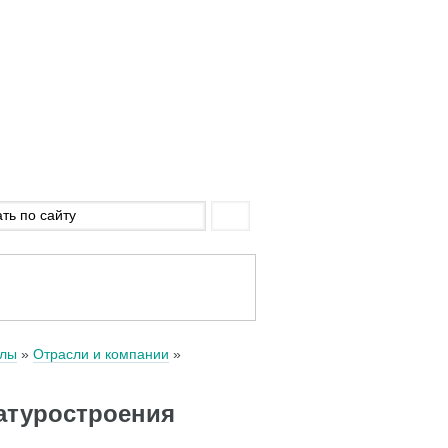
алы
Отрасли и компании
атуростроения