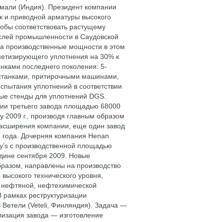
мали (Индия). Президент компании
так и приводной арматуры высокого
обы соответствовать растущему
аслей промышленности в Саудовской
ла производственные мощности в этом
метизирующего уплотнения на 30% к
нками последнего поколения: 5-
 станками, притирочными машинами,
пытания уплотнений в соответствии
ые стенды для уплотнений DGS.
ытии третьего завода площадью 68000
цу 2009 г., производя главным образом
расширения компании, еще один завод
ри года. Дочерняя компания Henan
ogy’s с производственной площадью
едине сентября 2009. Новые
бразом, направлены на производство
высокого технического уровня,
ля нефтяной, нефтехимической
В рамках реструктуризации
Ветели (Veteli, Финляндия). Задача —
лизация завода — изготовление