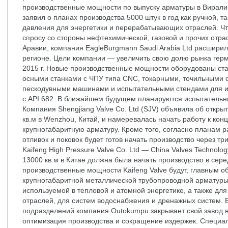
производственные мощности по выпуску арматуры в Вирали
заявил о планах производства 5000 штук в год как ручной, 
давления для энергетики и перерабатывающих отраслей. Чт
спросу со стороны нефтехимической, газовой и прочих отр
Аравии, компания EagleBurgmann Saudi Arabia Ltd расшири
регионе. Цели компании — увеличить свою долю рынка гер
2015 г. Новые производственные мощности оборудованы ста
осными станками с ЧПУ типа CNC, токарными, точильными
пескодувными машинами и испытательными стендами для ис
с API 682. В ближайшем будущем планируются испытательн
Компания Shengjiang Valve Co. Ltd (SJV) объявила об откр
кв.м в Wenzhou, Китай, и намеревалась начать работу к кон
крупногабаритную арматуру. Кроме того, согласно планам 
отливок и поковок будет готов начать производство через т
Kaifeng High Pressure Valve Co. Ltd — China Valves Technol
13000 кв.м в Китае должна была начать производство в сер
производственные мощности Kaifeng Valve будут, главным о
крупногабаритной металлической трубопроводной арматуры 
используемой в тепловой и атомной энергетике, а также д
отраслей, для систем водоснабжения и дренажных систем. 
подразделений компания Outokumpu закрывает свой завод в 
оптимизация производства и сокращение издержек. Специа