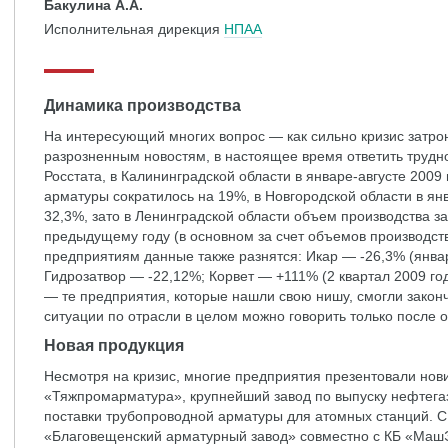
Бакулина А.А.
Исполнительная дирекция
НПАА
Динамика производства
На интересующий многих вопрос — как сильно кризис затро
разрозненным новостям, в настоящее время ответить трудн
Росстата, в Калининградской области в январе-августе 2009
арматуры сократилось на 19%, в Новгородской области в я
32,3%, зато в Ленинградской области объем производства за
предыдущему году (в основном за счет объемов производст
предприятиям данные также разнятся: Икар — -26,3% (янва
Гидрозатвор — -22,12%; Корвет — +111% (2 квартал 2009 го
— те предприятия, которые нашли свою нишу, смогли законч
ситуации по отрасли в целом можно говорить только после 
Новая продукция
Несмотря на кризис, многие предприятия презентовали нови
«Тяжпромарматура», крупнейший завод по выпуску нефтегаз
поставки трубопроводной арматуры для атомных станций. 
«Благовещенский арматурный завод» совместно с КБ «Маш