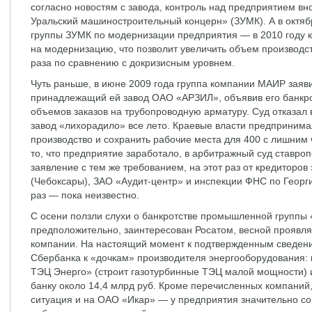
согласно новостям с завода, контроль над предприятием вн
Уральский машиностроительный концерн» (ЗУМК). А в октя
группы ЗУМК по модернизации предприятия — в 2010 году 
на модернизацию, что позволит увеличить объем производс
раза по сравнению с докризисным уровнем.
Чуть раньше, в июне 2009 года группа компании МАИР заяв
принадлежащий ей завод ОАО «АРЗИЛ», объявив его банкро
объемов заказов на трубопроводную арматуру. Суд отказал 
завод «лихорадило» все лето. Краевые власти предпринима
производство и сохранить рабочие места для 400 с лишним 
то, что предприятие заработало, в арбитражный суд ставроп
заявление с тем же требованием, на этот раз от кредиторо
(Чебоксары), ЗАО «Аудит-центр» и инспекции ФНС по Георги
раз — пока неизвестно.
С осени ползли слухи о банкротстве промышленной группы 
предположительно, заинтересован Росатом, весной проявл
компании. На настоящий момент к подтвержденным сведени
Сбербанка к «дочкам» производителя энергооборудования: 
ТЭЦ Энерго» (строит газотурбинные ТЭЦ малой мощности) 
банку около 14,4 млрд руб. Кроме перечисленных компаний
ситуация и на ОАО «Икар» — у предприятия значительно со