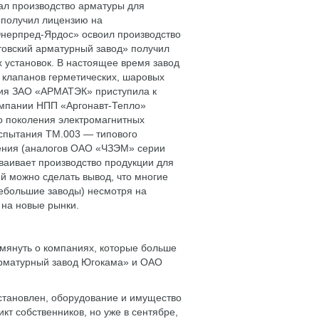
ал производство арматуры для
 получил лицензию на
Энерпред-Ярдос» освоил производство
товский арматурный завод» получил
 установок. В настоящее время завод
 клапанов герметических, шаровых
ания ЗАО «АРМАТЭК» приступила к
омпании НПП «Аргонавт-Тепло»
го поколения электромагнитных
спытания ТМ.003 — типового
ления (аналогов ОАО «ЧЗЭМ» серии
ваивает производство продукции для
 можно сделать вывод, что многие
небольшие заводы) несмотря на
 на новые рынки.
омянуть о компаниях, которые больше
«Арматурный завод Югокама» и ОАО
становлен, оборудование и имущество
кт собственников, но уже в сентябре,