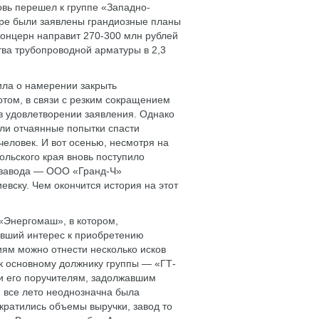
овь перешел к группе «Западно-
бре были заявлены грандиозные планы
концерн направит 270-300 млн рублей
тва трубопроводной арматуры в 2,3
ила о намерении закрыть
том, в связи с резким сокращением
в удовлетворении заявления. Однако
ли отчаянные попытки спасти
человек. И вот осенью, несмотря на
ольского края вновь поступило
в завода — ООО «Гранд-Ч»
евску. Чем окончится история на этот
«Энергомаш», в котором,
явший интерес к приобретению
ям можно отнести несколько исков
к основному должнику группы — «ГТ-
и его поручителям, задолжавшим
, все лето неоднозначна была
кратились объемы выручки, завод то