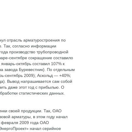
нул отрасль арматуростроения по
о. Так, согласно информации
 года производство трубопроводной
нваре-сентябре сокращение составило
 январь-октябрь составил 107% к
ва завода Буревестник). По отдельным
рь-сентябрь 2009); Аскольд — +40%;
да). Вывод напрашивается сам собой
ить даже этот год с прибылью. О
обработки статистических данных.
нки своей продукции. Так, ОАО
овой арматуры, в этом году начал
С февраля 2009 года ОАО
ЭнергоПроект» начал серийное