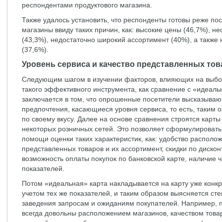
респондентами продуктового магазина.
Также удалось установить, что респонденты готовы реже по
магазины ввиду таких причин, как: высокие цены (46,7%), 
(43,3%), недостаточно широкий ассортимент (40%), а также
(37,6%).
Уровень сервиса и качество представленных то
Следующим шагом в изучении факторов, влияющих на выбор
такого эффективного инструмента, как сравнение с «идеаль
заключается в том, что опрошенные посетители высказываю
предпочтения, касающиеся уровня сервиса, то есть, таким 
по своему вкусу. Далее на основе сравнения строятся карт
некоторых розничных сетей. Это позволяет сформулироват
помощи оценки таких характеристик, как: удобство располож
представленных товаров и их ассортимент, скидки по дискон
возможность оплаты покупок по банковской карте, наличие 
показателей.
Потом «идеальная» карта накладывается на карту уже конкр
учетом тех же показателей, и таким образом выясняется сте
заведения запросам и ожиданиям покупателей. Например, п
всегда довольны расположением магазинов, качеством това