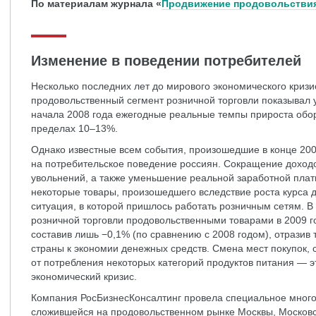
По материалам журнала «
Продвижение продовольствия
Изменение в поведении потребителей
Несколько последних лет до мирового экономического кризи
продовольственный сегмент розничной торговли показывал у
начала 2008 года ежегодные реальные темпы прироста обор
пределах 10–13%.
Однако известные всем события, произошедшие в конце 200
на потребительское поведение россиян. Сокращение доход
увольнений, а также уменьшение реальной заработной пла
некоторые товары, произошедшего вследствие роста курса д
ситуация, в которой пришлось работать розничным сетям. В и
розничной торговли продовольственными товарами в 2009 го
составив лишь −0,1% (по сравнению с 2008 годом), отрази
страны к экономии денежных средств. Смена мест покупок, 
от потребления некоторых категорий продуктов питания — эт
экономический кризис.
Компания РосБизнесКонсалтинг провела специальное много
сложившейся на продовольственном рынке Москвы, Московск