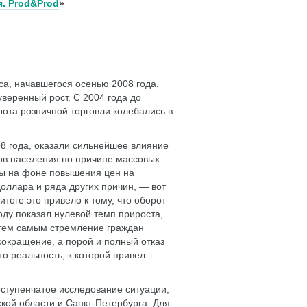
. Prod&Prod
»
са, начавшегося осенью 2008 года,
веренный рост. С 2004 года до
ота розничной торговли колебались в
8 года, оказали сильнейшее влияние
ов населения по причине массовых
ты на фоне повышения цен на
оллара и ряда других причин, — вот
тоге это привело к тому, что оборот
ду показал нулевой темп прироста,
в тем самым стремление граждан
сокращение, а порой и полный отказ
о реальность, к которой привел
ступенчатое исследование ситуации,
ой области и Санкт-Петербурга. Для