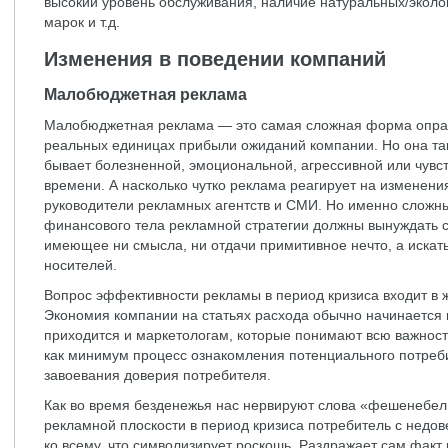
высокий уровень обслуживания, наличие натуральных/эколо
марок и т.д.
Изменения в поведении компаний
Малобюджетная реклама
Малобюджетная реклама — это самая сложная форма оправ
реальных единицах прибыли ожиданий компании. Но она так
бывает болезненной, эмоциональной, агрессивной или чувст
времени. А насколько чутко реклама реагирует на изменени
руководители рекламных агентств и СМИ. Но именно сложн
финансового тела рекламной стратегии должны вынуждать с
имеющее ни смысла, ни отдачи примитивное нечто, а искат
носителей.
Вопрос эффективности рекламы в период кризиса входит в 
Экономия компании на статьях расхода обычно начинается 
приходится и маркетологам, которые понимают всю важност
как минимум процесс ознакомления потенциального потреб
завоевания доверия потребителя.
Как во время безденежья нас нервируют слова «фешенебельн
рекламной плоскости в период кризиса потребитель с недов
ко всему, что символизирует роскошь. Раздражает сам факт 