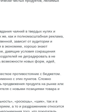
гически чистых продуктов, любимых
дания чаяний в твердых нулях и
 же, как и полномасштабная реклама,
венной, зависит от аудитории и
я в экономике, хорошо знают
ые, давящие условия сокращения
оздателей не деградировать в не
ь возможности новых форм, идей,
жесткое противостояние с бюджетом.
именно с этих пунктов. Сложно
ь продвижения продукта на рынке или
ителя с новыми позициями товара и
ость», «роскошь», «шик», так и в
ерием, а то и раздражением относится
непонимания того, что покупатель