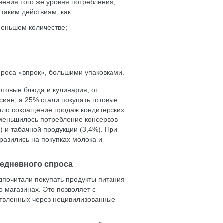
нения того же уровня потребления,
таким действиям, как:
меньшем количестве;
проса «впрок», большими упаковками.
готовые блюда и кулинария, от
иян, а 25% стали покупать готовые
ало сокращение продаж кондитерских
уменьшилось потребление консервов
) и табачной продукции (3,4%). При
разились на покупках молока и
седневного спроса
дпочитали покупать продукты питания
о магазинах. Это позволяет с
ствленных через нецивилизованные