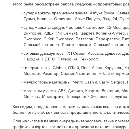
этого была рассмотрена работа следующих продуктовых роз
супермаркеты премиум-сегмента: Азбука Вкуса, Седьмо
Гурмэ, Калинка-Стокманн, Алые Паруса, Лэнд 24, Супе
супермаркеты средней ценовой категории: 12 Месяцев, B
Виктория, ИДЕЯ (7Я Семья), Квартет, Копейка-Супер, 
Экспресс, О'Кей Экспресс, Патэрсон, Перекресток, Пят
Седьмой континент Рядом с домом, Седьмой континен
сетевые дискаунтеры: 7Я Семья, Авоська, Дешево, Дикс
Находка, НЕТТО, Пятерочка, Технолог;
гипермаркеты: Globus, O’Кей, Real, Ашан, Карусель, К
Мосмарт, Рамстор, Седьмой континент «Наш гипермар
мелкооптовые магазины: Metro Cash & Carry, Selgros, 
магазины у дома: АБК, Диксика, Квартал Виктория, Ма
Морковь, Мосмартик, Перекресток-Экспресс, Полушка,
Как видим, представлены магазины различных классов и кат
более полную объективность представленного аналитическо
Специалистов в первую очередь интересовали такие показа
графиках и картах, как рейтинги продуктов питания, конкур