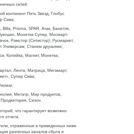
ничных сетей:
й континент Пять Звезд, Глобус
р Сива;
illa, Prisma, SPAR, Атак, Бахетле,
Лукошко, Монетка Супер, Мосмарт-
ачок, Рамстор (Ситистор), Русмаркет,
т Универсам, Станем друзьями;
и, Копейка, Магнит, Монетка,
вартал, Лента, Матрица, Мегамарт,
кет», Супер Сива;
Риомаг;
гнолия, Метатр, Мир продуктов,
 Продкетория, Сезон.
егорий, что гарантирует возможно
го отчета.
тели, отраженные в приведенных ниже
енция различных каналов сбыта и