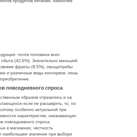
ингов продуктов питания, наиболее
одукция: почти половина всех
 сбыта (42,6%). Значительно меньшей
свежие фрукты (8,5%), овощи/грибы
рию и различные виды консервов: лишь
 приобретение.
ов повседневного спроса
ственным образом отразились и на
ытающихся если не расширить, то, по
Поэтому особенно актуальной при
важности характеристик, оказывающих
ов повседневного спроса.
ых в магазинах, честность
т наибольшее значение при выборе