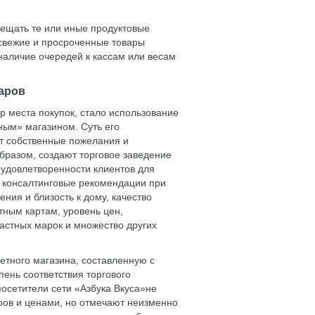
сещать те или иные продуктовые
несвежие и просроченные товары
 наличие очередей к кассам или весам
варов
 места покупок, стало использование
ным» магазином. Суть его
т собственные пожелания и
образом, создают торговое заведение
ы удовлетворенности клиентов для
ь консалтинговые рекомендации при
ения и близость к дому, качество
тным картам, уровень цен,
частных марок и множество других
етного магазина, составленную с
пень соответствия торгового
осетители сети «Азбука Вкуса»не
ров и ценами, но отмечают неизменно