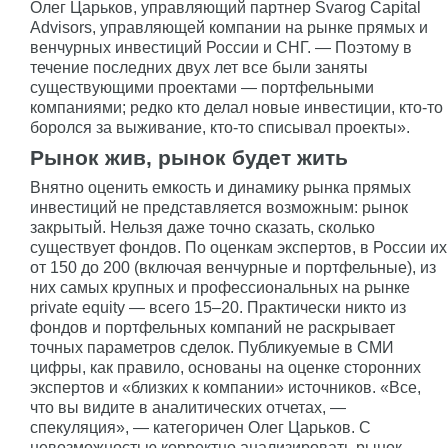
Олег Царьков, управляющий партнер Svarog Capital
Advisors, управляющей компании на рынке прямых и
венчурных инвестиций России и СНГ. — Поэтому в
течение последних двух лет все были заняты
существующими проектами — портфельными
компаниями; редко кто делал новые инвестиции, кто-то
боролся за выживание, кто-то списывал проекты».
Рынок жив, рынок будет жить
Внятно оценить емкость и динамику рынка прямых
инвестиций не представляется возможным: рынок
закрытый. Нельзя даже точно сказать, сколько
существует фондов. По оценкам экспертов, в России их
от 150 до 200 (включая венчурные и портфельные), из
них самых крупных и профессиональных на рынке
private equity — всего 15–20. Практически никто из
фондов и портфельных компаний не раскрывает
точных параметров сделок. Публикуемые в СМИ
цифры, как правило, основаны на оценке сторонних
экспертов и «близких к компании» источников. «Все,
что вы видите в аналитических отчетах, —
спекуляция», — категоричен Олег Царьков. С
невозможностью корректно анализировать рынок