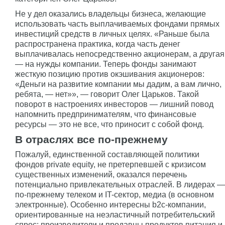
Не у дел оказались владельцы бизнеса, желающие
использовать часть выплачиваемых фондами прямых
инвестиций средств в личных целях. «Раньше была
распространена практика, когда часть денег
выплачивалась непосредственно акционерам, а другая
— на нужды компании. Теперь фонды занимают
жесткую позицию против окэшивания акционеров:
«Деньги на развитие компании мы дадим, а вам лично,
ребята, — нет»», — говорит Олег Царьков. Такой
поворот в настроениях инвесторов — лишний повод
напомнить предпринимателям, что финансовые
ресурсы — это не все, что приносит с собой фонд.
В отраслях все по-прежнему
Пожалуй, единственной составляющей политики
фондов private equity, не претерпевшей с кризисом
существенных изменений, оказался перечень
потенциально привлекательных отраслей. В лидерах —
по-прежнему телеком и IT-сектор, медиа (в основном
электронные). Особенно интересны b2c-компании,
ориентированные на неэластичный потребительский
спрос: производители и продавцы продуктов питания и