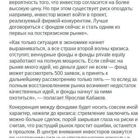
вероятность того, что инвестор согласится на более
высокую цену. Но при этом существует риск опоздать:
например, инвестор может войти в проект,
реализуемый фирмой-конкурентом. Лучше
договориться с фондом сейчас и стать одним из
первых на посткризисном рынке».
«Как только ситуация в экономике начнет
выравниваться, а все страхи второй волны кризиса
отступят, венчурные фонды и фонды private equity
заработают на полную мощность. Если сейчас на
рынке много идей, но деньги дают не всем — фонд
может рассмотреть 500 заявок, а принять к
дальнейшему рассмотрению только пять — то вслед за
полным восстановлением рынка возникнет недостаток
качественных идей, и фонды начнут за ними
охотиться», — полагает Ярослав Кабаков.
Конкуренция между фондами будет носить совсем иной
характер, нежели до кризиса: стремление заключить как
можно больше сделок, порой закрывая глаза на риски и
считая, что растущий рынок простит ошибки, останется
в прошлом. В центре внимания инвесторов окажутся
по-настоящему сильные управленческие команды и