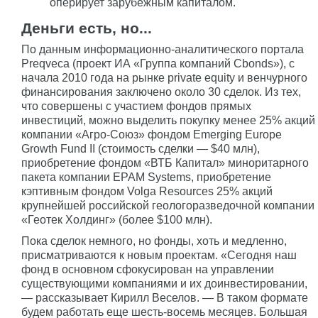
оперирует зарубежным капиталом.
Деньги есть, но...
По данным информационно-аналитического портала
Preqveca (проект ИА «Группа компаний Cbonds»), с
начала 2010 года на рынке private equity и венчурного
финансирования заключено около 30 сделок. Из тех,
что совершены с участием фондов прямых
инвестиций, можно выделить покупку менее 25% акций
компании «Агро-Союз» фондом Emerging Europe
Growth Fund II (стоимость сделки — $40 млн),
приобретение фондом «ВТБ Капитал» миноритарного
пакета компании EPAM Systems, приобретение
кэптивным фондом Volga Resources 25% акций
крупнейшей российской геологоразведочной компании
«Геотек Холдинг» (более $100 млн).
Пока сделок немного, но фонды, хоть и медленно,
присматриваются к новым проектам. «Сегодня наш
фонд в основном сфокусирован на управлении
существующими компаниями и их доинвестировании,
— рассказывает Кирилл Веселов. — В таком формате
будем работать еще шесть-восемь месяцев. Большая