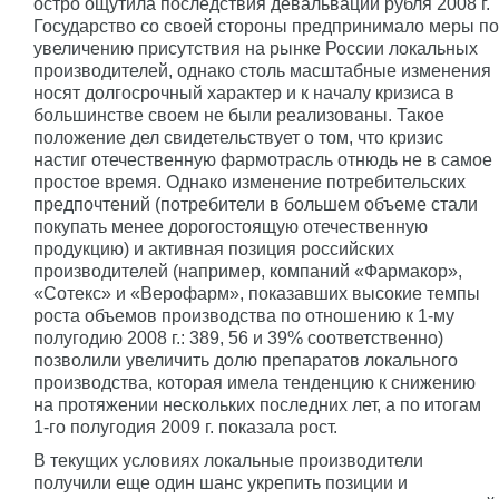
остро ощутила последствия девальвации рубля 2008 г.
Государство со своей стороны предпринимало меры по
увеличению присутствия на рынке России локальных
производителей, однако столь масштабные изменения
носят долгосрочный характер и к началу кризиса в
большинстве своем не были реализованы. Такое
положение дел свидетельствует о том, что кризис
настиг отечественную фармотрасль отнюдь не в самое
простое время. Однако изменение потребительских
предпочтений (потребители в большем объеме стали
покупать менее дорогостоящую отечественную
продукцию) и активная позиция россий­ских
производителей (например, компаний «Фармакор»,
«Сотекс» и «Верофарм», показавших высокие темпы
роста объемов производства по отношению к 1-му
полугодию 2008 г.: 389, 56 и 39% соответственно)
позволили увеличить долю препаратов локального
производства, которая имела тенденцию к снижению
на протяжении нескольких последних лет, а по итогам
1-го полугодия 2009 г. показала рост.
В текущих условиях локальные производители
получили еще один шанс укрепить позиции и