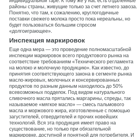
индивидуальной таре. К тому же у нас есть отдаленные
районы страны, живущие только за счет летнего завоза.
Понятно, что там, к сожалению, круглогодичные
поставки свежего молока просто пока нереальны, но
будет пользоваться большим спросом
«долгоиграющее».
Инспекция маркировок
Еще одна мера — это проведение полномасштабной
инспекции маркировок всего продуктового рынка на
соответствие требованиям «Технического регламента
на молоко и молочную продукцию». Как известно, до
принятия соответствующего закона в сегменте рынка
масло-жировых, молочных и консервированных
продуктов по разным данным находилось до 50%
всевозможных подделок. Под видом натурального
сливочного масла прятались маргарины, спреды, так
называемое «мягкое масло» — смесь пальмового
масла и моржового жира, изготовленные с помощью
загустителей, отвердителей и прочих новейших
технологий. Вся эта продукция имеет право на
существование, но только при обязательной
маркировке, доступной и понятной для потребителя. И