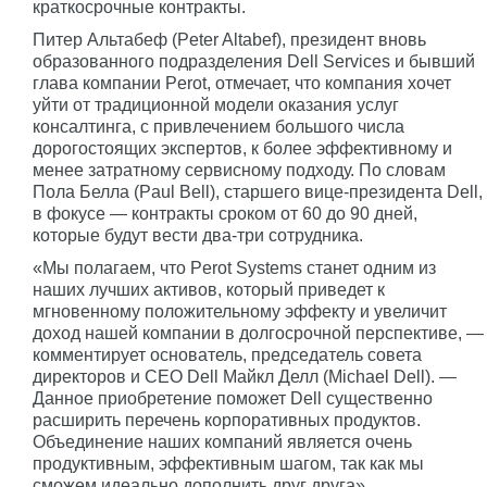
краткосрочные контракты.
Питер Альтабеф (Peter Altabef), президент вновь
образованного подразделения Dell Services и бывший
глава компании Perot, отмечает, что компания хочет
уйти от традиционной модели оказания услуг
консалтинга, с привлечением большого числа
дорогостоящих экспертов, к более эффективному и
менее затратному сервисному подходу. По словам
Пола Белла (Paul Bell), старшего вице-президента Dell,
в фокусе — контракты сроком от 60 до 90 дней,
которые будут вести два-три сотрудника.
«Мы полагаем, что Perot Systems станет одним из
наших лучших активов, который приведет к
мгновенному положительному эффекту и увеличит
доход нашей компании в долгосрочной перспективе, —
комментирует основатель, председатель совета
директоров и CEO Dell Майкл Делл (Michael Dell). —
Данное приобретение поможет Dell существенно
расширить перечень корпоративных продуктов.
Объединение наших компаний является очень
продуктивным, эффективным шагом, так как мы
сможем идеально дополнить друг друга».