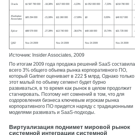
Oracle
$1 587 790 000
-18,38%
$317 000 000
-4,23%
$1 052 000 000
-7,23%
$218 790 000
-
Manhattan
$65 294 000
-21,08%
$11 360 000
-17,69%
$0
0,00%
$46 917 000
-
Assoclates
Eplcor
$98 576 000
-27,39%
$13 740 000
-38,67%
$48 168 000
15,74%
$31 735 000
-
QAD
Nov 24 2009
Nov 24 2009
Nov 24 2009
Nov 24 2009
Источник: Insider Associates, 2009
По итогам 2009 года продажа решений SaaS составила
всего 3% общего объема рынка корпоративного ПО,
который Gartner оценивает в 222 $ млрд. Однако только
этот малый по объему сегмент будет бурно
развиваться, в то время как рынок в целом продолжит
стагнировать. Поэтому нет сомнений в том, что для
оздоровления бизнеса ключевым игрокам рынка
корпоративного ПО придется наряду с традиционными
моделями развивать и SaaS-подходы.
Виртуализация поднимет мировой рынок
системной интеграции системной