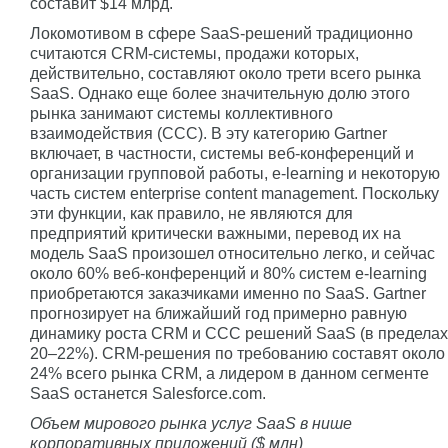
составит $14 млрд.
Локомотивом в сфере SaaS-решений традиционно
считаются CRM-системы, продажи которых,
действительно, составляют около трети всего рынка
SaaS. Однако еще более значительную долю этого
рынка занимают системы коллективного
взаимодействия (CCC). В эту категорию Gartner
включает, в частности, системы веб-конференций и
организации групповой работы, e-learning и некоторую
часть систем enterprise content management. Поскольку
эти функции, как правило, не являются для
предприятий критически важными, перевод их на
модель SaaS произошел относительно легко, и сейчас
около 60% веб-конференций и 80% систем e-learning
приобретаются заказчиками именно по SaaS. Gartner
прогнозирует на ближайший год примерно равную
динамику роста CRM и CCC решений SaaS (в пределах
20–22%). CRM-решения по требованию составят около
24% всего рынка CRM, а лидером в данном сегменте
SaaS останется Salesforce.com.
Объем мирового рынка услуг SaaS в нише
корпоративных приложений ($ млн)