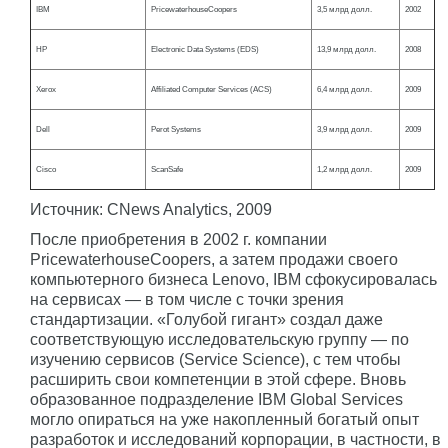
IBM
PricewaterhouseCoopers
3,5 млрд долл.
2002
HP
Electronic Data Systems (EDS)
13,9 млрд долл.
2008
Xerox
Affiliated Computer Services (ACS)
6,4 млрд долл.
2009
Dell
Perot Systems
3,9 млрд долл.
2009
Cisco
ScanSafe
1,2 млрд долл.
2009
Источник: CNews Analytics, 2009
После приобретения в 2002 г. компании
PricewaterhouseCoopers, а затем продажи своего
компьютерного бизнеса Lenovo, IBM сфокусировалась
на сервисах — в том числе с точки зрения
стандартизации. «Голубой гигант» создал даже
соответствующую исследовательскую группу — по
изучению сервисов (Service Science), с тем чтобы
расширить cвои компетенции в этой сфере. Вновь
образованное подразделение IBM Global Services
могло опираться на уже накопленный богатый опыт
разработок и исследований корпорации, в частности, в