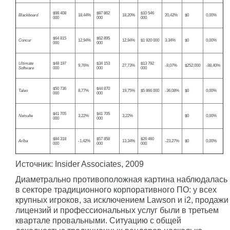
$98 408
$87 862
$10 546
Blackboard
18,44%
18,20%
20,42%
$0
0,00%
000
000
000
$64 815
$62 895
Concur
12,94%
12,94%
$1 920 000
3,34%
$0
0,00%
000
000
Ultimate
$48 197
$34 153
$13 792
9,76%
27,73%
-8,07%
$252,000
-88,40%
Software
000
000
000
$50 736
$44 870
Taleo
8,77%
19,75%
$5 866 000
-36,08%
$0
0,00%
000
000
$41 705
$41 705
Netsulte
3,22%
3,22%
$0
0,00%
000
000
$84 318
$57 858
$26 460
Arlba
-1,42%
13,34%
-23,27%
$0
0,00%
000
000
000
Источник: Insider Associates, 2009
Диаметрально противоположная картина наблюдалась
в секторе традиционного корпоративного ПО: у всех
крупных игроков, за исключением Lawson и i2, продажи
лицензий и профессиональных услуг были в третьем
квартале провальными. Ситуацию с общей