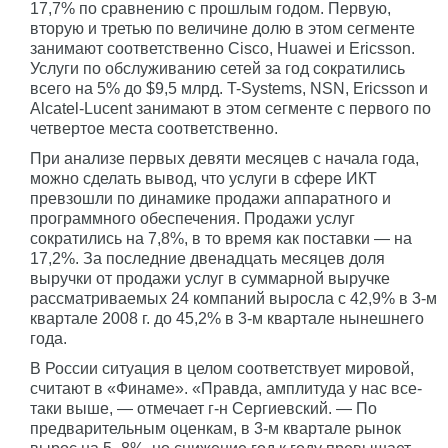
17,7% по сравнению с прошлым годом. Первую,
вторую и третью по величине долю в этом сегменте
занимают соответственно Cisco, Huawei и Ericsson.
Услуги по обслуживанию сетей за год сократились
всего на 5% до $9,5 млрд. T-Systems, NSN, Ericsson и
Alcatel-Lucent занимают в этом сегменте с первого по
четвертое места соответственно.
При анализе первых девяти месяцев с начала года,
можно сделать вывод, что услуги в сфере ИКТ
превзошли по динамике продажи аппаратного и
программного обеспечения. Продажи услуг
сократились на 7,8%, в то время как поставки — на
17,2%. За последние двенадцать месяцев доля
выручки от продажи услуг в суммарной выручке
рассматриваемых 24 компаний выросла с 42,9% в 3-м
квартале 2008 г. до 45,2% в 3-м квартале нынешнего
года.
В России ситуация в целом соответствует мировой,
считают в «Финаме». «Правда, амплитуда у нас все-
таки выше, — отмечает г-н Сергиевский. — По
предварительным оценкам, в 3-м квартале рынок