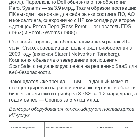
долл.). Параллельно Dell объявила о приобретении
Perot Systems — за 3,9 млрд. Таким образом поставщик
ПК выходит на новые для себя рынки хостинга ПО, АО
и консалтинга, синхронично с НР консолидируя второе
«детище» Росса Перо (Ross Perot — основатель EDS
(1962) и Perot Systems (1988)).
Со своей стороны, не обошла вниманием рынок ИТ-
услуг Cisco, совершившая целый ряд приобретений в
2009 году (включая Starent Networks и Tandberg).
Компания объявила о завершении поглощения
ScanSafe, специализирующейся на решениях SaaS для
веб-безопасности.
Законодатель же тренда — IBM — в данный момент
сконцентрирован на расширении экспертизы в области
бизнес-аналитики и приобрел SPSS за 1,2 млрд долл., а
годом ранее — Cognos за 5 млрд млрд.
Вендоры оборудования консолидируют поставщиков
ИТ-услуг
Компания-покупатель
Поглощаемая компания
Сумма сделки
Год