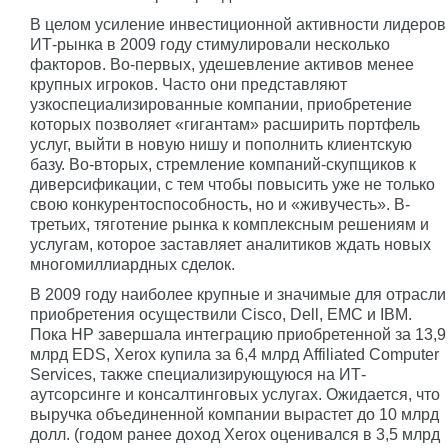
В целом усиление инвестиционной активности лидеров
ИТ-рынка в 2009 году стимулировали несколько
факторов. Во-первых, удешевление активов менее
крупных игроков. Часто они представляют
узкоспециализированные компании, приобретение
которых позволяет «гигантам» расширить портфель
услуг, выйти в новую нишу и пополнить клиентскую
базу. Во-вторых, стремление компаний-скупщиков к
диверсификации, с тем чтобы повысить уже не только
свою конкурентоспособность, но и «живучесть». В-
третьих, тяготение рынка к комплексным решениям и
услугам, которое заставляет аналитиков ждать новых
многомиллиардных сделок.
В 2009 году наиболее крупные и значимые для отрасли
приобретения осуществили Cisco, Dell, EMC и IBM.
Пока НР завершала интеграцию приобретенной за 13,9
млрд EDS, Xerox купила за 6,4 млрд Affiliated Computer
Services, также специализирующуюся на ИТ-
аутсорсинге и консалтинговых услугах. Ожидается, что
выручка объединенной компании вырастет до 10 млрд
долл. (годом ранее доход Xerox оценивался в 3,5 млрд