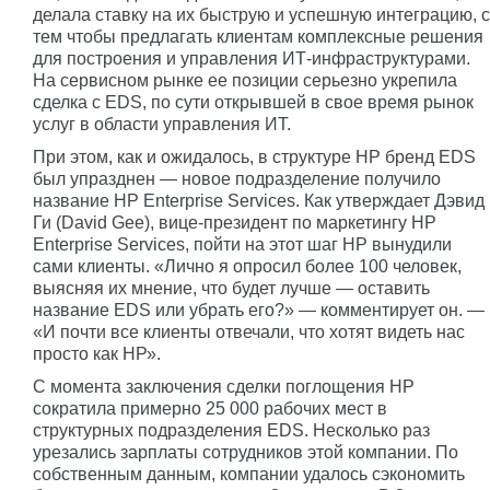
делала ставку на их быструю и успешную интеграцию, с
тем чтобы предлагать клиентам комплексные решения
для построения и управления ИТ-инфраструктурами.
На сервисном рынке ее позиции серьезно укрепила
сделка с EDS, по сути открывшей в свое время рынок
услуг в области управления ИТ.
При этом, как и ожидалось, в структуре НР бренд EDS
был упразднен — новое подразделение получило
название HP Enterprise Services. Как утверждает Дэвид
Ги (David Gee), вице-президент по маркетингу HP
Enterprise Services, пойти на этот шаг НР вынудили
сами клиенты. «Лично я опросил более 100 человек,
выясняя их мнение, что будет лучше — оставить
название EDS или убрать его?» — комментирует он. —
«И почти все клиенты отвечали, что хотят видеть нас
просто как НР».
С момента заключения сделки поглощения НР
сократила примерно 25 000 рабочих мест в
структурных подразделения EDS. Несколько раз
урезались зарплаты сотрудников этой компании. По
собственным данным, компании удалось сэкономить