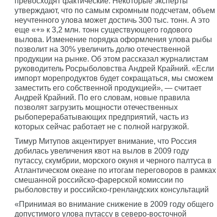
превосходят фактические. Некоторые эксперты
утверждают, что по самым скромным подсчетам, объем
неучтенного улова может достичь 300 тыс. тонн. А это
еще «+» к 3,2 млн. тонн существующего годового
вылова. Изменение порядка оформления улова рыбы
позволит на 30% увеличить долю отечественной
продукции на рынке. Об этом рассказал журналистам
руководитель Росрыболовства Андрей Крайний. «Если
импорт морепродуктов будет сокращаться, мы сможем
заместить его собственной продукцией», — считает
Андрей Крайний. По его словам, новые правила
позволят загрузить мощности отечественных
рыбоперерабатывающих предприятий, часть из
которых сейчас работает не с полной нагрузкой.
Тимур Митупов акцентирует внимание, что Россия
добилась увеличения квот на вылов в 2009 году
путассу, скумбрии, морского окуня и черного палтуса в
Атлантическом океане по итогам переговоров в рамках
смешанной российско-фарерской комиссии по
рыболовству и российско-гренландских консультаций
«Принимая во внимание снижение в 2009 году общего
допустимого улова путассу в северо-восточной