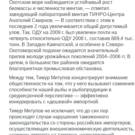
Охотском море наблюдается устойчивый рост
биомассы и численности минтая, — отметил
заведующий лабораторией минтая ТИНРО-Центра
Анатолий Смирнов. — В соответствии с этим в
последние 2 года увеличивается общий допустимый
улов. Так, ОДУ на 2009 г. был увеличен почти на
четверть относительно ОДУ 2008 г., составив 869,4 тыс.
тонн. В Западно-Камчатской, и особенно в Северо-
Охотоморской подзоне ожидается значительный
прилов молоди урожайных поколений 2004–2006 гг. В
целом, в большинстве районов ожидается
благоприятная промысловая обстановка.
Между тем, Тимур Митупов концентрирует внимание
общественности на том, что у него вызывают сомнения
способности нашей рыбы и рыбопродукции в
среднесрочной перспективе — эффективно
конкурировать с «дешевой» импортной.
Тимур Митупов не исключает, что до сих пор
происходят случаи нарушения таможенного
законодательства со стороны российских импортеров,
осуществляющих внешнеэкономическую деятельность,
«серого» импорта на таможне, недостоверной