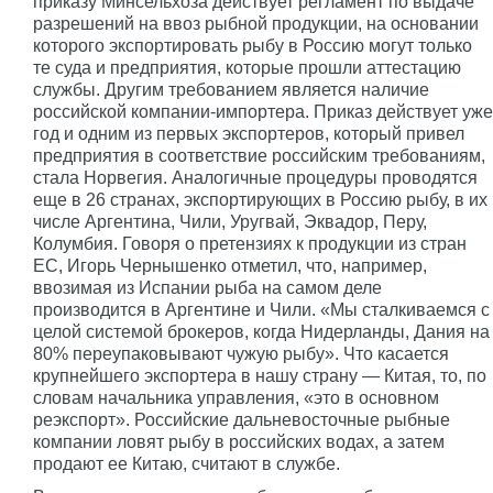
приказу Минсельхоза действует регламент по выдаче
разрешений на ввоз рыбной продукции, на основании
которого экспортировать рыбу в Россию могут только
те суда и предприятия, которые прошли аттестацию
службы. Другим требованием является наличие
российской компании-импортера. Приказ действует уже
год и одним из первых экспортеров, который привел
предприятия в соответствие российским требованиям,
стала Норвегия. Аналогичные процедуры проводятся
еще в 26 странах, экспортирующих в Россию рыбу, в их
числе Аргентина, Чили, Уругвай, Эквадор, Перу,
Колумбия. Говоря о претензиях к продукции из стран
ЕС, Игорь Чернышенко отметил, что, например,
ввозимая из Испании рыба на самом деле
производится в Аргентине и Чили. «Мы сталкиваемся с
целой системой брокеров, когда Нидерланды, Дания на
80% переупаковывают чужую рыбу». Что касается
крупнейшего экспортера в нашу страну — Китая, то, по
словам начальника управления, «это в основном
реэкспорт». Российские дальневосточные рыбные
компании ловят рыбу в российских водах, а затем
продают ее Китаю, считают в службе.