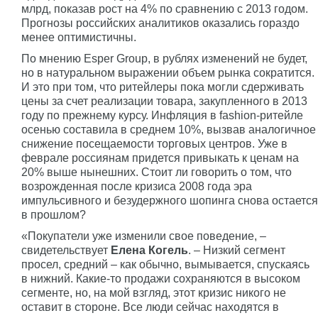
млрд, показав рост на 4% по сравнению с 2013 годом.
Прогнозы российских аналитиков оказались гораздо
менее оптимистичны.
По мнению Esper Group, в рублях изменений не будет,
но в натуральном выражении объем рынка сократится.
И это при том, что ритейлеры пока могли сдерживать
цены за счет реализации товара, закупленного в 2013
году по прежнему курсу. Инфляция в fashion-ритейле
осенью составила в среднем 10%, вызвав аналогичное
снижение посещаемости торговых центров. Уже в
феврале россиянам придется привыкать к ценам на
20% выше нынешних. Стоит ли говорить о том, что
возрожденная после кризиса 2008 года эра
импульсивного и безудержного шопинга снова остается
в прошлом?
«Покупатели уже изменили свое поведение, –
свидетельствует
Елена Когель
. – Низкий сегмент
просел, средний – как обычно, вымывается, спускаясь
в нижний. Какие-то продажи сохраняются в высоком
сегменте, но, на мой взгляд, этот кризис никого не
оставит в стороне. Все люди сейчас находятся в