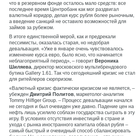
что в резервном фонде осталось мало средств: все
последнее время Центробанк как мог раздвигал
валютный коридор, делая курс рубля более рыночным,
а введение санкций не оставило возможностей для
займов за рубежом.
В итоге единственной мерой, как и предрекали
пессимисты, оказалась старая, но недобрая
девальвация. «Уже в январе очень чувствовалось
изменение курса евро, было ясно, что начинается
неблагоприятный период», – говорит
Вероника
Шиляева
, директор московского мультибрендового
бутика Gallery 1.61. Так что сегодняшний кризис не стал
для ритейлеров сюрпризом.
«Валютный кризис фактически кризисом не является, –
убежден
Дмитрий Политов
, маркетолог-аналитик
Tommy Hilfiger Group. – Процесс девальвации начался
не сегодня и был очевиден уже давно. Падение цен на
нефть лишь усилило соблазн государства сыграть в эту
игру. В условиях отсутствия инвестиций в стране и
ухода с рынка иностранного капитала обвал рубля –
самый быстрый и очевидный способ сбалансировать