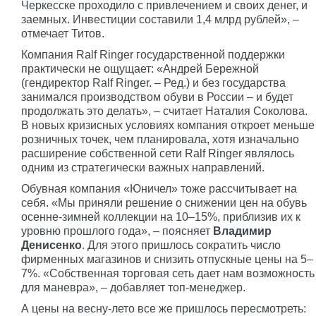
Черкесске проходило с привлечением и своих денег, и
заемных. Инвестиции составили 1,4 млрд рублей», –
отмечает Титов.
Компания Ralf Ringer государственной поддержки
практически не ощущает: «Андрей Бережной
(гендиректор Ralf Ringer. – Ред.) и без государства
занимался производством обуви в России – и будет
продолжать это делать», – считает Наталия Соколова.
В новых кризисных условиях компания откроет меньше
розничных точек, чем планировала, хотя изначально
расширение собственной сети Ralf Ringer являлось
одним из стратегически важных направлений.
Обувная компания «Юничел» тоже рассчитывает на
себя. «Мы приняли решение о снижении цен на обувь
осенне-зимней коллекции на 10–15%, приблизив их к
уровню прошлого года», – поясняет
Владимир
Денисенко
. Для этого пришлось сократить число
фирменных магазинов и снизить отпускные цены на 5–
7%. «Собственная торговая сеть дает нам возможность
для маневра», – добавляет топ-менеджер.
А цены на весну-лето все же пришлось пересмотреть: