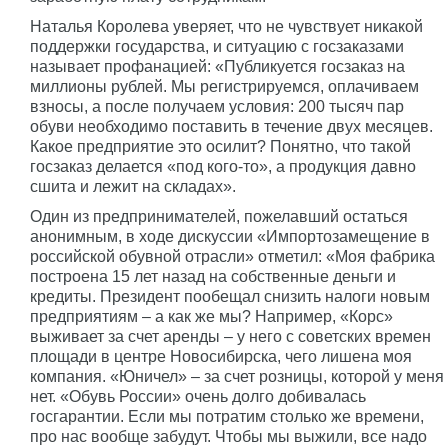
Наталья Королева уверяет, что не чувствует никакой
поддержки государства, и ситуацию с госзаказами
называет профанацией: «Публикуется госзаказ на
миллионы рублей. Мы регистрируемся, оплачиваем
взносы, а после получаем условия: 200 тысяч пар
обуви необходимо поставить в течение двух месяцев.
Какое предприятие это осилит? Понятно, что такой
госзаказ делается «под кого-то», а продукция давно
сшита и лежит на складах».
Один из предпринимателей, пожелавший остаться
анонимным, в ходе дискуссии «Импортозамещение в
российской обувной отрасли» отметил: «Моя фабрика
построена 15 лет назад на собственные деньги и
кредиты. Президент пообещал снизить налоги новым
предприятиям – а как же мы? Например, «Корс»
выживает за счет аренды – у него с советских времен
площади в центре Новосибирска, чего лишена моя
компания. «Юничел» – за счет розницы, которой у меня
нет. «Обувь России» очень долго добивалась
госгарантии. Если мы потратим столько же времени,
про нас вообще забудут. Чтобы мы выжили, все надо