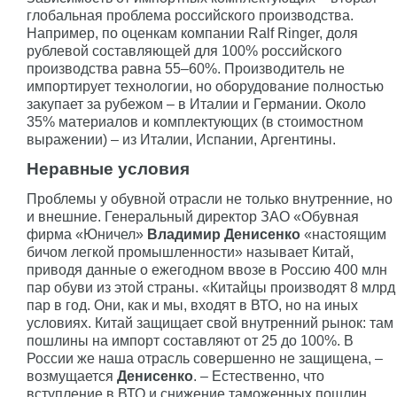
глобальная проблема российского производства.
Например, по оценкам компании Ralf Ringer, доля
рублевой составляющей для 100% российского
производства равна 55–60%. Производитель не
импортирует технологии, но оборудование полностью
закупает за рубежом – в Италии и Германии. Около
35% материалов и комплектующих (в стоимостном
выражении) – из Италии, Испании, Аргентины.
Неравные условия
Проблемы у обувной отрасли не только внутренние, но
и внешние. Генеральный директор ЗАО «Обувная
фирма «Юничел»
Владимир Денисенко
«настоящим
бичом легкой промышленности» называет Китай,
приводя данные о ежегодном ввозе в Россию 400 млн
пар обуви из этой страны. «Китайцы производят 8 млрд
пар в год. Они, как и мы, входят в ВТО, но на иных
условиях. Китай защищает свой внутренний рынок: там
пошлины на импорт составляют от 25 до 100%. В
России же наша отрасль совершенно не защищена, –
возмущается
Денисенко
. – Естественно, что
вступление в ВТО и снижение таможенных пошлин