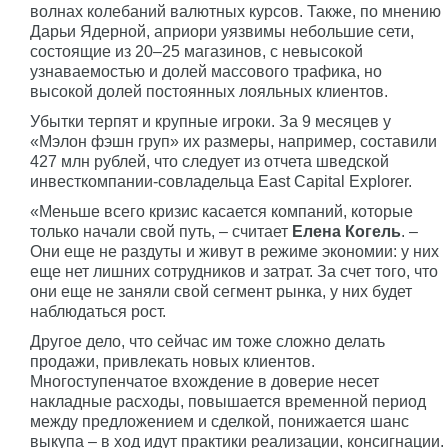
волнах колебаний валютных курсов. Также, по мнению
Дарьи Ядерной, априори уязвимы небольшие сети,
состоящие из 20–25 магазинов, с невысокой
узнаваемостью и долей массового трафика, но
высокой долей постоянных лояльных клиентов.
Убытки терпят и крупные игроки. За 9 месяцев у
«Мэлон фэшн груп» их размеры, например, составили
427 млн рублей, что следует из отчета шведской
инвесткомпании-совладельца East Capital Explorer.
«Меньше всего кризис касается компаний, которые
только начали свой путь, – считает
Елена Когель
. –
Они еще не раздуты и живут в режиме экономии: у них
еще нет лишних сотрудников и затрат. За счет того, что
они еще не заняли свой сегмент рынка, у них будет
наблюдаться рост.
Другое дело, что сейчас им тоже сложно делать
продажи, привлекать новых клиентов.
Многоступенчатое вхождение в доверие несет
накладные расходы, повышается временной период
между предложением и сделкой, понижается шанс
выкупа – в ход идут практики реализации, консигнации.