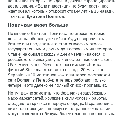
появление которых, по идее, и должна спровоцировать
девальвация. «Если инвестиции не будут расти, нас
ждет обвал, который отбросит страну лет на 15 назад»,
– считает
Дмитрий Политов
.
Новичкам везет больше
По мнению Дмитрия Политова, те игроки, которые
«ставят на обвал», уже сейчас будут сворачивать
бизнес или продавать его стратегическим около-
государственным и другим долгосрочным инвесторам.
Ставки на обвал с каждым днем увеличиваются: с
российского рынка уже ушли иностранные сети Esprit,
OVS, River Island, New Look, российский «Вояж»,
финский Stockmann заявил о выводе 20 магазинов
Seppala, из 10 магазинов кожгалантереи московской
сети Domani в Петербурге теперь работают только
четыре, и это далеко не полный список пропавших.
Но тут важно заметить, что франчайзи зарубежных
масс-маркет сетей, хрупкие в силу условий работы,
страдают от кризиса в первую очередь. В сравнении с
ними работающие напрямую иностранные компании
могут позволить себе куда более плавно лавировать на