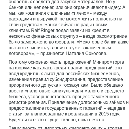
оборотных средств для закупки материалов. Но у
банков или нет денег, или они ограничивают выдачу. А
мы, как компания с длинным «плечом» между
расходами и выручкой, не можем жить полностью на
свои средства». Банки сейчас не рады новым
клиентам. Ralf Ringer подал заявки на кредит в
несколько финансовых структур – везде рассмотрение
было заморожено до февраля. «Некоторые банки даже
пытаются менять условия по уже заключенным
договорам», – признается Наталия Соколова.
Поэтому основная часть предложений Минпромторга
на форуме касалась кредитования предприятий: это
ввод кредитных льгот для российских бизнесменов,
изменения правил субсидирования, предоставление
приоритетного допуска к госзакупкам. Было обещано
ввести «налоговые каникулы» для малого и среднего
бизнеса, усовершенствовать процесс таможенного
регистрирования. Привлечение долгосрочных займов и
предоставление государственных гарантий – еще две
статьи, запланированные к реализации в 2015 году.
Будет ли все это осуществлено, пока неясно.
Зависимость от импортных комплектующих – вторая