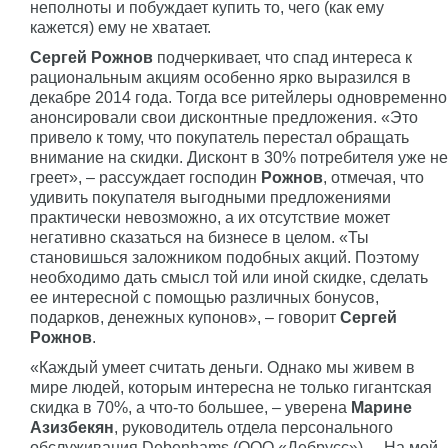
неполноты и побуждает купить то, чего (как ему
кажется) ему не хватает.
Сергей Рожнов
подчеркивает, что спад интереса к
рациональным акциям особенно ярко выразился в
декабре 2014 года. Тогда все ритейлеры одновременно
анонсировали свои дисконтные предложения. «Это
привело к тому, что покупатель перестал обращать
внимание на скидки. Дисконт в 30% потребителя уже не
греет», – рассуждает господин
Рожнов
, отмечая, что
удивить покупателя выгодными предложениями
практически невозможно, а их отсутствие может
негативно сказаться на бизнесе в целом. «Ты
становишься заложником подобных акций. Поэтому
необходимо дать смысл той или иной скидке, сделать
ее интересной с помощью различных бонусов,
подарков, денежных купонов», – говорит
Сергей
Рожнов
.
«Каждый умеет считать деньги. Однако мы живем в
мире людей, которым интересна не только гигантская
скидка в 70%, а что-то большее, – уверена
Марине
Азизбекян
, руководитель отдела персонального
обслуживания Debenhams (ООО «Дебрусс»). – На мой