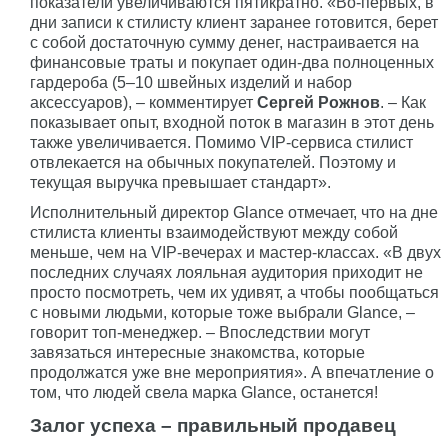
показатели увеличиваются пятикратно. «Во-первых, в
дни записи к стилисту клиент заранее готовится, берет
с собой достаточную сумму денег, настраивается на
финансовые траты и покупает один-два полноценных
гардероба (5–10 швейных изделий и набор
аксессуаров), – комментирует
Сергей Рожнов
. – Как
показывает опыт, входной поток в магазин в этот день
также увеличивается. Помимо VIP-сервиса стилист
отвлекается на обычных покупателей. Поэтому и
текущая выручка превышает стандарт».
Исполнительный директор Glance отмечает, что на дне
стилиста клиенты взаимодействуют между собой
меньше, чем на VIP-вечерах и мастер-классах. «В двух
последних случаях лояльная аудитория приходит не
просто посмотреть, чем их удивят, а чтобы пообщаться
с новыми людьми, которые тоже выбрали Glance, –
говорит топ-менеджер. – Впоследствии могут
завязаться интересные знакомства, которые
продолжатся уже вне мероприятия». А впечатление о
том, что людей свела марка Glance, останется!
Залог успеха – правильный продавец