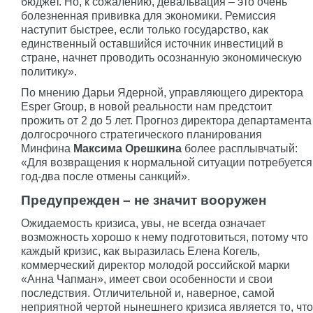
бюджет. Но, к сожалению, девальвация – это очень
болезненная прививка для экономики. Ремиссия
наступит быстрее, если только государство, как
единственный оставшийся источник инвестиций в
стране, начнет проводить осознанную экономическую
политику».
По мнению Дарьи Ядерной, управляющего директора
Esper Group, в новой реальности нам предстоит
прожить от 2 до 5 лет. Прогноз директора департамента
долгосрочного стратегического планирования
Минфина
Максима Орешкина
более расплывчатый:
«Для возвращения к нормальной ситуации потребуется
год-два после отмены санкций».
Предупрежден – не значит вооружен
Ожидаемость кризиса, увы, не всегда означает
возможность хорошо к нему подготовиться, потому что
каждый кризис, как выразилась Елена Когель,
коммерческий директор молодой российской марки
«Анна Чапман», имеет свои особенности и свои
последствия. Отличительной и, наверное, самой
неприятной чертой нынешнего кризиса является то, что