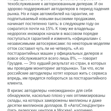
техобслуживание к авторизованным дилерам. И он
здорово поддерживает автодилеров в период падения
рынка. Но и парк автомобилей на гарантии, не
подпитываемый новыми высокими продажами,
начинает постепенно таять: в следующем году он
сократится почти на 15%. К тому же владельцы
недорогих иномарок начали в массовом порядке
поступаться гарантией и изменять «официалам» с
независимыми автосервисами: по некоторым моделям
отток составил чуть ли не четверть. «А из
постгарантийных машин у официальных дилеров и
вовсе обслуживается всего лишь 8%, — говорит
Груздев. — Это худший результат из стран, в которых
мы проводим мониторинг авторынка». Так что, если
российские автодилеры хотят хорошо жить с сервиса
впредь, им придется побороться за постгарантийного
клиента.
В кризис автодилеры «неожиданно» для себя
обнаружили, насколько плохо у них оптимизированы
склады, на которых заморожены миллионы и даже
десятки миллионов долларов. В «АвтоСпецЦентре»
(пять дилерских центров в Москве), например,