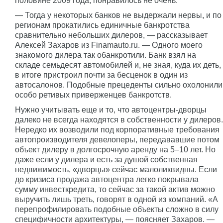
половине 2009 года, понравилось не очень.
— Тогда у некоторых банков не выдержали нервы, и по
регионам прокатились единичные банкротства
сравнительно небольших дилеров, — рассказывает
Алексей Захаров из Finamauto.ru. — Одного моего
знакомого дилера так обанкротили. Банк взял на
складе семьдесят автомобилей и, не зная, куда их деть,
в итоге пристроил почти за бесценок в один из
автосалонов. Подобные прецеденты сильно охолонили
особо ретивых приверженцев банкротств.
Нужно учитывать еще и то, что автоцентры-дворцы
далеко не всегда находятся в собственности у дилеров.
Нередко их возводили под корпоративные требования
автопроизводителя девелоперы, передававшие потом
объект дилеру в долгосрочную аренду на 5–10 лет. Но
даже если у дилера и есть за душой собственная
недвижимость, «дворцы» сейчас малоликвидны. Если
до кризиса продажа автоцентра легко покрывала
сумму инвесткредита, то сейчас за такой актив можно
выручить лишь треть, говорят в одной из компаний. «А
перепрофилировать подобные объекты сложно в силу
специфичности архитектуры, — поясняет Захаров. —