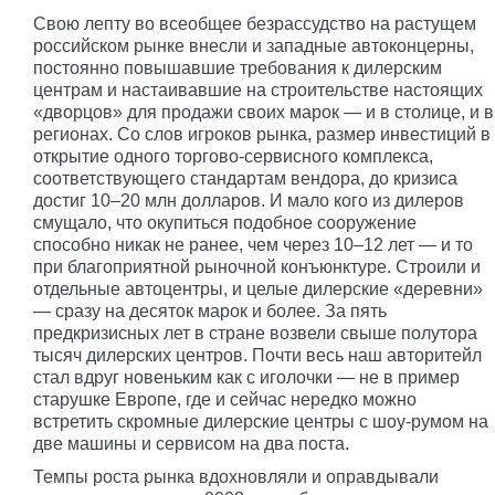
Свою лепту во всеобщее безрассудство на растущем
российском рынке внесли и западные автоконцерны,
постоянно повышавшие требования к дилерским
центрам и настаивавшие на строительстве настоящих
«дворцов» для продажи своих марок — и в столице, и в
регионах. Со слов игроков рынка, размер инвестиций в
открытие одного торгово-сервисного комплекса,
соответствующего стандартам вендора, до кризиса
достиг 10–20 млн долларов. И мало кого из дилеров
смущало, что окупиться подобное сооружение
способно никак не ранее, чем через 10–12 лет — и то
при благоприятной рыночной конъюнктуре. Строили и
отдельные автоцентры, и целые дилерские «деревни»
— сразу на десяток марок и более. За пять
предкризисных лет в стране возвели свыше полутора
тысяч дилерских центров. Почти весь наш авторитейл
стал вдруг новеньким как с иголочки — не в пример
старушке Европе, где и сейчас нередко можно
встретить скромные дилерские центры с шоу-румом на
две машины и сервисом на два поста.
Темпы роста рынка вдохновляли и оправдывали