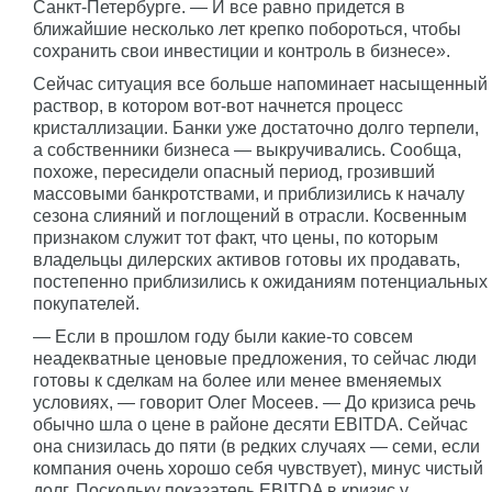
Санкт-Петербурге. — И все равно придется в
ближайшие несколько лет крепко побороться, чтобы
сохранить свои инвестиции и контроль в бизнесе».
Сейчас ситуация все больше напоминает насыщенный
раствор, в котором вот-вот начнется процесс
кристаллизации. Банки уже достаточно долго терпели,
а собственники бизнеса — выкручивались. Сообща,
похоже, пересидели опасный период, грозивший
массовыми банкротствами, и приблизились к началу
сезона слияний и поглощений в отрасли. Косвенным
признаком служит тот факт, что цены, по которым
владельцы дилерских активов готовы их продавать,
постепенно приблизились к ожиданиям потенциальных
покупателей.
— Если в прошлом году были какие-то совсем
неадекватные ценовые предложения, то сейчас люди
готовы к сделкам на более или менее вменяемых
условиях, — говорит Олег Мосеев. — До кризиса речь
обычно шла о цене в районе десяти EBITDA. Сейчас
она снизилась до пяти (в редких случаях — семи, если
компания очень хорошо себя чувствует), минус чистый
долг. Поскольку показатель EBITDA в кризис у