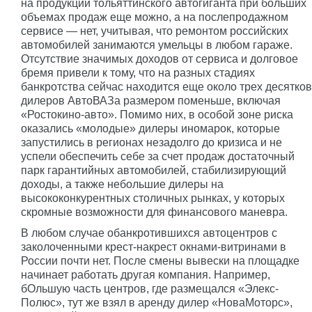
на продукции тольяттинского автогиганта при больших
объемах продаж еще можно, а на послепродажном
сервисе — нет, учитывая, что ремонтом российских
автомобилей занимаются умельцы в любом гараже.
Отсутствие значимых доходов от сервиса и долговое
бремя привели к тому, что на разных стадиях
банкротства сейчас находится еще около трех десятков
дилеров АвтоВАЗа размером поменьше, включая
«Ростокино-авто». Помимо них, в особой зоне риска
оказались «молодые» дилеры иномарок, которые
запустились в регионах незадолго до кризиса и не
успели обеспечить себе за счет продаж достаточный
парк гарантийных автомобилей, стабилизирующий
доходы, а также небольшие дилеры на
высококонкурентных столичных рынках, у которых
скромные возможности для финансового маневра.
В любом случае обанкротившихся автоцентров с
заколоченными крест-накрест окнами-витринами в
России почти нет. После смены вывески на площадке
начинает работать другая компания. Например,
бOльшую часть центров, где размещался «Элекс-
Полюс», тут же взял в аренду дилер «НоваМоторс»,