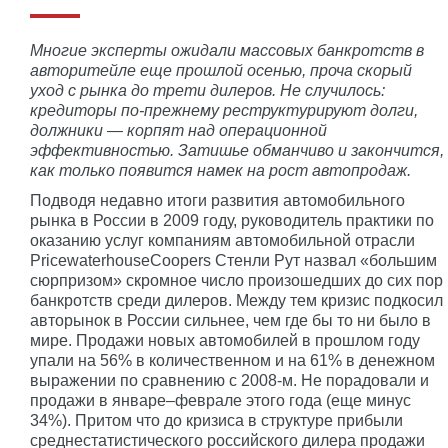
Многие эксперты ожидали массовых банкротств в
авторитейле еще прошлой осенью, проча скорый
уход с рынка до трети дилеров. Не случилось:
кредиторы по-прежнему реструктурируют долги,
должники — корпят над операционной
эффективностью. Затишье обманчиво и закончится,
как только появится намек на рост автопродаж.
Подводя недавно итоги развития автомобильного
рынка в России в 2009 году, руководитель практики по
оказанию услуг компаниям автомобильной отрасли
PricewaterhouseCoopers Стенли Рут назвал «большим
сюрпризом» скромное число произошедших до сих пор
банкротств среди дилеров. Между тем кризис подкосил
авторынок в России сильнее, чем где бы то ни было в
мире. Продажи новых автомобилей в прошлом году
упали на 56% в количественном и на 61% в денежном
выражении по сравнению с 2008-м. Не порадовали и
продажи в январе–феврале этого года (еще минус
34%). Притом что до кризиса в структуре прибыли
среднестатистического российского дилера продажи