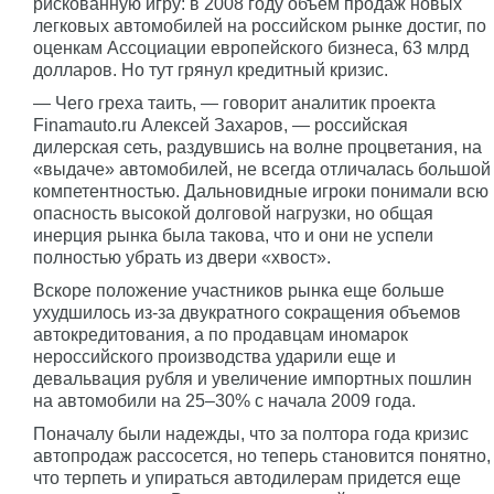
рискованную игру: в 2008 году объем продаж новых
легковых автомобилей на российском рынке достиг, по
оценкам Ассоциации европейского бизнеса, 63 млрд
долларов. Но тут грянул кредитный кризис.
— Чего греха таить, — говорит аналитик проекта
Finamauto.ru Алексей Захаров, — российская
дилерская сеть, раздувшись на волне процветания, на
«выдаче» автомобилей, не всегда отличалась большой
компетентностью. Дальновидные игроки понимали всю
опасность высокой долговой нагрузки, но общая
инерция рынка была такова, что и они не успели
полностью убрать из двери «хвост».
Вскоре положение участников рынка еще больше
ухудшилось из-за двукратного сокращения объемов
автокредитования, а по продавцам иномарок
нероссийского производства ударили еще и
девальвация рубля и увеличение импортных пошлин
на автомобили на 25–30% с начала 2009 года.
Поначалу были надежды, что за полтора года кризис
автопродаж рассосется, но теперь становится понятно,
что терпеть и упираться автодилерам придется еще