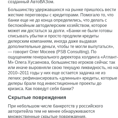
созданный АвтоВАЗом.
Большинству удержавшихся на рынке пришлось вести
жесткие переговоры с кредиторами. Помогало то, что
банки еще не до конца определились, что делать с
беспокойным автодилерским хозяйством, которое
может им достаться за долги. «Банки не были готовы
списывать убытки и просто продлили кредиты
дилерским компаниям, иногда даже выдавая
дополнительные деньги, чтобы те могли выпутаться»,
— говорит Олег Мосеев (PSB Consulting). По
ощущениям генерального директора холдинга «Атлант-
М» Олега Хусаенова, большинство игроков сейчас так
или иначе выровняли свою текущую ликвидность, но на
2010–2011 годы у них еще остается задачка не из
легких: рефинансировать «длинные» кредиты, которые
дилеры брали под инвестиционные проекты до
кризиса. Как поведут себя банки?
Скрытые повреждения
При небольшом числе банкротств у российского
авторитейла тем не менее обнаруживаются
множественные скрытые повреждения.