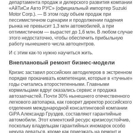
департамента продаж и дилерского развития компании
«АйТиСи Авто РУС» (официальный импортер Suzuki
Motor Corp.). — В этом году объем продаж при
пессимистичном сценарии и продолжении падения
рынка не превысит 1,3 млн автомобилей, а при
оптимистичном — вырастет до 1,6 млн. В любом случае
этого недостаточно, чтобы обеспечить прибыльную
работу нынешнего числа автоцентров.
И с этим как-то нужно научиться жить.
Внеплановый ремонт бизнес-модели
Кризис заставил российских автодилеров в экстренном
порядке прокачивать компетенции, которые в «тучные»
годы считались второстепенными. Главными
кормильцами вдруг оказались сервис и продажа
автозапчастей. Почти 30% нынешнего отечественного
легкового автопарка, как говорит директор российского
отделения международной консалтинговой компании
GiPA Александр Груздев, составляют гарантийные
автомобили. Этот клиентский ресурс кризисоустойчив,
поскольку владельцам гарантийных иномарок особо
некуда деваться, кроме как приезжать на ремонт и