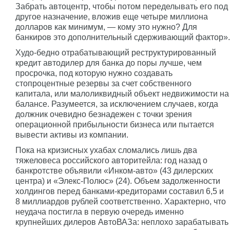
Забрать автоцентр, чтобы потом переделывать его под
другое назначение, вложив еще четыре миллиона
долларов как минимум, — кому это нужно? Для
банкиров это дополнительный сдерживающий фактор».
Худо-бедно отрабатывающий реструктурированный
кредит автодилер для банка до поры лучше, чем
просрочка, под которую нужно создавать
стопроцентные резервы за счет собственного
капитала, или малоликвидный объект недвижимости на
балансе. Разумеется, за исключением случаев, когда
должник очевидно безнадежен с точки зрения
операционной прибыльности бизнеса или пытается
вывести активы из компании.
Пока на кризисных ухабах сломались лишь два
тяжеловеса российского авторитейла: год назад о
банкротстве объявили «Инком-авто» (43 дилерских
центра) и «Элекс-Полюс» (24). Объем задолженности
холдингов перед банками-кредиторами составил 6,5 и
8 миллиардов рублей соответственно. Характерно, что
неудача постигла в первую очередь именно
крупнейших дилеров АвтоВАЗа: неплохо зарабатывать