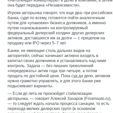
«Автоленда» конвертируют в долю в компании, а затем
она будет передана «Независимости».
Игроки авторынка говорят, что еще два–три российских
банка, судя по всему, готовятся пойти аналогичным
путем для «упаковки» бизнеса должников, а именно
путем «нанизывания» на контролируемый
федеральный дилерский холдинг других дилерских
активов, доставшихся им за долги — с прицелом на
продажу или IPO через 5–7 лет.
Банки, не имеющие столь дальних видов на
авторитейл, сейчас начинают активно входить в
капитал своих должников и устанавливать над ними
контроль. Задача — без лишних треволнений
«передержать» актив года три–четыре, а потом
продать по достойной цене. Пока суд да дело, активом
нужно грамотно управлять, и для этого банки уже
подыскивают варианты.
— Если до лета не произойдет стабилизации
авторынка, — говорит Алексей Захаров (Finamauto.ru),
— то следует ждать начала процесса санации, то есть
перехода мелких дилерских групп (в основном