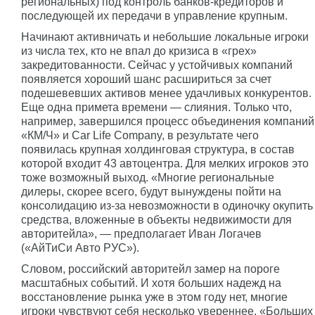
региональных) под контроль банков-кредиторов и
последующей их передачи в управление крупным.
Начинают активничать и небольшие локальные игроки
из числа тех, кто не впал до кризиса в «грех»
закредитованности. Сейчас у устойчивых компаний
появляется хороший шанс расшириться за счет
подешевевших активов менее удачливых конкурентов.
Еще одна примета времени — слияния. Только что,
например, завершился процесс объединения компаний
«КМ/Ч» и Car Life Company, в результате чего
появилась крупная холдинговая структура, в состав
которой входит 43 автоцентра. Для мелких игроков это
тоже возможный выход. «Многие региональные
дилеры, скорее всего, будут вынуждены пойти на
консолидацию из-за невозможности в одиночку окупить
средства, вложенные в объекты недвижимости для
авторитейла», — предполагает Иван Логачев
(«АйТиСи Авто РУС»).
Словом, российский авторитейл замер на пороге
масштабных событий. И хотя больших надежд на
восстановление рынка уже в этом году нет, многие
игроки чувствуют себя несколько увереннее. «Больших