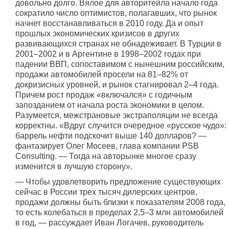
довольно долго. Вялое для авторитейла начало года
сократило число оптимистов, полагавших, что рынок
начнет восстанавливаться в 2010 году. Да и опыт
прошлых экономических кризисов в других
развивающихся странах не обнадеживает. В Турции в
2001–2002 и в Аргентине в 1998–2002 годах при
падении ВВП, сопоставимом с нынешним российским,
продажи автомобилей просели на 81–82% от
докризисных уровней, и рынок стагнировал 2–4 года.
Причем рост продаж «включался» с годичным
запозданием от начала роста экономики в целом.
Разумеется, межстрановые экстраполяции не всегда
корректны. «Вдруг случится очередное «русское чудо»:
баррель нефти подскочит выше 140 долларов? —
фантазирует Олег Мосеев, глава компании PSB
Consulting. — Тогда на авторынке многое сразу
изменится в лучшую сторону».
— Чтобы удовлетворить предложение существующих
сейчас в России трех тысяч дилерских центров,
продажи должны быть близки к показателям 2008 года,
то есть колебаться в пределах 2,5–3 млн автомобилей
в год, — рассуждает Иван Логачев, руководитель