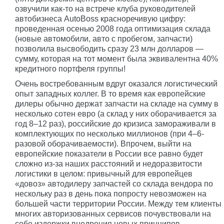
озвучили как-то на встрече клуба руководителей
автобизнеса AutoBoss красноречивую цифру:
проведенная осенью 2008 года оптимизация склада
(новые автомобили, авто с пробегом, запчасти)
позволила высвободить сразу 23 млн долларов —
сумму, которая на тот момент была эквивалентна 40%
кредитного портфеля группы!
Очень востребованным вдруг оказался логистический
опыт западных коллег. В то время как европейские
дилеры обычно держат запчасти на складе на сумму в
несколько сотен евро (а склад у них оборачивается за
год 8–12 раз), российские до кризиса замораживали в
комплектующих по несколько миллионов (при 4–6-
разовой оборачиваемости). Впрочем, выйти на
европейские показатели в России все равно будет
сложно из-за наших расстояний и недоразвитости
логистики в целом: привычный для европейцев
«довоз» автодилеру запчастей со склада вендора по
нескольку раз в день пока попросту невозможен на
большей части территории России. Между тем клиенты
многих авторизованных сервисов почувствовали на
себе издержки внедрения новых принципов