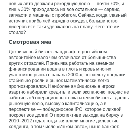
новых авто держали рекордную долю — почти 70%, и
лишь 30% приходилось на все остальное — сервис,
запчасти и машины с пробегом. Сейчас, когда главный
источник прибылей изрядно оскудел, большинство
дилеров все-таки удержалось на плаву. Чего это им
стоило?
Смотровая яма
Докризисный бизнес-ландшафт в российском
авторитейле мало чем отличался от большинства
других отраслей. Привычка работать на заемном
финансировании вошла в плоть и кровь многих
участников рынка с начала 2000-х, поскольку продажи
стабильно росли и рынок математически легко
прогнозировался. Наиболее амбициозные игроки
азартно набирали кредиты и вели экспансию, подчас не
заботясь об операционных показателях бизнеса: даешь
рыночную долю, высокую капитализацию, а в
перспективе — победоносное IPO, которое с лихвой
покроет все долги! О перспективе выхода на биржу в
2010–2012 годах тогда заявляли многие дилерские
холдинги, в том числе «Инком-авто», ныне банкрот.