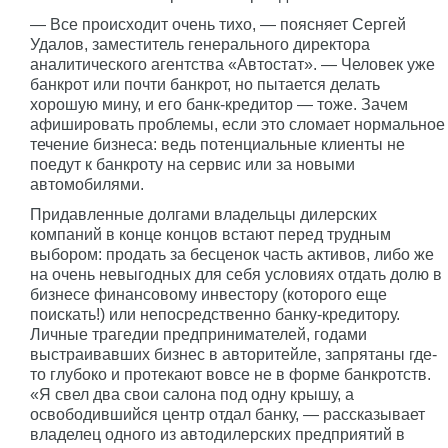
— Все происходит очень тихо, — поясняет Сергей
Удалов, заместитель генерального директора
аналитического агентства «Автостат». — Человек уже
банкрот или почти банкрот, но пытается делать
хорошую мину, и его банк-кредитор — тоже. Зачем
афишировать проблемы, если это сломает нормальное
течение бизнеса: ведь потенциальные клиенты не
поедут к банкроту на сервис или за новыми
автомобилями.
Придавленные долгами владельцы дилерских
компаний в конце концов встают перед трудным
выбором: продать за бесценок часть активов, либо же
на очень невыгодных для себя условиях отдать долю в
бизнесе финансовому инвестору (которого еще
поискать!) или непосредственно банку-кредитору.
Личные трагедии предпринимателей, годами
выстраивавших бизнес в авторитейле, запрятаны где-
то глубоко и протекают вовсе не в форме банкротств.
«Я свел два свои салона под одну крышу, а
освободившийся центр отдал банку, — рассказывает
владелец одного из автодилерских предприятий в