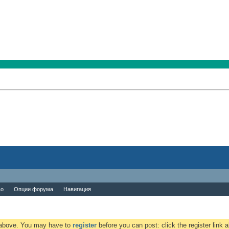
во
Опции форума
Навигация
k above. You may have to
register
before you can post: click the register link