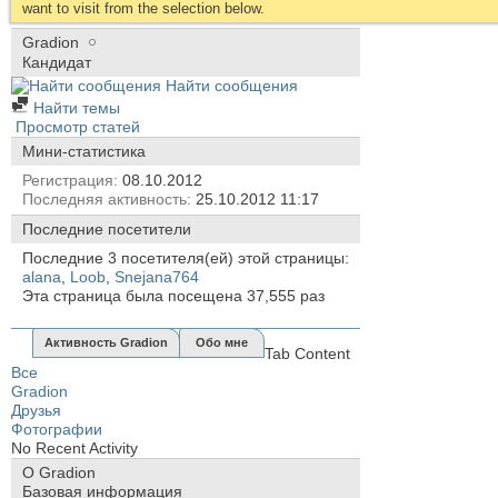
want to visit from the selection below.
Gradion
Кандидат
Найти сообщения
Найти темы
Просмотр статей
Мини-статистика
Регистрация
08.10.2012
Последняя активность
25.10.2012
11:17
Последние посетители
Последние 3 посетителя(ей) этой страницы:
alana
,
Loob
,
Snejana764
Эта страница была посещена
37,555
раз
Активность Gradion
Обо мне
Tab Content
Все
Gradion
Друзья
Фотографии
No Recent Activity
О Gradion
Базовая информация