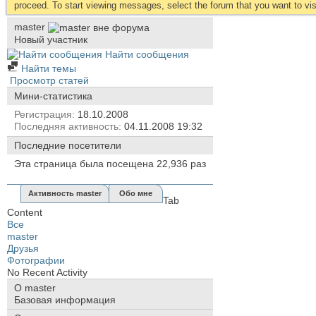
proceed. To start viewing messages, select the forum that you want to visi
master
Новый участник
Найти сообщения
Найти темы
Просмотр статей
Мини-статистика
Регистрация
18.10.2008
Последняя активность
04.11.2008
19:32
Последние посетители
Эта страница была посещена
22,936
раз
Активность master
Обо мне
Tab
Content
Все
master
Друзья
Фотографии
No Recent Activity
О master
Базовая информация