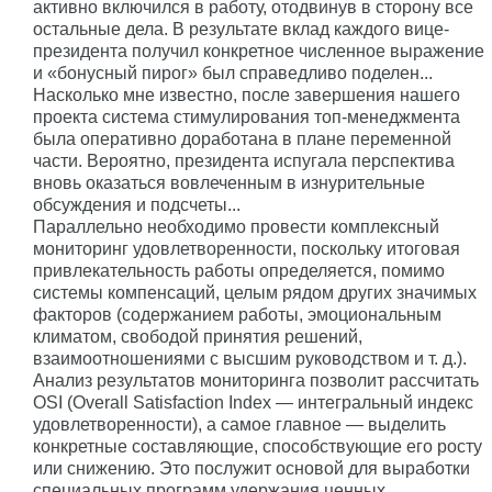
активно включился в работу, отодвинув в сторону все
остальные дела. В результате вклад каждого вице-
президента получил конкретное численное выражение
и «бонусный пирог» был справедливо поделен...
Насколько мне известно, после завершения нашего
проекта система стимулирования топ-менеджмента
была оперативно доработана в плане переменной
части. Вероятно, президента испугала перспектива
вновь оказаться вовлеченным в изнурительные
обсуждения и подсчеты...
Параллельно необходимо провести комплексный
мониторинг удовлетворенности, поскольку итоговая
привлекательность работы определяется, помимо
системы компенсаций, целым рядом других значимых
факторов (содержанием работы, эмоциональным
климатом, свободой принятия решений,
взаимоотношениями с высшим руководством и т. д.).
Анализ результатов мониторинга позволит рассчитать
OSI (Overall Satisfaction Index — интегральный индекс
удовлетворенности), а самое главное — выделить
конкретные составляющие, способствующие его росту
или снижению. Это послужит основой для выработки
специальных программ удержания ценных