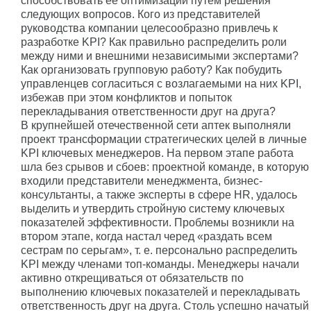
способствовать ее оптимизации путем решения
следующих вопросов. Кого из представителей
руководства компании целесообразно привлечь к
разработке KPI? Как правильно распределить роли
между ними и внешними независимыми экспертами?
Как организовать групповую работу? Как побудить
управленцев согласиться с возлагаемыми на них KPI,
избежав при этом конфликтов и попыток
перекладывания ответственности друг на друга?
В крупнейшей отечественной сети аптек выполняли
проект трансформации стратегических целей в личные
KPI ключевых менеджеров. На первом этапе работа
шла без срывов и сбоев: проектной команде, в которую
входили представители менеджмента, бизнес-
консультанты, а также эксперты в сфере HR, удалось
выделить и утвердить стройную систему ключевых
показателей эффективности. Проблемы возникли на
втором этапе, когда настал черед «раздать всем
сестрам по серьгам», т. е. персонально распределить
KPI между членами топ-команды. Менеджеры начали
активно открещиваться от обязательств по
выполнению ключевых показателей и перекладывать
ответственность друг на друга. Столь успешно начатый