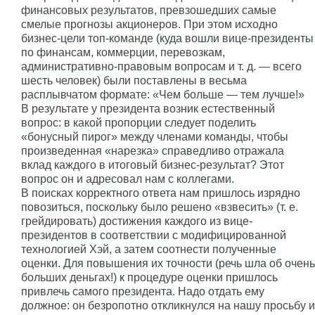
финансовых результатов, превзошедших самые
смелые прогнозы акционеров. При этом исходно
бизнес-цели топ-команде (куда вошли вице-президенты
по финансам, коммерции, перевозкам,
административно-правовым вопросам и т. д. — всего
шесть человек) были поставлены в весьма
расплывчатом формате: «Чем больше — тем лучше!»
В результате у президента возник естественный
вопрос: в какой пропорции следует поделить
«бонусный пирог» между членами команды, чтобы
произведенная «нарезка» справедливо отражала
вклад каждого в итоговый бизнес-результат? Этот
вопрос он и адресовал нам с коллегами.
В поисках корректного ответа нам пришлось изрядно
повозиться, поскольку было решено «взвесить» (т. е.
грейдировать) достижения каждого из вице-
президентов в соответствии с модифицированной
технологией Хэй, а затем соотнести полученные
оценки. Для повышения их точности (речь шла об очень
больших деньгах!) к процедуре оценки пришлось
привлечь самого президента. Надо отдать ему
должное: он безропотно откликнулся на нашу просьбу и