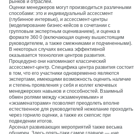
рынков и отраслей.
Оценки менеджеров могут производиться различными
способами: это и индивидуальный ассессмент
(глубинное интервью), и ассессмент-центры
(моделирование бизнес-кейсов в сочетании с
групповым экспертным оцениванием), и оценка в
формате 360 0 (включающая оценку вышестоящим
руководителем, а также смежниками и подчиненными).
В некоторых случаях весьма эффективной
оказывается технология центров развития.
Процедурно они напоминают классический
ассессмент-центр. Специфика центра развития состоит
в том, что его участники одновременно являются
экспертами, имеющими возможность оценить наличие
и степень проявления у себя и коллег ключевых
менеджерских навыков и способностей. Взаимный
обмен ролями между «экзаменуемыми» и
«экзаменаторами» позволяет преодолеть вполне
естественное для руководителей нежелание проходить
через горнило оценки, а также их скепсис при
подведении итогов.
Арсенал развивающих мероприятий также весьма
обширен. Здесь опять-таки самое главное — «не