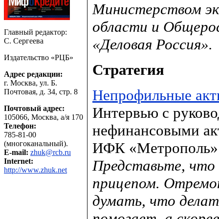
Министерством эк
области и Общеро
Главный редактор:
«Деловая Россия».
С. Сергеева
Издательство «РЦБ»
Стратегия
Адрес редакции:
г. Москва, ул. Б.
Непрофильные акт
Почтовая, д. 34, стр. 8
Почтовый адрес:
Интервью с руково
105066, Москва, а/я 170
Телефон:
нефинансовыми акт
785-81-00
(многоканальный).
ИФК «Метрополь»
E-mail:
zhuk@rcb.ru
Internet:
Представьте, что 
http://www.zhuk.net
прицепом. Отремо
думать, что делат
помогает, а скоре