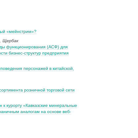
вый «мейнстрим»?
. Щербак
ды функционирования (АСФ) для
сти бизнес-структур предприятия
поведения персонажей в китайской,
сортимента розничной торговой сети
 к курорту «Кавказские минеральные
раничным аналогам на основе веб-