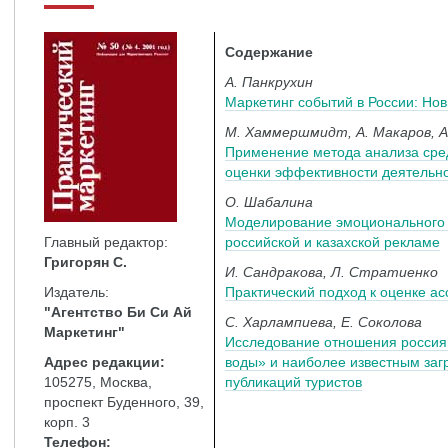
Содержание
А. Панкрухин
Маркетинг событий в России: Но
М. Хаммершмидт, А. Макаров, А
Применение метода анализа сре
оценки эффективности деятельно
О. Шабалина
Моделирование эмоционального 
Главный редактор:
российской и казахской рекламе
Григорян С.
И. Сандракова, Л. Стратиенко
Издатель:
Практический подход к оценке ас
"Агентство Би Си Ай
С. Харлампиева, Е. Соколова
Маркетинг"
Исследование отношения россиян
Адрес редакции:
воды» и наиболее известным заг
105275, Москва,
публикаций туристов
проспект Буденного, 39,
корп. 3
Телефон: