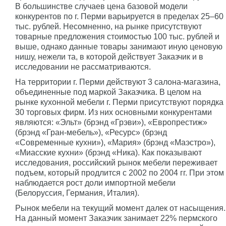
В большинстве случаев цена базовой модели
конкурентов по г. Перми варьируется в пределах 25–60
тыс. рублей. Несомненно, на рынке присутствуют
товарные предложения стоимостью 100 тыс. рублей и
выше, однако данные товары занимают иную ценовую
нишу, нежели та, в которой действует Заказчик и в
исследовании не рассматриваются.
На территории г. Перми действуют 3 салона-магазина,
объединенные под маркой Заказчика. В целом на
рынке кухонной мебели г. Перми присутствуют порядка
30 торговых фирм. Из них основными конкурентами
являются: «Эльт» (брэнд «Грэви»), «Европрестиж»
(брэнд «Гран-мебель»), «Ресурс» (брэнд
«Современные кухни»), «Мария» (брэнд «Маэстро»),
«Миасские кухни» (брэнд «Ника). Как показывают
исследования, российский рынок мебели переживает
подъем, который продлится с 2002 по 2004 гг. При этом
наблюдается рост доли импортной мебели
(Белоруссия, Германия, Италия).
Рынок мебели на текущий момент далек от насыщения.
На данный момент Заказчик занимает 22% пермского