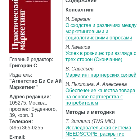
Содержание
Консалтинг
И. Березин
О сходстве и различиях между
маркетинговыми и
социологическими опросами
И. Качалов
Успех в рознице: три взгляда с
Главный редактор:
трех сторон (Окончание)
Григорян С.
В. Савельев
Издатель:
Маркетинг партнерских связей
"Агентство Би Си Ай
И. Пыхтина, А. Алексеева
Маркетинг"
Обеспечение качества товара
Адрес редакции:
на основе партнерства с
105275, Москва,
потребителем
проспект Буденного,
Методы и методики
39, корп. 3
Телефон:
Т. Зиглина (TNS MIC)
(495) 365-0255
Исследовательская система
NEEDSCOPE: раскрытие
E-mail: