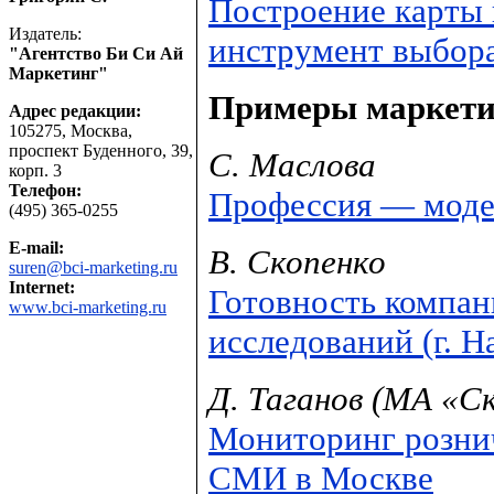
Построение карты 
Издатель:
инструмент выбор
"Агентство Би Си Ай
Маркетинг"
Примеры маркети
Адрес редакции:
105275, Москва,
проспект Буденного, 39,
С. Маслова
корп. 3
Телефон:
Профессия — моде
(495) 365-0255
E-mail:
В. Скопенко
suren@bci-marketing.ru
Internet:
Готовность компан
www.bci-marketing.ru
исследований (г. 
Д. Таганов (МА «
Мониторинг розни
СМИ в Москве