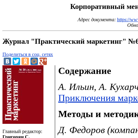
Корпоративный мене
Адрес документа:
https://ww
Обно
Журнал "Практический маркетинг" №6
Поделиться в соц. сетях
Содержание
А. Ильин, А. Кухар
Приключения марке
Методы и методи
Д. Федоров (комп
Главный редактор:
Григорян С.