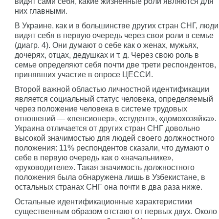
видят сами себя, какие жизненные роли являются для
них главными.
В Украине, как и в большинстве других стран СНГ, люди
видят себя в первую очередь через свои роли в семье
(диагр. 4). Они думают о себе как о женах, мужьях,
дочерях, отцах, дедушках и т. д. Через свою роль в
семье определяют себя почти две трети респондентов,
принявших участие в опросе ЦЕССИ.
Второй важной областью личностной идентификации
является социальный статус человека, определяемый
через положение человека в системе трудовых
отношений — «пенсионер», «студент», «домохозяйка».
Украина отличается от других стран СНГ довольно
высокой значимостью для людей своего должностного
положения: 11% респондентов сказали, что думают о
себе в первую очередь как о «начальнике»,
«руководителе». Такая значимость должностного
положения была обнаружена лишь в Узбекистане, в
остальных странах СНГ она почти в два раза ниже.
Остальные идентификационные характеристики
существенным образом отстают от первых двух. Около