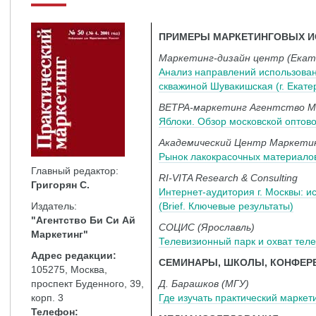
ПРИМЕРЫ МАРКЕТИНГОВЫХ 
Маркетинг-дизайн центр (Екат
Анализ направлений использован
скважиной Шувакишская (г. Екате
ВЕТРА-маркетинг Агентство М
Яблоки. Обзор московской оптово
Академический Центр Маркетин
Рынок лакокрасочных материало
Главный редактор:
RI-VITA Research & Consulting
Григорян С.
Интернет-аудитория г. Москвы: и
Издатель:
(Brief. Ключевые результаты)
"Агентство Би Си Ай
СОЦИС (Ярославль)
Маркетинг"
Телевизионный парк и охват тел
Адрес редакции:
СЕМИНАРЫ, ШКОЛЫ, КОНФЕР
105275, Москва,
проспект Буденного, 39,
Д. Барашков (МГУ)
корп. 3
Где изучать практический маркет
Телефон: