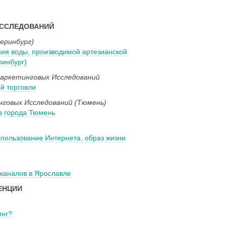
ИССЛЕДОВАНИЙ
еринбург)
ия воды, производимой артезианской
ринбург)
аркетинговых Исследований
й торговли
говых Исследований (Тюмень)
в города Тюмень
спользование Интернета, образ жизни
еканалов в Ярославле
ЕНЦИИ
инг?