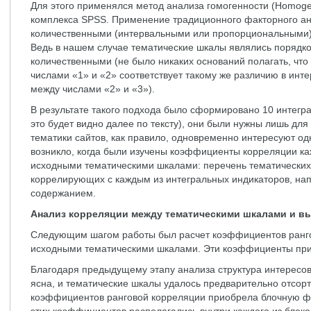
Для этого применялся метод анализа гомогенности (Homogen
комплекса SPSS. Применение традиционного факторного ан
количественными (интервальными или пропорциональными)
Ведь в нашем случае тематические шкалы являлись порядко
количественными (не было никаких оснований полагать, что
числами «1» и «2» соответствует такому же различию в инте
между числами «2» и «3»).
В результате такого подхода было сформировано 10 интегра
это будет видно далее по тексту), они были нужны лишь для 
тематики сайтов, как правило, одновременно интересуют од
возникло, когда были изучены коэффициенты корреляции ка
исходными тематическими шкалами: перечень тематических
коррелирующих с каждым из интегральных индикаторов, нап
содержанием.
Анализ корреляции между тематическими шкалами и в
Следующим шагом работы был расчет коэффициентов ранг
исходными тематическими шкалами. Эти коэффициенты при
Благодаря предыдущему этапу анализа структура интересов
ясна, и тематические шкалы удалось предварительно отсорт
коэффициентов ранговой корреляции приобрела блочную ф