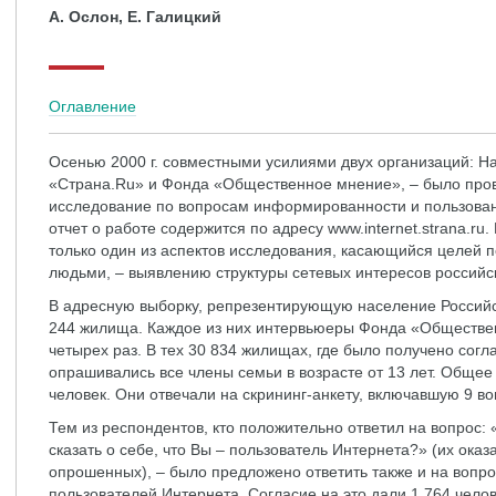
А. Ослон, Е. Галицкий
Оглавление
Осенью 2000 г. совместными усилиями двух организаций:
«Страна.Ru» и Фонда «Общественное мнение», – было пр
исследование по вопросам информированности и пользован
отчет о работе содержится по адресу www.internet.strana.ru
только один из аспектов исследования, касающийся целей
людьми, – выявлению структуры сетевых интересов российс
В адресную выборку, репрезентирующую население Россий
244 жилища. Каждое из них интервьюеры Фонда «Обществе
четырех раз. В тех 30 834 жилищах, где было получено сог
опрашивались все члены семьи в возрасте от 13 лет. Общее
человек. Они отвечали на скрининг-анкету, включавшую 9 во
Тем из респондентов, кто положительно ответил на вопрос
сказать о себе, что Вы – пользователь Интернета?» (их оказ
опрошенных), – было предложено ответить также и на вопр
пользователей Интернета. Согласие на это дали 1 764 челов