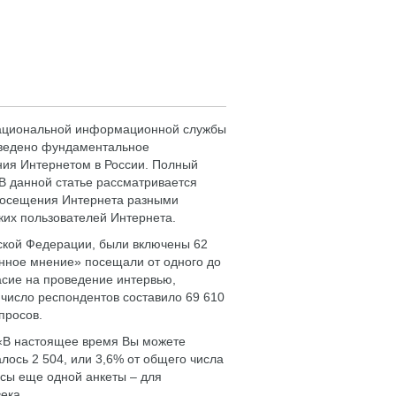
 Национальной информационной службы
оведено фундаментальное
ия Интернетом в России. Полный
. В данной статье рассматривается
 посещения Интернета разными
ких пользователей Интернета.
ской Федерации, были включены 62
нное мнение» посещали от одного до
ласие на проведение интервью,
 число респондентов составило 69 610
просов.
: «В настоящее время Вы можете
алось 2 504, или 3,6% от общего числа
осы еще одной анкеты – для
ека.