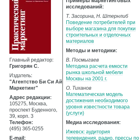
Примеры маркетинговых
исследований:
Т. Засорина, Н. Штернлиб
Поведение потребителей при
выборе магазина для покупки
строительных и отделочных
материалов
Методы и методики:
Главный редактор:
В. Посмыгаев
Григорян С.
Методика расчета емкости
рынка школьной мебели
Издатель:
Москвы на 2001 г.
"Агентство Би Си Ай
Маркетинг"
О. Тиханов
Математическая модель
Адрес редакции:
достижения необходимого
105275, Москва,
уровня известности товара
проспект Буденного,
(услуги)
39, корп. 3
Телефон:
Медиа исследования:
(495) 365-0255
Ижевск: аудитория
E-mail:
телевидения, радио, прессы по