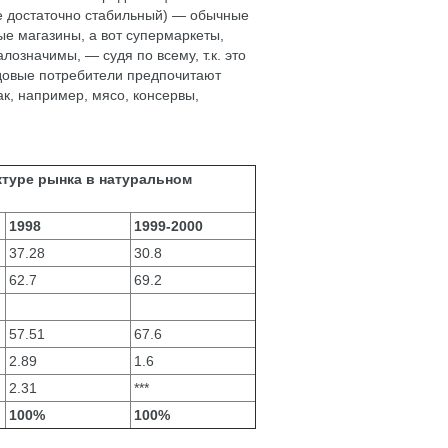
же достаточно стабильный) — обычные
е магазины, а вот супермаркеты,
лозначимы, — судя по всему, т.к. это
ядовые потребители предпочитают
ак, например, мясо, консервы,
ктуре рынка в натуральном
1998
1999-2000
37.28
30.8
62.7
69.2
57.51
67.6
2.89
1.6
2.31
***
100%
100%