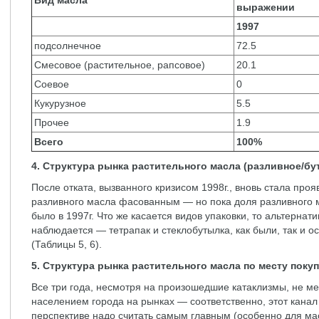
Вид масла
выражении
1997
подсолнечное
72.5
Смесовое (растительное, рапсовое)
20.1
Соевое
0
Кукурузное
5.5
Прочее
1.9
Всего
100%
4. Структура рынка растительного масла (разливное/б
После отката, вызванного кризисом 1998г., вновь стала про
разливного масла фасованным — но пока доля разливного м
было в 1997г. Что же касается видов упаковки, то альтернат
наблюдается — тетрапак и стеклобутылка, как были, так и о
(Таблицы 5, 6).
5. Структура рынка растительного масла по месту поку
Все три года, несмотря на произошедшие катаклизмы, не м
населением города на рынках — соответственно, этот кана
перспективе надо считать самым главным (особенно для ма