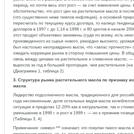
период, но почти весь этот рост — за счет изменения цены.
обстоятельство, что рост цен на растительное масло в пос
(что существенно ниже темпов инфляции), а основной приро
пересчитать по текущему курсу доллара, то налицо тенденц
долларов в 1997 г. до 1,14 в 1998 г. и 80 центов в начале 200
этот продукт объективно занижены (судя по всему, есть не
произведенного из сырья нового, рекордно высокого, урожая
был настолько неоправданно высок, что «запас прочности» 
ожидать коррекции рынка в сторону повышения цены. В обще
связь между ценами на растительное и сливочное масло, —
выросла за год в большей пропорции, чем растительное (на
(Диаграмма 1, таблица 2).
3. Структура рынка растительного масла по признаку и
масла
Лидерство подсолнечного масла, традиционного для российс
года несомненным, доля остальных видов масла колеблется
ситуации в пределах 12-20% как в натуральном, так и стои
уменьшение в 1998 г. и рост в 1999 г. — но к прежним пози
(Таблицы 3, 4).
Примечание: символ *** означает, что покупки такого масла 
проведения опроса, но, т.к. реально оно продается, следует