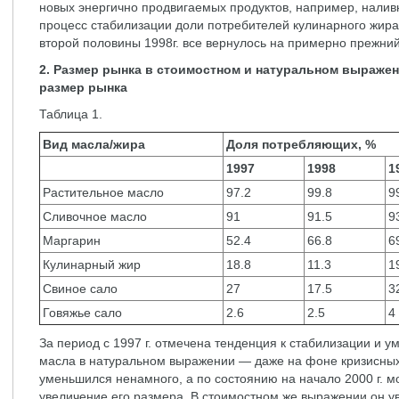
новых энергично продвигаемых продуктов, например, налив
процесс стабилизации доли потребителей кулинарного жира 
второй половины 1998г. все вернулось на примерно прежний
2. Размер рынка в стоимостном и натуральном выражен
размер рынка
Таблица 1.
Вид масла/жира
Доля потребляющих, %
1997
1998
1
Растительное масло
97.2
99.8
9
Сливочное масло
91
91.5
9
Маргарин
52.4
66.8
6
Кулинарный жир
18.8
11.3
1
Свиное сало
27
17.5
3
Говяжье сало
2.6
2.5
4
За период с 1997 г. отмечена тенденция к стабилизации и 
масла в натуральном выражении — даже на фоне кризисных 
уменьшился ненамного, а по состоянию на начало 2000 г. м
увеличение его размера. В стоимостном же выражении он ув