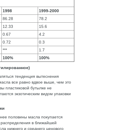
1998
1999-2000
86.28
78.2
12.33
15.6
0.67
4.2
0.72
0.3
***
1.7
100%
100%
утилированное)
являться тенденция вытеснения
асла все равно вдвое выше, чем это
ивы пластиковой бутылке не
стаются экзотическим видом упаковки
пки
енее половины масла покупается
л распределения в ближайшей
сла нижнего и среднего ценового