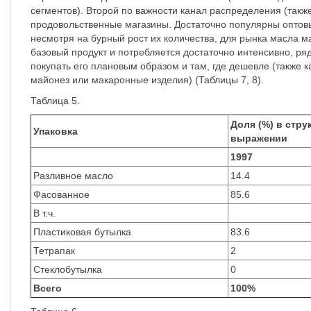
сегментов). Второй по важности канал распределения (так
продовольственные магазины. Достаточно популярны оптовы
несмотря на бурный рост их количества, для рынка масла ма
базовый продукт и потребляется достаточно интенсивно, р
покупать его плановым образом и там, где дешевле (также к
майонез или макаронные изделия) (Таблицы 7, 8).
Таблица 5.
Доля (%) в стру
Упаковка
выражении
1997
Разливное масло
14.4
Фасованное
85.6
В т.ч.
Пластиковая бутылка
83.6
Тетрапак
2
Стеклобутылка
0
Всего
100%