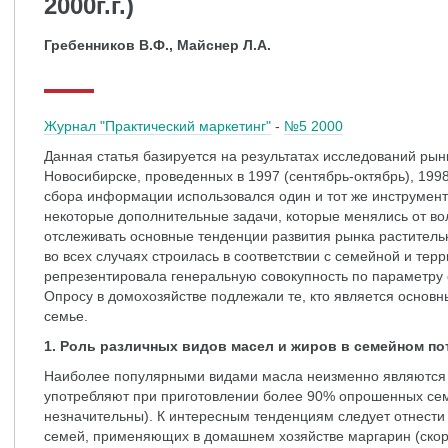
2000г.г.)
Гребенников В.Ф., Майснер Л.А.
Журнал "Практический маркетинг"
-
№5 2000
Данная статья базируется на результатах исследований рын
Новосибирске, проведенных в 1997 (сентябрь-октябрь), 1998 
сбора информации использовался один и тот же инструмент
некоторые дополнительные задачи, которые менялись от вол
отслеживать основные тенденции развития рынка раститель
во всех случаях строилась в соответствии с семейной и терр
репрезентировала генеральную совокупность по параметру с
Опросу в домохозяйстве подлежали те, кто является основн
семье.
1. Роль различных видов масел и жиров в семейном п
Наиболее популярными видами масла неизменно являются р
употребляют при приготовлении более 90% опрошенных сем
незначительны). К интересным тенденциям следует отнести 
семей, применяющих в домашнем хозяйстве маргарин (скор