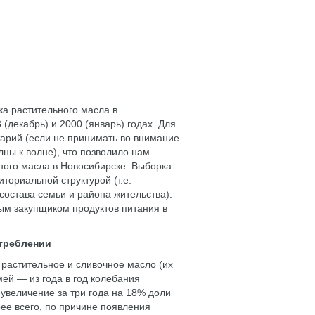
ка растительного масла в
(декабрь) и 2000 (январь) годах. Для
арий (если не принимать во внимание
ны к волне), что позволило нам
ного масла в Новосибирске. Выборка
иториальной структурой (т.е.
остава семьи и района жительства).
ым закупщиком продуктов питания в
отреблении
астительное и сливочное масло (их
ей — из года в год колебания
увеличение за три года на 18% доли
ее всего, по причине появления