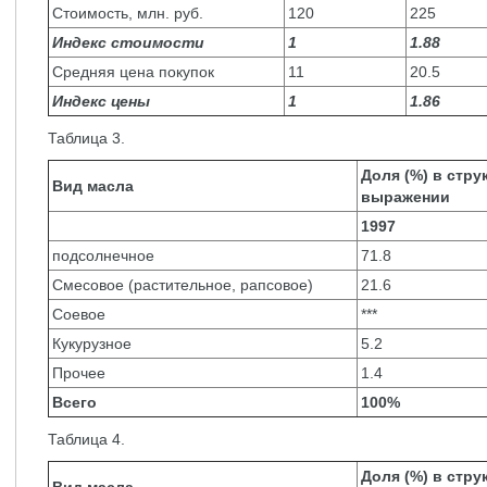
Стоимость, млн. руб.
120
225
Индекс стоимости
1
1.88
Средняя цена покупок
11
20.5
Индекс цены
1
1.86
Таблица 3.
Доля (%) в стру
Вид масла
выражении
1997
подсолнечное
71.8
Смесовое (растительное, рапсовое)
21.6
Соевое
***
Кукурузное
5.2
Прочее
1.4
Всего
100%
Таблица 4.
Доля (%) в стру