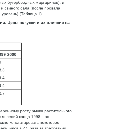
ных бутербродных маргаринов), и
и свиного сала (после провала
 уровень) (Таблица 1).
ии. Цены покупки и их влияние на
999-2000
9
3.3
9.4
9.4
2.7
умеренному росту рынка растительного
явлений конца 1998 г. он
ожно констатировать некоторое
еличился в 2,5 раза за трехлетний