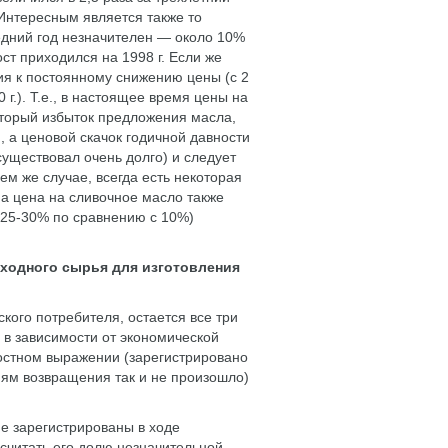
 Интересным является также то
ледний год незначителен — около 10%
ст приходился на 1998 г. Если же
ия к постоянному снижению цены (с 2
0 г.). Т.е., в настоящее время цены на
который избыток предложения масла,
, а ценовой скачок годичной давности
существовал очень долго) и следует
м же случае, всегда есть некоторая
 а цена на сливочное масло также
 25-30% по сравнению с 10%)
сходного сырья для изготовления
кого потребителя, остается все три
 в зависимости от экономической
мостном выражении (зарегистрировано
циям возвращения так и не произошло)
не зарегистрированы в ходе
 считать его долю незначительной.