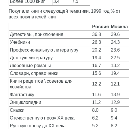
Более 1000 книг
3.4
7.5
Покупали книги следующей тематики, 1999 год % от
всех покупателей книг
Россия
Москва
Детективы, приключения
36.8
39.6
Учебники
26.3
24.3
Профессиональную литературу
20.2
23.6
Детскую литературу
19.4
22.5
Любовные романы
16.7
13.2
Словари, справочники
15.6
19.4
Книги рецептов \ советов для
12.2
12.1
хозяйства
Фантастику
11.6
13.9
Энциклопедии
11.2
12.9
Сказки
8.0
9.0
Отечественную прозу XX века
6.2
9.4
Русскую прозу до XX века
5.2
8.2