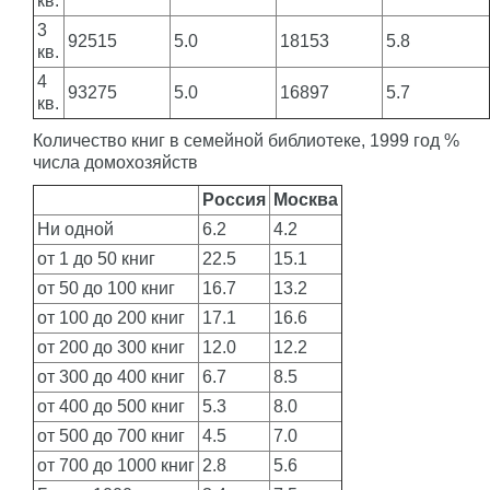
кв.
3
92515
5.0
18153
5.8
кв.
4
93275
5.0
16897
5.7
кв.
Количество книг в семейной библиотеке, 1999 год %
числа домохозяйств
Россия
Москва
Ни одной
6.2
4.2
от 1 до 50 книг
22.5
15.1
от 50 до 100 книг
16.7
13.2
от 100 до 200 книг
17.1
16.6
от 200 до 300 книг
12.0
12.2
от 300 до 400 книг
6.7
8.5
от 400 до 500 книг
5.3
8.0
от 500 до 700 книг
4.5
7.0
от 700 до 1000 книг
2.8
5.6