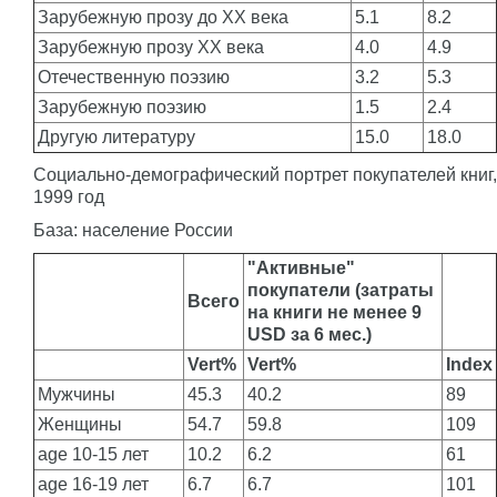
Зарубежную прозу до XX века
5.1
8.2
Зарубежную прозу XX века
4.0
4.9
Отечественную поэзию
3.2
5.3
Зарубежную поэзию
1.5
2.4
Другую литературу
15.0
18.0
Социально-демографический портрет покупателей книг,
1999 год
База: население России
"Активные"
покупатели (затраты
Всего
на книги не менее 9
USD за 6 мес.)
Vert%
Vert%
Index
Мужчины
45.3
40.2
89
Женщины
54.7
59.8
109
age 10-15 лет
10.2
6.2
61
age 16-19 лет
6.7
6.7
101