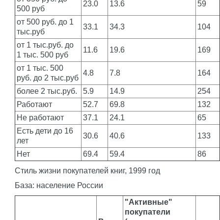
23.0
13.6
59
500 руб
от 500 руб. до 1
33.1
34.3
104
тыс.руб
от 1 тыс.руб. до
11.6
19.6
169
1 тыс. 500 руб
от 1 тыс. 500
4.8
7.8
164
руб. до 2 тыс.руб
более 2 тыс.руб.
5.9
14.9
254
Работают
52.7
69.8
132
Не работают
37.1
24.1
65
Есть дети до 16
30.6
40.6
133
лет
Нет
69.4
59.4
86
Стиль жизни покупателей книг, 1999 год
База: население России
"Активные"
покупатели