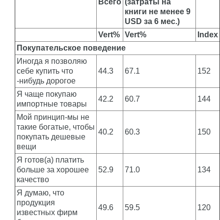
Всего
(затраты на
книги не менее 9
USD за 6 мес.)
Vert%
Vert%
Index
Покупательское поведение
Иногда я позволяю
себе купить что
44.3
67.1
152
-нибудь дорогое
Я чаще покупаю
42.2
60.7
144
импортные товары
Мой принцип-мы не
такие богатые, чтобы
40.2
60.3
150
покупать дешевые
вещи
Я готов(а) платить
больше за хорошее
52.9
71.0
134
качество
Я думаю, что
продукция
49.6
59.5
120
известных фирм