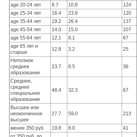
age 20-24 лет
8.7
10.8
124
age 25-34 лет
16.4
23.8
120
age 35-44 лет
19.2
26.4
137
age 45-54 лет
14.0
15.0
107
age 55-64 лет
12.1
8.1
67
age 65 лет и
12.8
3.2
25
старше
Неполное
среднее
23.7
8.5
36
образование
Среднее,
среднее
48.4
32.3
67
специальное
образование
Высшее или
неоконченное
27.7
59.0
213
высшее
менее 350 руб
19.8
8.0
41
от 350 руб. до