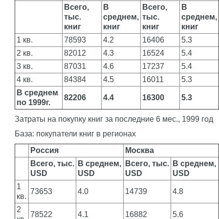
Всего,
В
Всего,
В
тыс.
среднем,
тыс.
среднем,
книг
книг
книг
книг
1 кв.
78593
4.2
16406
5.3
2 кв.
82012
4.3
16524
5.4
3 кв.
87031
4.6
17237
5.4
4 кв.
84384
4.5
16011
5.3
В среднем
82206
4.4
16300
5.3
по 1999г.
Затраты на покупку книг за последние 6 мес., 1999 год
База: покупатели книг в регионах
Россия
Москва
Всего, тыс.
В среднем,
Всего, тыс.
В среднем,
USD
USD
USD
USD
1
73653
4.0
14739
4.8
кв.
2
78522
4.1
16882
5.6