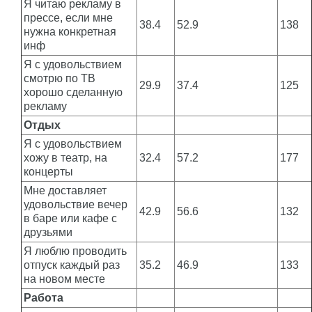
Я читаю рекламу в
прессе, если мне
38.4
52.9
138
нужна конкретная
инф
Я с удовольствием
смотрю по ТВ
29.9
37.4
125
хорошо сделанную
рекламу
Отдых
Я с удовольствием
хожу в театр, на
32.4
57.2
177
концерты
Мне доставляет
удовольствие вечер
42.9
56.6
132
в баре или кафе с
друзьями
Я люблю проводить
отпуск каждый раз
35.2
46.9
133
на новом месте
Работа