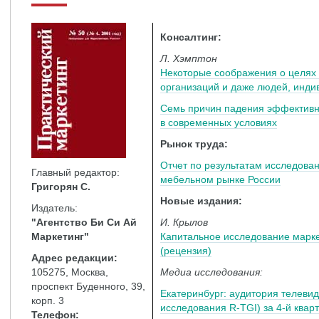
Консалтинг:
Л. Хэмптон
Некоторые соображения о целях 
организаций и даже людей, инд
Семь причин падения эффективн
в современных условиях
Рынок труда:
Отчет по результатам исследова
Главный редактор:
мебельном рынке России
Григорян С.
Новые издания:
Издатель:
"Агентство Би Си Ай
И. Крылов
Маркетинг"
Капитальное исследование марке
(рецензия)
Адрес редакции:
105275, Москва,
Медиа исследования:
проспект Буденного, 39,
Екатеринбург: аудитория телеви
корп. 3
исследования R-TGI) за 4-й квар
Телефон: