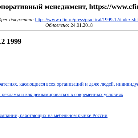
поративный менеджмент, https://www.cfi
дрес документа:
https://www.cfin.ru/press/practical/1999-12/index.sh
Обновлено:
24.01.2018
2 1999
ратегиях, касающиеся всех организаций и даже людей, индивид
 рекламы и как рекламироваться в современных условиях
компаний, работающих на мебельном рынке России