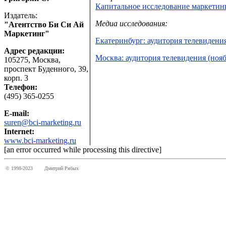
Капитальное исследование маркетинг
Издатель:
Медиа исследования:
"Агентство Би Си Ай
Маркетинг"
Екатеринбург: аудитория телевидения
Адрес редакции:
Москва: аудитория телевидения (нояб
105275, Москва,
проспект Буденного, 39,
корп. 3
Телефон:
(495) 365-0255
E-mail:
suren@bci-marketing.ru
Internet:
www.bci-marketing.ru
[an error occurred while processing this directive]
© 1998-2023
Дмитрий Рябых