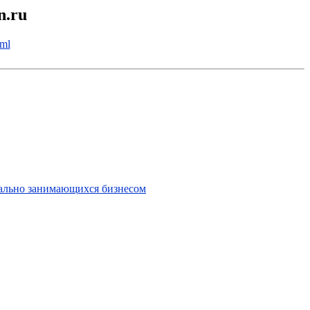
n.ru
tml
уально занимающихся бизнесом