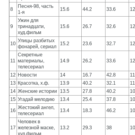
Песня-98, часть
8
15.6
44.2
33.6
1
1-я
Ужин для
9
тринадцати,
15.6
26.7
32.6
1
худ.фильм
Улицы разбитых
10
15.2
23.6
32.7
1
фонарей, сериал
Секретные
11
материалы,
14.9
26.2
33.6
1
телесериал
12
Новости
14
16.7
42.8
1
13
Красотка, х.ф.
13.9
40.2
32.1
1
14
Женские истории
13.5
27.8
40.2
1
15
Угадай мелодию
13.4
25.4
37.8
1
Жестокий ангел,
16
13.4
18.3
46.2
1
телесериал
Человек в
17
железной маске,
13.2
29.3
38
1
худ.фильм