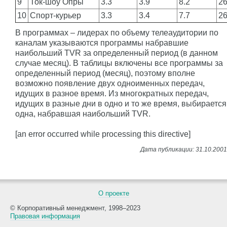
9
Ток-шоу Опры
3.3
3.9
8.2
2
10
Спорт-курьер
3.3
3.4
7.7
2
В программах – лидерах по объему телеаудитории по
каналам указываются программы набравшие
наибольший TVR за определенный период (в данном
случае месяц). В таблицы включены все программы за
определенный период (месяц), поэтому вполне
возможно появление двух одноименных передач,
идущих в разное время. Из многократных передач,
идущих в разные дни в одно и то же время, выбирается
одна, набравшая наибольший TVR.
[an error occurred while processing this directive]
О проекте
© Корпоративный менеджмент, 1998–2023
Правовая информация