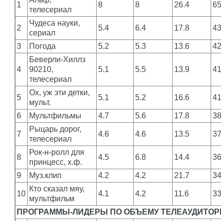
1
8
8
26.4
6
телесериал
Чудеса науки,
2
5.4
6.4
17.8
4
сериал
3
Погода
5.2
5.3
13.6
4
Беверли-Хиллз
4
90210,
5.1
5.5
13.9
4
телесериал
Ох, уж эти детки,
5
5.1
5.2
16.6
4
мульт.
6
Мультфильмы
4.7
5.6
17.8
3
Рыцарь дорог,
7
4.6
4.6
13.5
3
телесериал
Рок-н-ролл для
8
4.5
6.8
14.4
3
принцесс, х.ф.
9
Муз.клип
4.2
4.2
21.7
3
Кто сказал мяу,
10
4.1
4.2
11.6
3
мультфильм
ПРОГРАММЫ-ЛИДЕРЫ ПО ОБЪЕМУ ТЕЛЕАУДИТОРИИ