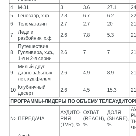
4
М-31
3
3.6
27.1
2
5
Генозавр, х.ф.
2.8
6.7
6.2
2
6
Телемагазин
2.7
2.7
20
2
Леди и
7
2.6
7.8
5.3
2
разбойник, х.ф.
Путешествие
8
Гулливера, х.ф.,
2.6
7
7
2
1-я и 2-я серии
Милый друг
9
давно забытых
2.6
4.9
8.9
2
лет, худ.фильм
Клубничный
10
2.6
4.5
15.3
2
десерт
ПРОГРАММЫ-ЛИДЕРЫ ПО ОБЪЕМУ ТЕЛЕАУДИТОРИ
А
АУДИТО-
ОХВАТ
ДОЛЯ
Р
№
ПЕРЕДАЧА
РИЯ
(REACH),
(SHARE),
Т
(TVR), %
%
%
Ч
Альф,