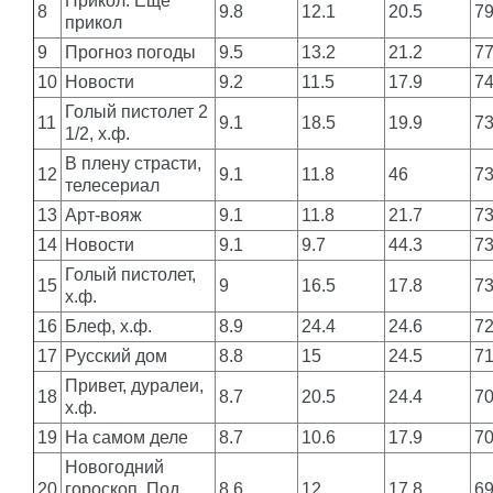
Прикол. Еще
8
9.8
12.1
20.5
7
прикол
9
Прогноз погоды
9.5
13.2
21.2
7
10
Новости
9.2
11.5
17.9
7
Голый пистолет 2
11
9.1
18.5
19.9
7
1/2, х.ф.
В плену страсти,
12
9.1
11.8
46
7
телесериал
13
Арт-вояж
9.1
11.8
21.7
7
14
Новости
9.1
9.7
44.3
7
Голый пистолет,
15
9
16.5
17.8
7
х.ф.
16
Блеф, х.ф.
8.9
24.4
24.6
7
17
Русский дом
8.8
15
24.5
7
Привет, дуралеи,
18
8.7
20.5
24.4
7
х.ф.
19
На самом деле
8.7
10.6
17.9
7
Новогодний
20
гороскоп. Под
8.6
12
17.8
6