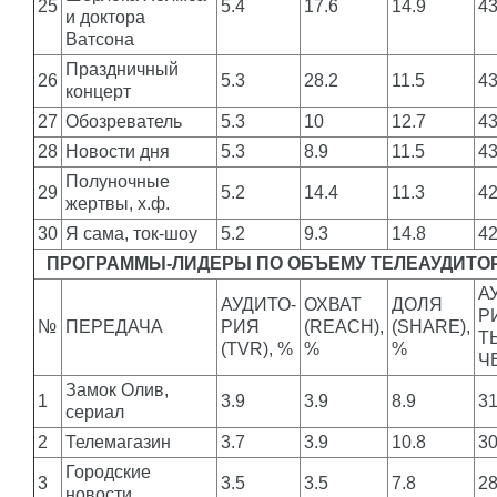
25
5.4
17.6
14.9
4
и доктора
Ватсона
Праздничный
26
5.3
28.2
11.5
4
концерт
27
Обозреватель
5.3
10
12.7
4
28
Новости дня
5.3
8.9
11.5
4
Полуночные
29
5.2
14.4
11.3
4
жертвы, х.ф.
30
Я сама, ток-шоу
5.2
9.3
14.8
4
ПРОГРАММЫ-ЛИДЕРЫ ПО ОБЪЕМУ ТЕЛЕАУДИТОР
А
АУДИТО-
ОХВАТ
ДОЛЯ
Р
№
ПЕРЕДАЧА
РИЯ
(REACH),
(SHARE),
Т
(TVR), %
%
%
Ч
Замок Олив,
1
3.9
3.9
8.9
3
сериал
2
Телемагазин
3.7
3.9
10.8
3
Городские
3
3.5
3.5
7.8
2
новости