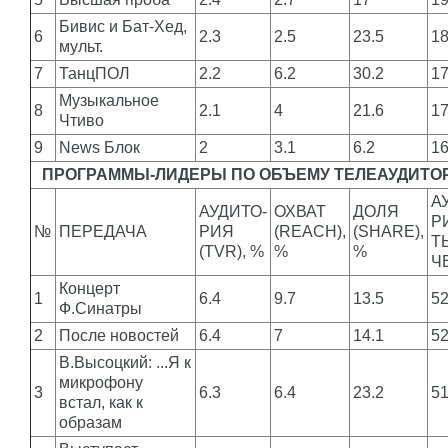
Бивис и Бат-Хед,
6
2.3
2.5
23.5
1
мульт.
7
ТанцПОЛ
2.2
6.2
30.2
1
Музыкальное
8
2.1
4
21.6
1
Чтиво
9
News Блок
2
3.1
6.2
1
ПРОГРАММЫ-ЛИДЕРЫ ПО ОБЪЕМУ ТЕЛЕАУДИТОР
А
АУДИТО-
ОХВАТ
ДОЛЯ
Р
№
ПЕРЕДАЧА
РИЯ
(REACH),
(SHARE),
Т
(TVR), %
%
%
Ч
Концерт
1
6.4
9.7
13.5
5
Ф.Синатры
2
После новостей
6.4
7
14.1
5
В.Высоцкий: ...Я к
микрофону
3
6.3
6.4
23.2
5
встал, как к
образам