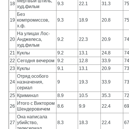
Мертвый штиль,
18
9.3
22.1
31.3
7
худ.фильм
Без
19
компромиссов,
9.3
18.9
20.8
7
х.ф.
На улицах Лос-
20
Анджелеса,
9.2
22.3
20.9
7
худ.фильм
21
Куклы
9.2
13.1
24.8
7
22
Сегодня вечером
9.2
12.8
33.9
7
23
Куклы
9.1
13.1
20.9
7
Отряд особого
24
назначения,
9
19.3
33.9
7
сериал
25
Криминал
8.9
10.5
35.3
7
Итого с Виктором
26
8.6
9.9
22.4
6
Шендеровичем
Она написала
27
убийство,
8.3
18.3
22.4
6
телесериал