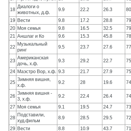
Диалоги о
18
9.9
22.2
26.3
8
животных, д.ф.
19
Вести
9.8
17.2
28.8
7
20
Моя семья
9.8
16.5
32.5
7
21
Аншлаг и Ко
9.6
15.3
45.8
7
Музыкальный
22
9.5
23.7
27.6
7
ринг
Американская
23
9.3
29.2
22.7
7
дочь, х.ф.
24
Маэстро Вор, х.ф.
9.3
21.7
27.9
7
Зимняя вишня,
25
9.2
28
19.6
7
х.ф.
Зимняя вишня -
26
9.2
22.4
26.4
7
3, х.ф.
27
Моя семья
9.1
19.5
24.7
7
Подставили,
28
8.9
28.5
29.5
7
худ.фильм
29
Вести
8.8
10.9
43.7
7