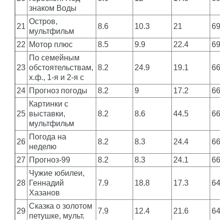
знаком Воды
Остров,
21
8.6
10.3
21
6
мультфильм
22
Мотор плюс
8.5
9.9
22.4
6
По семейным
23
обстоятельствам,
8.2
24.9
19.1
6
х.ф., 1-я и 2-я с
24
Прогноз погоды
8.2
9
17.2
6
Картинки с
25
выставки,
8.2
8.6
44.5
6
мультфильм
Погода на
26
8.2
8.3
24.4
6
неделю
27
Прогноз-99
8.2
8.3
24.1
6
Чужие юбилеи,
28
Геннадий
7.9
18.8
17.3
6
Хазанов
Сказка о золотом
29
7.9
12.4
21.6
6
петушке, мульт.