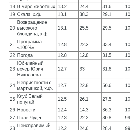
18
В мире животных
13.2
24.4
31.6
1
19
Скала, х.ф.
13.1
38.3
29.1
1
Возвращение
20
высокого
13.1
25.5
29.5
1
блондина, х.ф.
Программа
21
12.8
22.2
33.4
1
«100%»
22
Погода
12.8
12.8
31.5
1
Юбилейный
23
вечер Юрия
12.7
33
31.8
1
Николаева
Неприятности с
24
12.7
22.8
50.6
1
мартышкой, х.ф.
Клуб Белый
25
12.5
26.1
27.5
1
попугай
26
Новости
12.4
14.3
36.3
1
27
Поле Чудес
12.3
22.2
30.8
9
Неисправимый
28
12.2
24.6
28.4
9