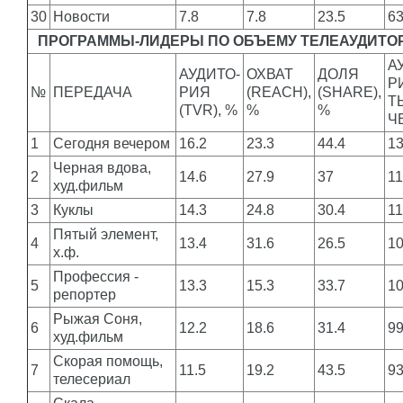
30
Новости
7.8
7.8
23.5
6
ПРОГРАММЫ-ЛИДЕРЫ ПО ОБЪЕМУ ТЕЛЕАУДИТО
А
АУДИТО-
ОХВАТ
ДОЛЯ
Р
№
ПЕРЕДАЧА
РИЯ
(REACH),
(SHARE),
Т
(TVR), %
%
%
Ч
1
Сегодня вечером
16.2
23.3
44.4
1
Черная вдова,
2
14.6
27.9
37
1
худ.фильм
3
Куклы
14.3
24.8
30.4
1
Пятый элемент,
4
13.4
31.6
26.5
1
х.ф.
Профессия -
5
13.3
15.3
33.7
1
репортер
Рыжая Соня,
6
12.2
18.6
31.4
9
худ.фильм
Скорая помощь,
7
11.5
19.2
43.5
9
телесериал