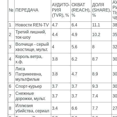
А
АУДИТО-
ОХВАТ
ДОЛЯ
Р
№
ПЕРЕДАЧА
РИЯ
(REACH),
(SHARE),
Т
(TVR), %
%
%
Ч
1
Новости REN-TV
4.7
6.4
11.1
3
Третий лишний,
2
4.4
4.9
10.2
3
ток-шоу
Волчище - серый
3
4
5.6
8
3
хвостище, мульт.
Король ветра,
4
3.8
6.2
8.7
3
х.ф.
Лиса
5
Патрикеевна,
3.8
4.7
8.9
3
мультфильм
6
Спорт-курьер
3.7
3.7
9.3
3
Снежные
7
3.7
3.7
7.4
3
дорожки, мульт.
Иллюзия
8
3.4
6.6
7.7
2
убийства, сериал