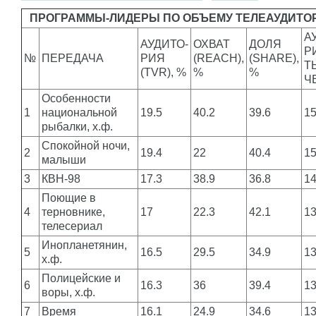
ПРОГРАММЫ-ЛИДЕРЫ ПО ОБЪЕМУ ТЕЛЕАУДИТО
А
АУДИТО-
ОХВАТ
ДОЛЯ
Р
№
ПЕРЕДАЧА
РИЯ
(REACH),
(SHARE),
Т
(TVR), %
%
%
Ч
Особенности
1
национальной
19.5
40.2
39.6
1
рыбалки, х.ф.
Спокойной ночи,
2
19.4
22
40.4
1
малыши
3
КВН-98
17.3
38.9
36.8
1
Поющие в
4
терновнике,
17
22.3
42.1
1
телесериал
Инопланетянин,
5
16.5
29.5
34.9
1
х.ф.
Полицейские и
6
16.3
36
39.4
1
воры, х.ф.
7
Время
16.1
24.9
34.6
1