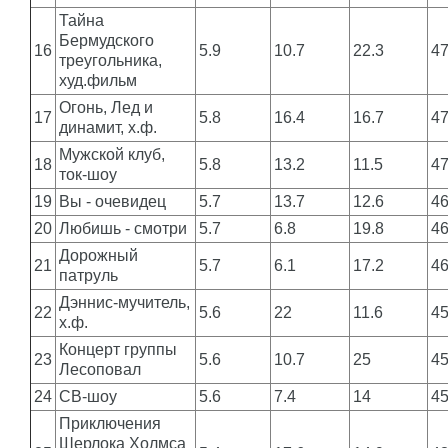
Тайна
Бермудского
16
5.9
10.7
22.3
4
треугольника,
худ.фильм
Огонь, Лед и
17
5.8
16.4
16.7
4
динамит, х.ф.
Мужской клуб,
18
5.8
13.2
11.5
4
ток-шоу
19
Вы - очевидец
5.7
13.7
12.6
4
20
Любишь - смотри
5.7
6.8
19.8
4
Дорожный
21
5.7
6.1
17.2
4
патруль
Дэннис-мучитель,
22
5.6
22
11.6
4
х.ф.
Концерт группы
23
5.6
10.7
25
4
Лесоповал
24
СВ-шоу
5.6
7.4
14
4
Приключения
Шерлока Холмса