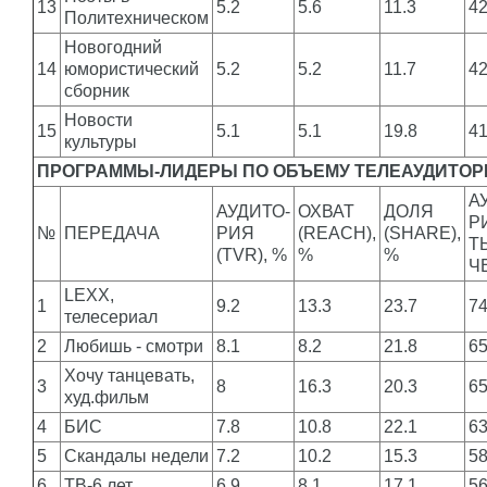
13
5.2
5.6
11.3
4
Политехническом
Новогодний
14
юмористический
5.2
5.2
11.7
4
сборник
Новости
15
5.1
5.1
19.8
4
культуры
ПРОГРАММЫ-ЛИДЕРЫ ПО ОБЪЕМУ ТЕЛЕАУДИТОРИ
А
АУДИТО-
ОХВАТ
ДОЛЯ
Р
№
ПЕРЕДАЧА
РИЯ
(REACH),
(SHARE),
Т
(TVR), %
%
%
Ч
LEXX,
1
9.2
13.3
23.7
7
телесериал
2
Любишь - смотри
8.1
8.2
21.8
6
Хочу танцевать,
3
8
16.3
20.3
6
худ.фильм
4
БИС
7.8
10.8
22.1
6
5
Скандалы недели
7.2
10.2
15.3
5
6
ТВ-6 лет
6.9
8.1
17.1
5