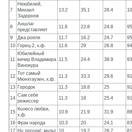
Неюбилей,
7
Михаил
13.2
35.1
28.4
1
Задорнов
Аншлаг
8
11.8
22.8
24.8
9
представляет
9
Два рояля
11.7
16.2
24.7
9
10
Горец-2, х.ф.
11.6
29
26.8
9
Юбилейный
11
вечер Владимира
11.5
24.4
38.9
9
Винокура
Тот самый
12
11.3
33.3
29.6
9
Мюнхгаузен, х.ф.
13
Городок
11.3
18.8
25
9
Сам себе
14
11.3
18
25.4
9
режиссер
Колесо любви,
15
10.9
21.9
31.9
8
х.ф.
16
Фрак народа
10.3
20
24.1
8
17
Ну, погоди!, мульт.
10
19.2
28.7
8