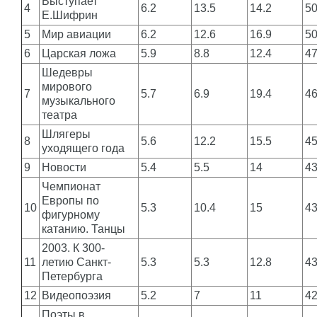
Выступает
4
6.2
13.5
14.2
5
Е.Шифрин
5
Мир авиации
6.2
12.6
16.9
5
6
Царская ложа
5.9
8.8
12.4
4
Шедевры
мирового
7
5.7
6.9
19.4
4
музыкального
театра
Шлягеры
8
5.6
12.2
15.5
4
уходящего года
9
Новости
5.4
5.5
14
4
Чемпионат
Европы по
10
5.3
10.4
15
4
фигурному
катанию. Танцы
2003. К 300-
11
летию Санкт-
5.3
5.3
12.8
4
Петербурга
12
Видеопоэзия
5.2
7
11
4
Поэты в