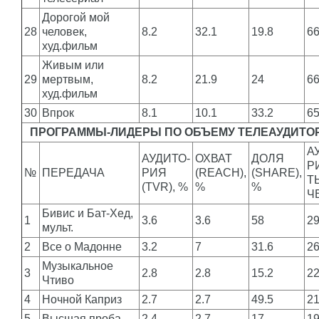
Дорогой мой
28
человек,
8.2
32.1
19.8
6
худ.фильм
Живым или
29
мертвым,
8.2
21.9
24
6
худ.фильм
30
Впрок
8.1
10.1
33.2
6
ПРОГРАММЫ-ЛИДЕРЫ ПО ОБЪЕМУ ТЕЛЕАУДИТО
А
АУДИТО-
ОХВАТ
ДОЛЯ
Р
№
ПЕРЕДАЧА
РИЯ
(REACH),
(SHARE),
Т
(TVR), %
%
%
Ч
Бивис и Бат-Хед,
1
3.6
3.6
58
2
мульт.
2
Все о Мадонне
3.2
7
31.6
2
Музыкальное
3
2.8
2.8
15.2
2
Чтиво
4
Ночной Каприз
2.7
2.7
49.5
2
5
Высшая проба
2.4
2.7
17
1