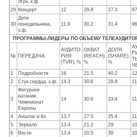
лгун, х.ф.
29
Концерт
12
29.8
27.3
9
Дети
30
понедельника,
11.9
30.2
31.4
9
х.ф.
ПРОГРАММЫ-ЛИДЕРЫ ПО ОБЪЕМУ ТЕЛЕАУДИТОР
А
АУДИТО-
ОХВАТ
ДОЛЯ
Р
№
ПЕРЕДАЧА
РИЯ
(REACH),
(SHARE),
Т
(TVR), %
%
%
Ч
1
Подробности
16
21.5
40.2
1
2
Стук сердца, х.ф.
14.3
30.6
28.8
1
Фигурное
катание.
3
14
30.6
33.4
1
Чемпионат
Европы
4
Аншлаг и Ко
13.7
27.5
35.4
11
5
Зеркало
13.4
21.2
29
1
6
Вести
13.4
20.5
30
1