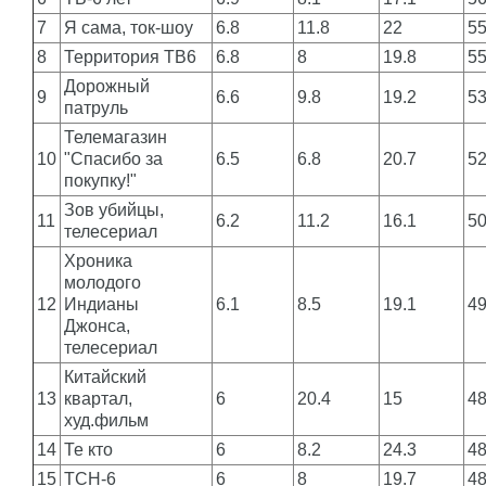
7
Я сама, ток-шоу
6.8
11.8
22
5
8
Территория ТВ6
6.8
8
19.8
5
Дорожный
9
6.6
9.8
19.2
5
патруль
Телемагазин
10
"Спасибо за
6.5
6.8
20.7
5
покупку!"
Зов убийцы,
11
6.2
11.2
16.1
5
телесериал
Хроника
молодого
12
Индианы
6.1
8.5
19.1
4
Джонса,
телесериал
Китайский
13
квартал,
6
20.4
15
4
худ.фильм
14
Те кто
6
8.2
24.3
4
15
ТСН-6
6
8
19.7
4