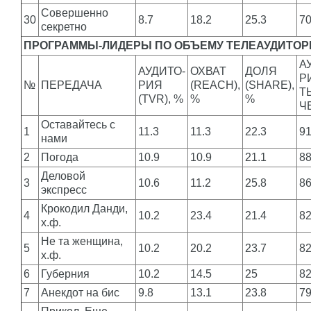
Совершенно
30
8.7
18.2
25.3
7
секретно
ПРОГРАММЫ-ЛИДЕРЫ ПО ОБЪЕМУ ТЕЛЕАУДИТОРИ
А
АУДИТО-
ОХВАТ
ДОЛЯ
Р
№
ПЕРЕДАЧА
РИЯ
(REACH),
(SHARE),
Т
(TVR), %
%
%
Ч
Оставайтесь с
1
11.3
11.3
22.3
9
нами
2
Погода
10.9
10.9
21.1
8
Деловой
3
10.6
11.2
25.8
8
экспресс
Крокодил Данди,
4
10.2
23.4
21.4
8
х.ф.
Не та женщина,
5
10.2
20.2
23.7
8
х.ф.
6
Губерния
10.2
14.5
25
8
7
Анекдот на бис
9.8
13.1
23.8
7