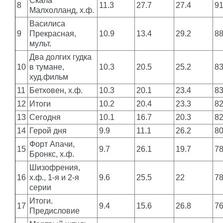
Скала
8
11.3
27.7
27.4
9
Малхолланд, х.ф.
Василиса
9
Прекрасная,
10.9
13.4
29.2
8
мульт.
Два долгих гудка
10
в тумане,
10.3
20.5
25.2
8
худ.фильм
11
Бетховен, х.ф.
10.3
20.1
23.4
8
12
Итоги
10.2
20.4
23.3
8
13
Сегодня
10.1
16.7
20.3
8
14
Герой дня
9.9
11.1
26.2
8
Форт Апачи,
15
9.7
26.1
19.7
7
Бронкс, х.ф.
Шизофрения,
16
х.ф., 1-я и 2-я
9.6
25.5
22
7
серии
Итоги.
17
9.4
15.6
26.8
7
Предисловие