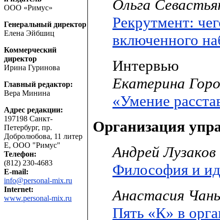
Ольга Севастья
ООО «Римус»
Рекрутмент: чег
Генеральный директор
Елена Эйбшиц
включенного на
Коммерческий
директор
Интервью
Ирина Гуринова
Екатерина Горо
Главный редактор:
Вера Минина
«Умение расста
Адрес редакции:
197198 Санкт-
Организация упр
Петербург, пр.
Добролюбова, 11 литер
Е, ООО "Римус"
Андрей Лузаков
Телефон:
(812) 230-4683
Философия и ид
E-mail:
info@personal-mix.ru
Internet:
Анастасия Чань
www.personal-mix.ru
Пять «К» в орг