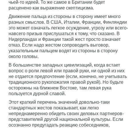
чьей-то идеей. То же самое в Британии будет
расценено как выражение скептицизма.
Движение пальца из стороны в сторону имеет много
разных смыслов. В США, Италии, Франции, Финляндии
это может означать легкое осуждение, угрозу или всего-
навсего призыв прислушаться к тому, что сказано. В
Нидерландах и Франции такой жест просто означает
отказ. Если надо жестом сопроводить выговор,
указательным пальцем водят из стороны в сторону
около головы.
В большинстве западных цивилизаций, когда встает
вопрос о роли левой или правой руки, ни одной из них
не отдается предпочтение (если, конечно, не учитывать
традиционного рукопожатия правой рукой). Но будьте
осторожны на ближнем Востоке, там левая рука
пользуется дурной славой.
Этот краткий перечень значений довольно-таки
стандартных жестов показывает, как легко
непреднамеренно обидеть своих деловых партнеров-
представителей другой национальной культуры. Если
осознанно предугадать реакцию собеседников,