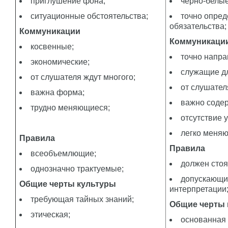
приглушение фона;
черно-белые
ситуационные обстоятельства;
точно опре
обязательства;
Коммуникации
Коммуникаци
косвенные;
точно напр
экономические;
служащие д
от слушателя ждут многого;
от слушател
важна форма;
важно соде
трудно меняющиеся;
отсутствие 
легко меня
Правила
Правила
всеобъемлющие;
должен стоя
однозначно трактуемые;
допускающи
Общие черты культуры
интерпретации
требующая тайных знаний;
Общие черты 
этическая;
основанная 