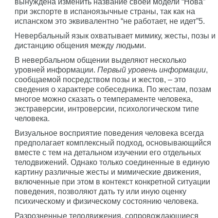
вынуждена изменить название своей модели “Нова”
при экспорте в испаноязычные страны, так как на
испанском это эквивалентно “не работает, не идет”5.
Невербальный язык охватывает мимику, жесты, позы и
дистанцию общения между людьми.
В невербальном общении выделяют несколько
уровней информации.
Первый уровень информации
,
сообщаемой посредством позы и жестов, – это
сведения о характере собеседника. По жестам, позам
многое можно сказать о темпераменте человека,
экстраверсии, интроверсии, психологическом типе
человека.
Визуальное восприятие поведения человека всегда
предполагает комплексный подход, основывающийся
вместе с тем на детальном изучении его отдельных
телодвижений. Однако только соединенные в единую
картину различные жесты и мимические движения,
включенные при этом в контекст конкретной ситуации
поведения, позволяют дать ту или иную оценку
психическому и физическому состоянию человека.
Разрозненные телодвижения, сопровождающиеся