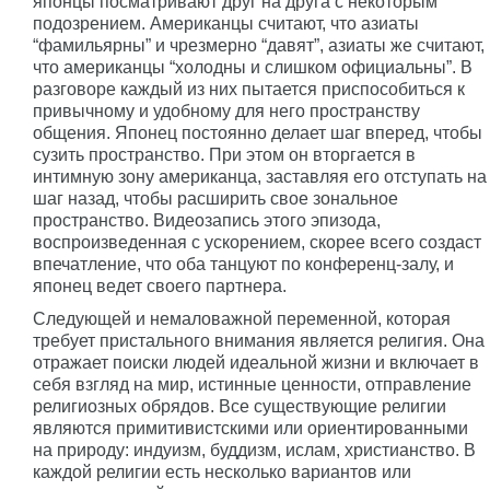
японцы посматривают друг на друга с некоторым
подозрением. Американцы считают, что азиаты
“фамильярны” и чрезмерно “давят”, азиаты же считают,
что американцы “холодны и слишком официальны”. В
разговоре каждый из них пытается приспособиться к
привычному и удобному для него пространству
общения. Японец постоянно делает шаг вперед, чтобы
сузить пространство. При этом он вторгается в
интимную зону американца, заставляя его отступать на
шаг назад, чтобы расширить свое зональное
пространство. Видеозапись этого эпизода,
воспроизведенная с ускорением, скорее всего создаст
впечатление, что оба танцуют по конференц-залу, и
японец ведет своего партнера.
Следующей и немаловажной переменной, которая
требует пристального внимания является религия. Она
отражает поиски людей идеальной жизни и включает в
себя взгляд на мир, истинные ценности, отправление
религиозных обрядов. Все существующие религии
являются примитивистскими или ориентированными
на природу: индуизм, буддизм, ислам, христианство. В
каждой религии есть несколько вариантов или