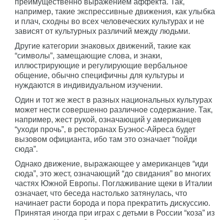
преимущественно выражением аффекта. Так,
например, такие экспрессивные движения, как улыбка
и плач, сходны во всех человеческих культурах и не
зависят от культурных различий между людьми.
Другие категории знаковых движений, такие как
“символы”, замещающие слова, и знаки,
иллюстрирующие и регулирующие вербальное
общение, обычно специфичны для культуры и
нуждаются в индивидуальном изучении.
Один и тот же жест в разных национальных культурах
может нести совершенно различное содержание. Так,
например, жест рукой, означающий у американцев
“уходи прочь”, в ресторанах Буэнос-Айреса будет
вызовом официанта, ибо там это означает “пойди
сюда”.
Однако движение, выражающее у американцев “иди
сюда”, это жест, означающий “до свидания” во многих
частях Южной Европы. Поглаживание щеки в Италии
означает, что беседа настолько затянулась, что
начинает расти борода и пора прекратить дискуссию.
Принятая иногда при играх с детьми в России “коза” из