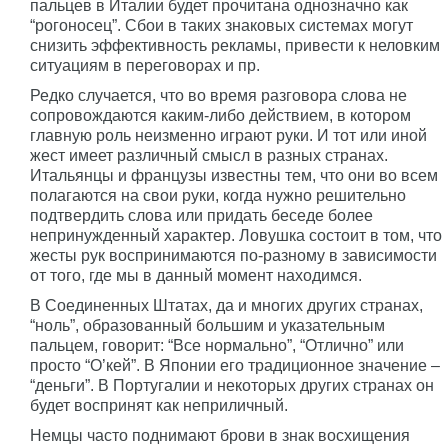
пальцев в Италии будет прочитана однозначно как
“рогоносец”. Сбои в таких знаковых системах могут
снизить эффективность рекламы, привести к неловким
ситуациям в переговорах и пр.
Редко случается, что во время разговора слова не
сопровождаются каким-либо действием, в котором
главную роль неизменно играют руки. И тот или иной
жест имеет различный смысл в разных странах.
Итальянцы и французы известны тем, что они во всем
полагаются на свои руки, когда нужно решительно
подтвердить слова или придать беседе более
непринужденный характер. Ловушка состоит в том, что
жесты рук воспринимаются по-разному в зависимости
от того, где мы в данный момент находимся.
В Соединенных Штатах, да и многих других странах,
“ноль”, образованный большим и указательным
пальцем, говорит: “Все нормально”, “Отлично” или
просто “О’кей”. В Японии его традиционное значение –
“деньги”. В Португалии и некоторых других странах он
будет воспринят как неприличный.
Немцы часто поднимают брови в знак восхищения