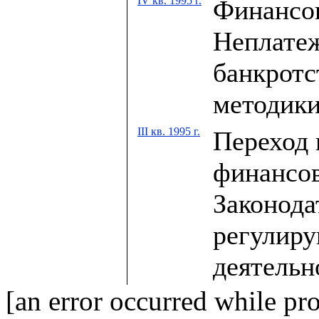
IV кв. 1995 г.
Финансов
Неплатеж
банкротс
методики
III кв. 1995 г.
Переход
финансов
Законода
регулир
деятельн
[an error occurred while pro