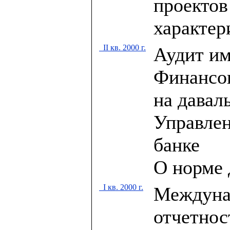
проектов
характер
II кв. 2000 г.
Аудит и
Финансов
на давал
Управлен
банке
О норме 
I кв. 2000 г.
Междунар
отчетнос