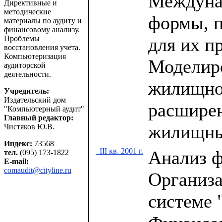
Междуна
Директивные и
методические
формы, п
материалы по аудиту и
финансовому анализу.
Проблемы
для их п
восстановления учета.
Компьютеризация
Моделир
аудиторской
деятельности.
жилищно
Учредитель:
Издательский дом
расшире
"Компьютерный аудит"
Главный редактор:
жилищны
Чистяков Ю.В.
Индекс:
73568
III кв. 2001 г.
Анализ ф
тел.
(095) 173-1822
E-mail:
comaudit@cityline.ru
Организа
системе