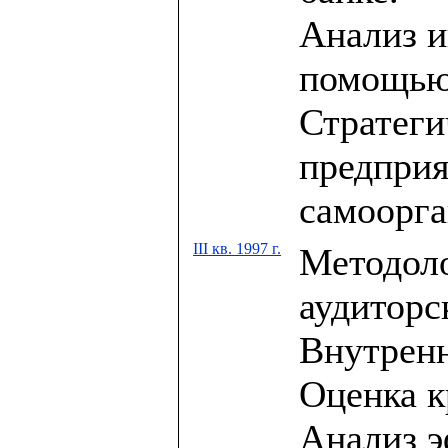
Анализ и
помощью 
Стратеги
предприя
самоорга
III кв. 1997 г.
Методоло
аудиторс
Внутренн
Оценка к
Анализ э