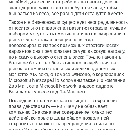
мной!»И даже если этот ребенок на самом деле не
знает дороги, даже если потребуются часы, чтобы
выбраться из леса, все равно дети останутся вместе.
Так же и в бизнесе:если существует неопределенность
относительно направления развития отрасли, лучшим
выбором могут стать смелые шаги по формированию
рынка.Однако такая позиция не всегда
целесообразна.Из трех возможных стратегических
вариантов она предполагает самую высокую награду,
но и самую высокую степень риска.Трудно накопить
большое богатство без активного воздействия на
рынок:вспомним о стальных и железнодорожных
магнатах XIX века, о Томасе Эдисоне, о корпорациях
Microsoft и Netscape.Но вспомним также и о компании
Zap Mail, сети Microsoft Network, видеостандарте
Betamax и туннеле под Ла-Маншем.
Последняя стратегическая позиция — сохранение
права действовать — ни к чему не обязывает
компанию.Она означает совершение только тех
действий, которые в дальнейшем позволят ей
сохранить возможность превращения в сильного
игрока.Это не абсолютная пассивность, а скорее,