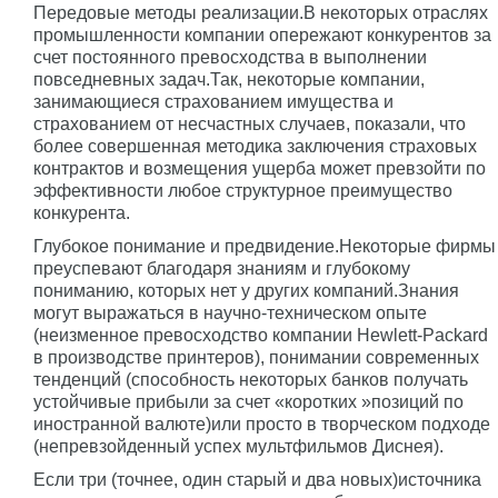
Передовые методы реализации.В некоторых отраслях
промышленности компании опережают конкурентов за
счет постоянного превосходства в выполнении
повседневных задач.Так, некоторые компании,
занимающиеся страхованием имущества и
страхованием от несчастных случаев, показали, что
более совершенная методика заключения страховых
контрактов и возмещения ущерба может превзойти по
эффективности любое структурное преимущество
конкурента.
Глубокое понимание и предвидение.Некоторые фирмы
преуспевают благодаря знаниям и глубокому
пониманию, которых нет у других компаний.Знания
могут выражаться в научно-техническом опыте
(неизменное превосходство компании Hewlett-Packard
в производстве принтеров), понимании современных
тенденций (способность некоторых банков получать
устойчивые прибыли за счет «коротких »позиций по
иностранной валюте)или просто в творческом подходе
(непревзойденный успех мультфильмов Диснея).
Если три (точнее, один старый и два новых)источника