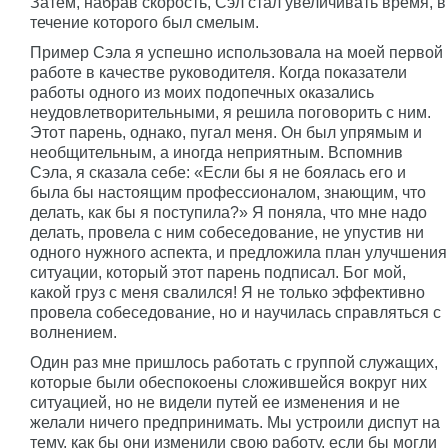
Затем, набрав скорость, Сэл стал увеличивать время, в
течение которого был смелым.
Пример Сэла я успешно использовала на моей первой
работе в качестве руководителя. Когда показатели
работы одного из моих подопечных оказались
неудовлетворительными, я решила поговорить с ним.
Этот парень, однако, пугал меня. Он был упрямым и
необщительным, а иногда неприятным. Вспомнив
Сэла, я сказала себе: «Если бы я не боялась его и
была бы настоящим профессионалом, знающим, что
делать, как бы я поступила?» Я поняла, что мне надо
делать, провела с ним собеседование, не упустив ни
одного нужного аспекта, и предложила план улучшения
ситуации, который этот парень подписал. Бог мой,
какой груз с меня свалился! Я не только эффективно
провела собеседование, но и научилась справляться с
волнением.
Один раз мне пришлось работать с группой служащих,
которые были обеспокоены сложившейся вокруг них
ситуацией, но не видели путей ее изменения и не
желали ничего предпринимать. Мы устроили диспут на
тему, как бы они изменили свою работу, если бы могли