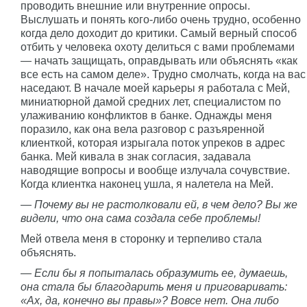
проводить внешние или внутренние опросы.
Выслушать и понять кого-либо очень трудно, особенно
когда дело доходит до критики. Самый верный способ
отбить у человека охоту делиться с вами проблемами
— начать защищать, оправдывать или объяснять «как
все есть на самом деле». Трудно смолчать, когда на вас
наседают. В начале моей карьеры я работала с Мей,
миниатюрной дамой средних лет, специалистом по
улаживанию конфликтов в банке. Однажды меня
поразило, как она вела разговор с разъяренной
клиенткой, которая изрыгала поток упреков в адрес
банка. Мей кивала в знак согласия, задавала
наводящие вопросы и вообще излучала сочувствие.
Когда клиентка наконец ушла, я налетела на Мей.
— Почему вы не растолковали ей, в чем дело? Вы же
видели, что она сама создала себе проблемы!
Мей отвела меня в сторонку и терпеливо стала
объяснять.
— Если бы я попыталась образумить ее, думаешь,
она стала бы благодарить меня и приговаривать:
«Ах, да, конечно вы правы»? Вовсе нет. Она либо