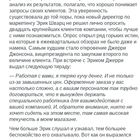
анализ их результатов, полагало, что хорошо понимает
запросы своих клиентов. Эта уверенность
существовала до той поры, пока новый директор по
маркетингу Эрик Шварц не решил лично опросить
двадцать крупнейших клиентов компании, чтобы лучше
с ними познакомиться. Опрос открыл ряд горьких истин,
на которые в ежеквартальных обзорах не было даже и
намека. Самым худшим стало откровение Джерри
Джонсона, вицепрезидента по закупкам второго по
величине клиента. При встрече с Эриком Джерри
выдал следующую тираду:
— Работая с вами, я теряю кучу денег. И не только
из-за завышенных цен. Оформление заказа у вас
настолько сложно, а с вашим персоналом так трудно
договориться, что я вынужден держать
специального работника для взаимодействия с
вашей компанией. И, обратите внимание, никто не
хочет сидеть на этом месте, там самая высокая
текучесть в моем магазине.
Чем больше Эрик слушал и узнавал, тем большее
беспокойство его охватывало. Вот как он выразился