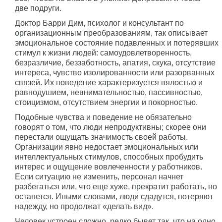
две подруги.
Доктор Барри Дим, психолог и консультант по
организационным преобразованиям, так описывает
эмоциональное состояние подавленных и потерявших
стимул к жизни людей: самоудовлетворенность,
безразличие, беззаботность, апатия, скука, отсутствие
интереса, чувство изолированности или разорванных
связей. Их поведение характеризуется вялостью и
равнодушием, невнимательностью, пассивностью,
стоицизмом, отсутствием энергии и покорностью.
Подобные чувства и поведение не обязательно
говорят о том, что люди непродуктивны; скорее они
перестали ощущать значимость своей работы.
Организации явно недостает эмоциональных или
интеллектуальных стимулов, способных пробудить
интерес и ощущение вовлеченности у работников.
Если ситуацию не изменить, персонал начнет
разбегаться или, что еще хуже, прекратит работать, но
останется. Иными словами, люди сдадутся, потеряют
надежду, но продолжат «делать вид».
Человек устроен сложно, редко бывет так, что на одно