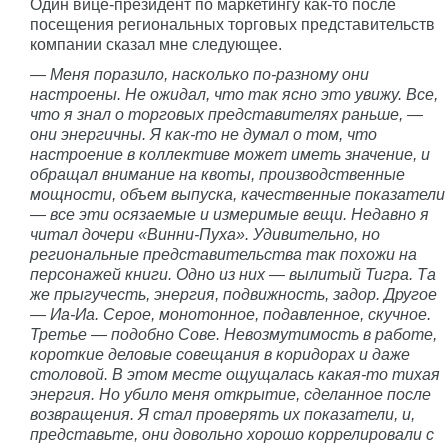
Один вице-президент по маркетингу как-то после
посещения региональных торговых представительств
компании сказал мне следующее.
— Меня поразило, насколько по-разному они
настроены. Не ожидал, что так ясно это увижу. Все,
что я знал о торговых представителях раньше, —
они энергичны. Я как-то не думал о том, что
настроение в коллективе может иметь значение, и
обращал внимание на квоты, производственные
мощности, объем выпуска, качественные показатели
— все эти осязаемые и измеримые вещи. Недавно я
читал дочери «Винни-Пуха». Удивительно, но
региональные представительства так похожи на
персонажей книги. Одно из них — вылитый Тигра. Та
же прыгучесть, энергия, подвижность, задор. Другое
— Иа-Иа. Серое, монотонное, подавленное, скучное.
Третье — подобно Сове. Невозмутимость в работе,
короткие деловые совещания в коридорах и даже
столовой. В этом месте ощущалась какая-то тихая
энергия. Но убило меня открытие, сделанное после
возвращения. Я стал проверять их показатели, и,
представьте, они довольно хорошо коррелировали с