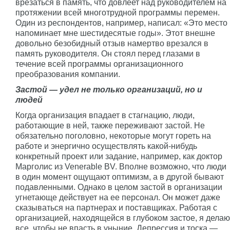
врезаться в память, что довлеет над руководителем на
протяжении всей многотрудной программы перемен.
Один из респондентов, например, написал: «Это место
напоминает мне шестидесятые годы». Этот внешне
довольно безобидный отзыв намертво врезался в
память руководителя. Он стоял перед глазами в
течение всей программы организационного
преобразования компании.
Застой — удел не только организаций, но и
людей
Когда организация впадает в стагнацию, люди,
работающие в ней, также переживают застой. Не
обязательно поголовно, некоторые могут гореть на
работе и энергично осуществлять какой-нибудь
конкретный проект или задание, например, как доктор
Марголис из Venerable BV. Вполне возможно, что люди
в один момент ощущают оптимизм, а в другой бывают
подавленными. Однако в целом застой в организации
угнетающе действует на ее персонал. Он может даже
сказываться на партнерах и поставщиках. Работая с
организацией, находящейся в глубоком застое, я делаю
все, чтобы не впасть в уныние. Депрессия и тоска —