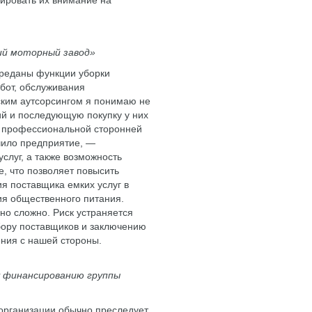
рировать их внимание на
ий моторный завод»
ереданы функции уборки
бот, обслуживания
ским аутсорсингом я понимаю не
й и последующую покупку у них
ем профессиональной сторонней
чило предприятие, —
слуг, а также возможность
, что позволяет повысить
я поставщика емких услуг в
ция общественного питания.
но сложно. Риск устраняется
бору поставщиков и заключению
ения с нашей стороны.
 финансированию группы
 организации обычно преследует