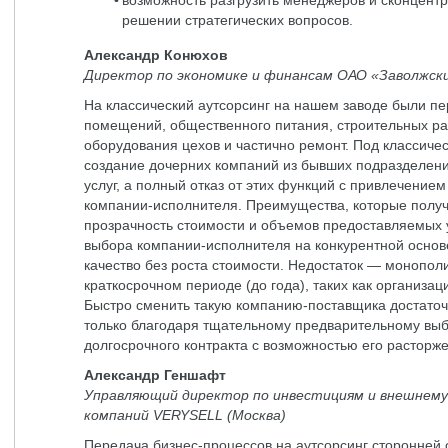
возможность разгрузить менеджеров и сконцент
решении стратегических вопросов.
Александр Конюхов
Директор по экономике и финансам ОАО «Заволжск
На классический аутсорсинг на нашем заводе были п
помещений, общественного питания, строительных ра
оборудования цехов и частично ремонт. Под классиче
создание дочерних компаний из бывших подразделени
услуг, а полный отказ от этих функций с привлечени
компании-исполнителя. Преимущества, которые полу
прозрачность стоимости и объемов предоставляемых у
выбора компании-исполнителя на конкурентной основе
качество без роста стоимости. Недостаток — монополи
краткосрочном периоде (до года), таких как организа
Быстро сменить такую компанию-поставщика достаточ
только благодаря тщательному предварительному вы
долгосрочного контракта с возможностью его расторж
Александр Геншафт
Управляющий директор по инвестициям и внешнему
компаний VERYSELL (Москва)
Передача бизнес-процессов на аутсорсинг сторонней