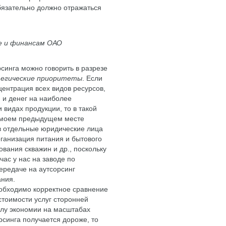
бязательно должно отражаться
е и финансам ОАО
синга можно говорить в разрезе
егические приоритеты
. Если
центрация всех видов ресурсов,
 и денег на наиболее
видах продукции, то в такой
а моем предыдущем месте
 отдельные юридические лица
рганизация питания и бытового
вания скважин и др., поскольку
ас у нас на заводе по
ередаче на аутсорсинг
ания.
еобходимо корректное сравнение
стоимости услуг сторонней
силу экономии на масштабах
рсинга получается дороже, то