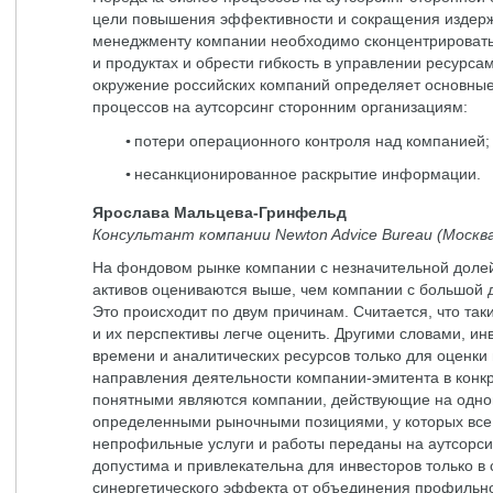
цели повышения эффективности и сокращения издерже
менеджменту компании необходимо сконцентрировать
и продуктах и обрести гибкость в управлении ресурса
окружение российских компаний определяет основные
процессов на аутсорсинг сторонним организациям:
потери операционного контроля над компанией;
несанкционированное раскрытие информации.
Ярослава Мальцева-Гринфельд
Консультант компании Newton Advice Bureau (Москв
На фондовом рынке компании с незначительной доле
активов оцениваются выше, чем компании с большой 
Это происходит по двум причинам. Считается, что та
и их перспективы легче оценить. Другими словами, и
времени и аналитических ресурсов только для оценки
направления деятельности компании-эмитента в конк
понятными являются компании, действующие на одно
определенными рыночными позициями, у которых все
непрофильные услуги и работы переданы на аутсорси
допустима и привлекательна для инвесторов только в
синергетического эффекта от объединения профильн