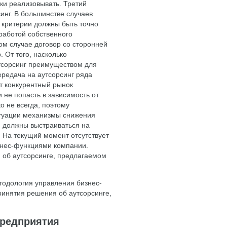
аки реализовывать. Третий
инг. В большинстве случаев
е критерии должны быть точно
работой собственного
ом случае договор со сторонней
 От того, насколько
аутсорсинг преимуществом для
ередача на аутсорсинг ряда
т конкурентный рынок
 не попасть в зависимость от
о не всегда, поэтому
итуации механизмы снижения
 должны выстраиваться на
 На текущий момент отсутствует
нес-функциями компании.
 об аутсорсинге, предлагаемом
тодология управления бизнес-
инятия решения об аутсорсинге,
предприятия