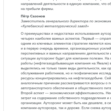
направлений деятельности в единую компанию, что о
на прибыли фирмы.
Пётр Сазонов
Заместитель генерального директора по экономик
«Кулебакский металлургический завод»
О преимуществах и недостатках использования аутсор
четырех наиболее важных аспектов. Первый —
страт
одним из ключевых элементов стратегии является кон
и в первую очередь времени, организационных усилий
перспективных и важных направлениях деятельности и 
ситуации аутсорсинг будет для компании полезен. Н
работы (нефтегазодобывающая компания на Ямале) в
выделялись не только такие виды деятельности, как о
обслуживания работников, но и геофизические исследо
ресурсы концентрировались на нефтегазодобыче. Сейч
аналогичным причинам рассматриваются вопросы о п
автотранспортного обеспечения и общественного пит
Второй аспект —
экономическая эффективность
. Н
затрат на содержание собственного подразделения и 
организации. Аутсорсинг может быть как дешевле, в 
компании-аутсорсера, так и дороже. Если схема аутсо