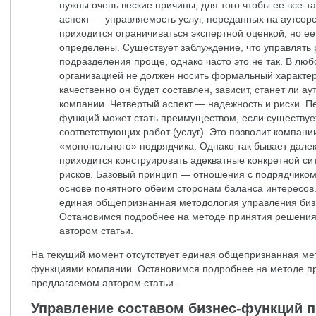
нужны очень веские причины, для того чтобы ее все-т
аспект — управляемость услуг, переданных на аутсорс
приходится ограничиваться экспертной оценкой, но е
определены. Существует заблуждение, что управлять 
подразделения проще, однако часто это не так. В люб
организацией не должен носить формальный характер.
качественно он будет составлен, зависит, станет ли 
компании. Четвертый аспект — надежность и риски. П
функций может стать преимуществом, если существуе
соответствующих работ (услуг). Это позволит компании
«монопольного» подрядчика. Однако так бывает далек
приходится конструировать адекватные конкретной с
рисков. Базовый принцип — отношения с подрядчиком
основе понятного обеим сторонам баланса интересов.
единая общепризнанная методология управления биз
Остановимся подробнее на методе принятия решения
автором статьи.
На текущий момент отсутствует единая общепризнанная ме
функциями компании. Остановимся подробнее на методе пр
предлагаемом автором статьи.
Управление составом бизнес-функций 