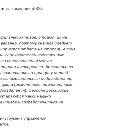
тинга компании «IBS»
офильных активов, отдают их на
равданно, поэтому сначала следует
анируется отдать на сторону, в том
тных показателей собственных
кого сопоставления могут
матрица аутсорсинга. Большинство
 создавалось по принципу полной
ые вспомогательные подразделения,
о цикла (ремонтные, транспортные
разделения). Сегодня российские
, стараются максимально
активов и сосредоточиться на
 инструмент управления
атки.