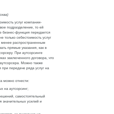
сква)
оимость услуг компании-
вое подразделение, то ей
же бизнес-функция передается
не только себестоимость услуг
 К менее распространенным
ать прямые указания, как в
орсеру. При аутсорсинге
ках заключенного договора, что
аутсорсера. Можно также
 при передаче ряда услуг на
а можно отнести:
ых на аутсорсинг;
решений, самостоятельный
я значительных усилий и