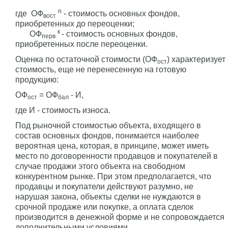
n
где ОФ
- стоимость основных фондов,
вост
приобретенных до переоценки;
к
ОФ
- стоимость основных фондов,
перв
приобретенных после переоценки.
Оценка по остаточной стоимости (ОФ
) характеризует
ост
стоимость, еще не перенесенную на готовую
продукцию:
ОФ
= ОФ
- И,
ост
бал
где И - стоимость износа.
Под рыночной стоимостью объекта, входящего в
состав основных фондов, понимается наиболее
вероятная цена, которая, в принципе, может иметь
место по договоренности продавцов и покупателей в
случае продажи этого объекта на свободном
конкурентном рынке. При этом предполагается, что
продавцы и покупатели действуют разумно, не
нарушая закона, объекты сделки не нуждаются в
срочной продаже или покупке, а оплата сделок
производится в денежной форме и не сопровождается
дополнительными условиями.