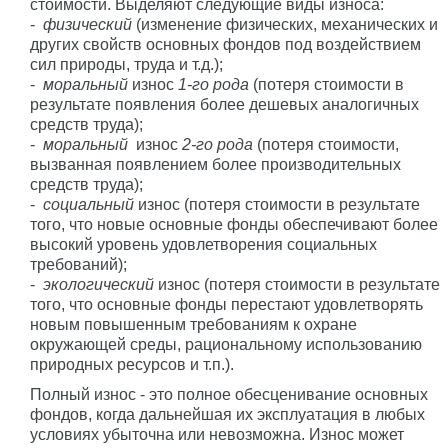
стоимости. Выделяют следующие виды износа:
-
физический
(изменение физических, механических и
других свойств основных фондов под воздействием
сил природы, труда и т.д.);
-
моральный
износ
1-го рода
(потеря стоимости в
результате появления более дешевых аналогичных
средств труда);
-
моральный
износ
2-го рода
(потеря стоимости,
вызванная появлением более производительных
средств труда);
-
социальный
износ (потеря стоимости в результате
того, что новые основные фонды обеспечивают более
высокий уровень удовлетворения социальных
требований);
-
экологический
износ (потеря стоимости в результате
того, что основные фонды перестают удовлетворять
новым повышенным требованиям к охране
окружающей среды, рациональному использованию
природных ресурсов и т.п.).
Полный износ - это полное обесценивание основных
фондов, когда дальнейшая их эксплуатация в любых
условиях убыточна или невозможна. Износ может