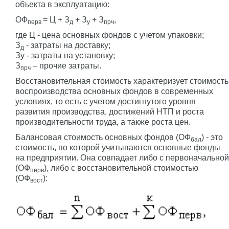
объекта в эксплуатацию:
ОФ
= Ц + З
+ З
+ З
,
перв
д
у
прч
где Ц - цена основных фондов с учетом упаковки;
З
- затраты на доставку;
д
Зу - затраты на установку;
З
– прочие затраты.
прч
Восстановительная стоимость характеризует стоимость
воспроизводства основных фондов в современных
условиях, то есть с учетом достигнутого уровня
развития производства, достижений НТП и роста
производительности труда, а также роста цен.
Балансовая стоимость основных фондов (ОФ
) - это
бал
стоимость, по которой учитываются основные фонды
на предприятии. Она совпадает либо с первоначальной
(ОФ
), либо с восстановительной стоимостью
перв
(ОФ
):
вост