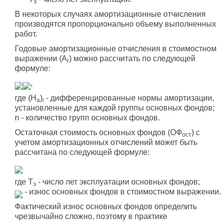
э
В некоторых случаях амортизационные отчисления
производятся пропорционально объему выполненных
работ.
Годовые амортизационные отчисления в стоимостном
выражении (А
) можно рассчитать по следующей
г
формуле:
,
где (Н
)
- дифференцированные нормы амортизации,
а
i
установленные для каждой группы основных фондов;
n - количество групп основных фондов.
Остаточная стоимость основных фондов (ОФ
) с
ост
учетом амортизационных отчислений может быть
рассчитана по следующей формуле:
где Т
- число лет эксплуатации основных фондов;
э
- износ основных фондов в стоимостном выражении.
Фактический износ основных фондов определить
чрезвычайно сложно, поэтому в практике