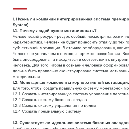
I. Нужна ли компании интегрированная система премирова
System).
I.1. Почему людей нужно мотивировать?
Человеческий ресурс - ресурс особый: несмотря на разли
характеристики, человек не будет приносить отдачу до тех п
субъективной мотивации. В отличие от оборудования, капит
Человек не управляем с помощью прямого воздействия. Во
быть опосредованы, и находиться в соответствии с внутре
человека. Для того, чтобы в сознании человека сформирова
должна быть правильно сконструирована система мотивации
материальная.
I.2. Монетарные компоненты корпоративной мотивации.
Для того, чтобы создать правильную систему монетарной мо
I.2.1 Создать интегрированную систему управления персон
I.2.2 Создать систему базовых окладов
I.2.3 Создать систему управления по целям
I.2.4 Создать премиальную систему
I.3. Существует ли идеальная система базовых окладо
Проблема создания эффективной системы базовых окладов 