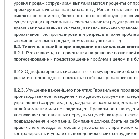
уровня продаж сотрудникам выплачиваются проценты от про
премируется качественная работа и т.д. Решая локальные в
выплаты не достигают, более того, не способствуют решению
существующих премиальных систем является редуцированной
время как премиальная система, являясь важным управлен
проактивной, т.е. прогнозировать и разрешать такие проблем
снижение объемов продаж, нежелание учиться и т.д.
II.2. Типичные ошибки при создании премиальных сист
II.2.1. Реактивность, т.е. ориентация на решение возникшей
прогнозирование и предотвращение проблем в целом и в б
II.2.2.Однофакторность системы, т.е. стимулирование объе
развитие только одного показателя (объем продаж, качество, 
II.2.3. Упущение важнейшего понятия: "правильное произво
производственное поведение - это демонстрируемые повед
управления (сотрудника, подразделения компании, компани
целей компании или ее владельцев. Правильность поведени
достижение поставленных перед ним целей, которые в свою
подразделения и компании. Компания должна брать на себя
правильного поведения объекта управления, в противном с
контролировать и управлять поведением своих сотрудников.