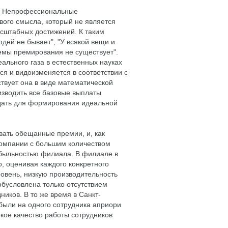
я. Непрофессиональные
вого смысла, который не является
сштабных достижений. К таким
дей не бывает", "У всякой вещи и
темы премирования не существует".
ального газа в естественных науках
ся и видоизменяется в соответствии с
твует она в виде математической
зводить все базовые выплаты
дать для формирования идеальной
вать обещанные премии, и, как
 компании с большим количеством
ибыльностью филиала. В филиале в
, оценивая каждого конкретного
ровень, низкую производительность
обусловлена только отсутствием
ников. В то же время в Санкт-
ибыли на одного сотрудника априори
кое качество работы сотрудников