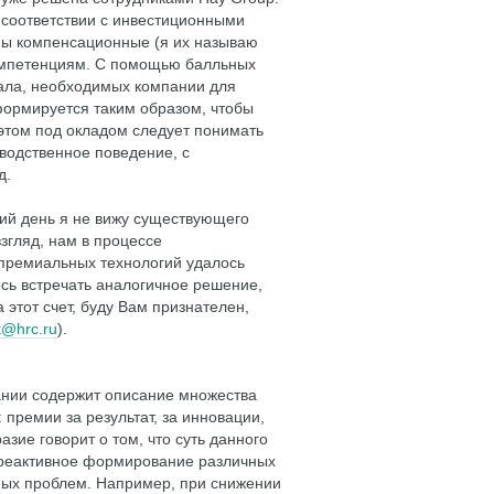
 соответствии с инвестиционными
ны компенсационные (я их называю
омпетенциям. С помощью балльных
ала, необходимых компании для
формируется таким образом, чтобы
 этом под окладом следует понимать
водственное поведение, с
д.
ий день я не вижу существующего
згляд, нам в процессе
 премиальных технологий удалось
сь встречать аналогичное решение,
этот счет, буду Вам признателен,
t@hrc.ru
).
нии содержит описание множества
премии за результат, за инновации,
зие говорит о том, что суть данного
т реактивное формирование различных
ных проблем. Например, при снижении