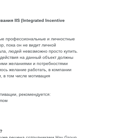
ния IIS (Integrated Incentive
чные профессиональные и личностные
ор, пока он не видит личной
ала, людей невозможно просто купить.
здействия на данный объект должны
нними желаниями и потребностями
лось желание работать, в компании
, в том числе мотивация
тивации, рекомендуется:
алом
в?
уже решена сотрудниками Hay Group.