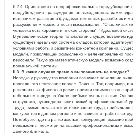
II.2.4. Ориентация на непрофессиональные предубеждени
предубеждения - рассуждения, не выходящие за рамки здра
источником развития и фундаментом новых разработок и ма
рассуждениям можно отнести высказывания: "Счастливых лю
человека есть хорошие и плохие стороны", "Идеальной сис
В управленческой теории по аналогии с существованием иде
существует идеальная система окладов, которая адаптирует
условиями работы и развитием конкретной компании. Сущес
модели, позволяющей осмысленно и целенаправленно прои
персоналу. Такую же математическую модель возможно соз
премиальной системы.
II.3. В каких случаях премию выплачивать не следует?
Нередко у руководства компании возникает нежелание выда
правило, это нежелание верное. Поясню. Так, например, в
региональных филиалов расчет премии взаимосвязан с пр
небольшом городе на Урале прибыли очень высокие. Однако
сотрудника, руководство видит низкий профессиональный у
труда, низкие показатели интенсивности труда, прибыль же 
конкурентов в данном регионе и не зависит от работы сотруд
Петербурге, где на рынке жесткая конкуренция, высокие пр
невозможны, несмотря на высокий профессионализм и высо
данного филиала.