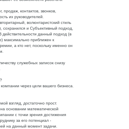
 продаж, контактов, звонков,
ость их руководителей.
авторитарный, волюнтаристский стиль
), сохранился и Субъективный подход,
 В действительности данный подход (в
е) максимально приближен к
ремии, а кто нет, поскольку именно он
м.
оличеству служебных записок снизу
.
?
й компании через цели вашего бизнеса.
ой взгляд, достаточно прост.
 на основании математической
пании с точки зрения достижения
уднику за его потенциал -
ей на данный момент задачи.