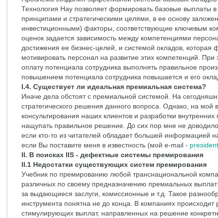
Технология Hay позволяет формировать базовые выплаты в
принципами и стратегическими целями, в ее основу заложе
инвестиционными) факторы, соответствующие ключевым к
оценок задается зависимость между компетенциями персон
достижения ее бизнес-целей, и системой окладов, которая 
мотивировать персонал на развитие этих компетенций. При
оплату потенциала сотрудника выполнять правильное произ
повышением потенциала сотрудника повышается и его окла
I.4. Существует ли идеальная премиальная система?
Иначе дела обстоят с премиальной системой. На сегодняшн
стратегического решения данного вопроса. Однако, на мой в
консультирования наших клиентов и разработки внутренних
нащупать правильное решение. До сих пор мне не доводило
если кто-то из читателей обладает большей информацией на 
если Вы поставите меня в известность (мой e-mail -
presiden
II. В поисках IIS - дефектные системы премирования
II.1 Недостатки существующих систем премирования
Учебник по премированию любой транснациональной компа
различных по своему предназначению премиальных выплат: 
за выдающиеся заслуги, комиссионные и т.д. Такое разнообра
инструмента понятна не до конца. В компаниях происходи
стимулирующих выплат, направленных на решение конкрет