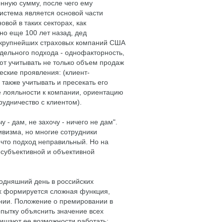
нную сумму, после чего ему
истема является основой части
овой в таких секторах, как
но еще 100 лет назад, дед
з крупнейших страховых компаний США
дельного подхода - однофакторность,
яют учитывать не только объем продаж
еские проявления: (клиент-
также учитывать и пресекать его
е лояльности к компании, ориентацию
удничество с клиентом).
у - дам, не захочу - ничего не дам".
ивизма, но многие сотрудники
 что подход неправильный. Но на
субъективной и объективной
годняшний день в российских
х формируется сложная функция,
нии. Положение о премировании в
пытку объяснить значение всех
ишают ее возможности работать: