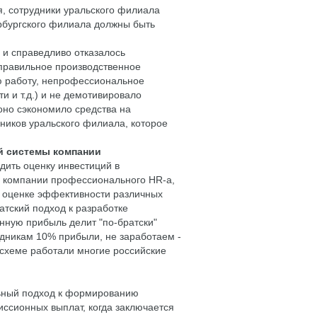
я, сотрудники уральского филиала
рбургского филиала должны быть
 и справедливо отказалось
еправильное производственное
ю работу, непрофессиональное
и и т.д.) и не демотивировало
оно сэкономило средства на
иков уральского филиала, которое
й системы компании
дить оценку инвестиций в
в компании профессионального HR-а,
й оценке эффективности различных
тский подход к разработке
нную прибыль делит "по-братски"
дникам 10% прибыли, не заработаем -
й схеме работали многие российские
ильный подход к формированию
ссионных выплат, когда заключается