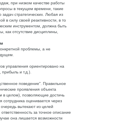
даж, при низком качестве работы
опросы в текущем времени, такие
 задач стратегических. Любая из
 в силу своей реактивности, в то
ческим инструментом, должна быть
ы, как отсутствие дисциплины,
ем
 конкретной проблемы, а не
удущем.
ктов управления ориентировано на
прибыль и т.д.).
дственное поведение". Правильное
енческие проявления объекта
и в целом), позволяющие достичь
я сотрудника оценивается через
 очередь вытекают из целей
 ответственность за точное описание
лучае она лишается возможности