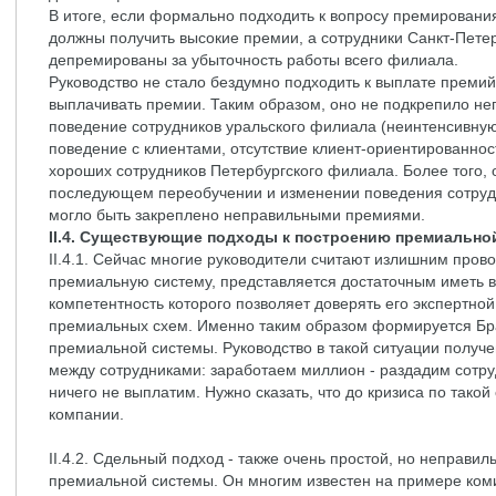
В итоге, если формально подходить к вопросу премировани
должны получить высокие премии, а сотрудники Санкт-Пете
депремированы за убыточность работы всего филиала.
Руководство не стало бездумно подходить к выплате премий
выплачивать премии. Таким образом, оно не подкрепило н
поведение сотрудников уральского филиала (неинтенсивну
поведение с клиентами, отсутствие клиент-ориентированност
хороших сотрудников Петербургского филиала. Более того, 
последующем переобучении и изменении поведения сотрудн
могло быть закреплено неправильными премиями.
II.4. Существующие подходы к построению премиально
II.4.1. Сейчас многие руководители считают излишним прово
премиальную систему, представляется достаточным иметь 
компетентность которого позволяет доверять его экспертно
премиальных схем. Именно таким образом формируется Бра
премиальной системы. Руководство в такой ситуации получе
между сотрудниками: заработаем миллион - раздадим сотру
ничего не выплатим. Нужно сказать, что до кризиса по тако
компании.
II.4.2. Сдельный подход - также очень простой, но неправ
премиальной системы. Он многим известен на примере коми