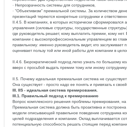
· Непрозрачность системы для сотрудников,
· "Объективизм" премиальной системы. За количеством денег,
презентаций теряются конкретные сотрудники и ответственн
II.4.5. В компаниях, в которых исторически сформировался 
управления (силовые структуры, государственные структуры
где руководитель решает, кому выплатить премии, кому нет.
компании с высокопрофессиональным управленцем во глав
правильному: именно руководитель видит, кто заслуживает п
оценивает пользу той или иной работы для компании в цело
II.4.6. Бюрократический подход легко узнать по большому к
вверх с просьбой выдать премии тому или иному сотруднику
II.5. Почему идеальная премиальная система не существует
Она существует - просто надо ее понять и привязать к свое
III. IIS - идеальная система премирования.
III.1. Правильный подход к премированию
Вопрос комплексного решения проблемы премирования, на м
Премиальная система должна быть проактивна и построена
модели описывающей правильное поведение сотрудника ком
целей подразделения и компании. Оклад выплачивается сотр
потенциальную способность решать стоящие перед компани