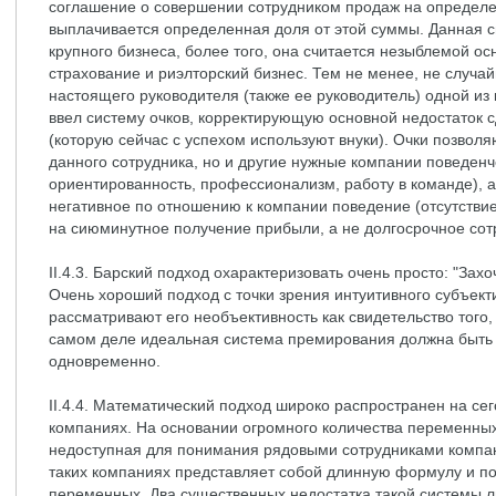
соглашение о совершении сотрудником продаж на определе
выплачивается определенная доля от этой суммы. Данная с
крупного бизнеса, более того, она считается незыблемой осн
страхование и риэлторский бизнес. Тем не менее, не случай
настоящего руководителя (также ее руководитель) одной и
ввел систему очков, корректирующую основной недостаток с
(которую сейчас с успехом используют внуки). Очки позвол
данного сотрудника, но и другие нужные компании поведенч
ориентированность, профессионализм, работу в команде), а 
негативное по отношению к компании поведение (отсутстви
на сиюминутное получение прибыли, а не долгосрочное сотр
II.4.3. Барский подход охарактеризовать очень просто: "Захоч
Очень хороший подход с точки зрения интуитивного субъект
рассматривают его необъективность как свидетельство того,
самом деле идеальная система премирования должна быть 
одновременно.
II.4.4. Математический подход широко распространен на се
компаниях. На основании огромного количества переменны
недоступная для понимания рядовыми сотрудниками компа
таких компаниях представляет собой длинную формулу и по
переменных. Два существенных недостатка такой системы л