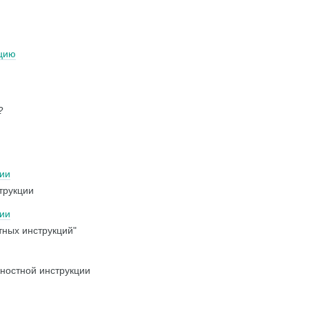
кцию
?
ии
трукции
ии
тных инструкций"
ностной инструкции