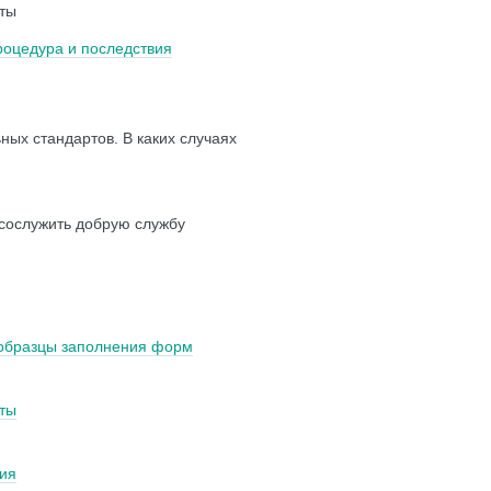
оты
роцедура и последствия
ых стандартов. В каких случаях
сослужить добрую службу
 образцы заполнения форм
ты
ния