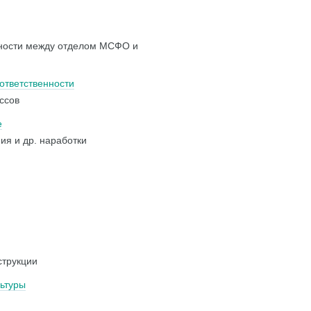
енности между отделом МСФО и
ответственности
ссов
е
ия и др. наработки
струкции
льтуры