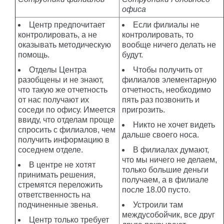
офиса
Центр предпочитает
Если филиалы не
контролировать, а не
контролировать, то
оказывать методическую
вообще ничего делать не
помощь.
будут.
Отделы Центра
Чтобы получить от
разобщены и не знают,
филиалов элементарную
что такую же отчетность
отчетность, необходимо
от нас получают их
пять раз позвонить и
соседи по офису. Имеется
пригрозить.
ввиду, что отделам проще
Никто не хочет видеть
спросить с филиалов, чем
дальше своего носа.
получить информацию в
соседнем отделе.
В филиалах думают,
что мы ничего не делаем,
В центре не хотят
только большие деньги
принимать решения,
получаем, а в филиале
стремятся переложить
после 18.00 пусто.
ответственность на
подчиненные звенья.
Устроили там
междусобойчик, все друг
Центр только требует