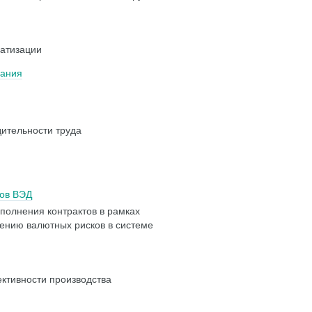
матизации
вания
ительности труда
тов ВЭД
полнения контрактов в рамках
ению валютных рисков в системе
ктивности производства