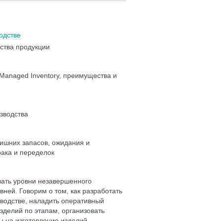
одстве
ства продукции
Managed Inventory, преимущества и
зводства
лишних запасов, ожидания и
рака и переделок
вать уровни незавершенного
вней. Говорим о том, как разработать
водстве, наладить оперативный
зделий по этапам, организовать
ы на изготовление изделий.