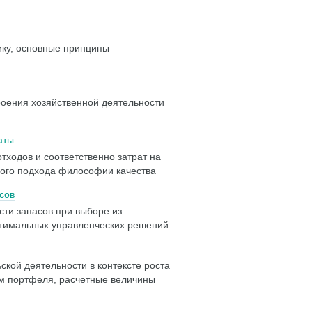
ику, основные принципы
роения хозяйственной деятельности
аты
тходов и соответственно затрат на
ного подхода философии качества
сов
ти запасов при выборе из
птимальных управленческих решений
кой деятельности в контексте роста
м портфеля, расчетные величины