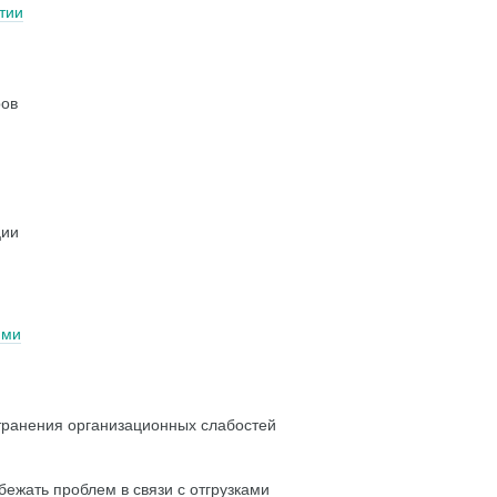
тии
ров
ции
ими
транения организационных слабостей
бежать проблем в связи с отгрузками