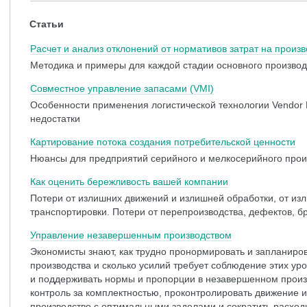
Статьи
Расчет и анализ отклонений от нормативов затрат на произв
Методика и примеры для каждой стадии основного производ
Совместное управление запасами (VMI)
Особенности применения логистической технологии Vendor 
недостатки
Картирование потока создания потребительской ценности
Нюансы для предприятий серийного и мелкосерийного прои
Как оценить бережливость вашей компании
Потери от излишних движений и излишней обработки, от из
транспортировки. Потери от перепроизводства, дефектов, б
Управление незавершенным производством
Экономисты знают, как трудно пронормировать и запланиро
производства и сколько усилий требует соблюдение этих уро
и поддерживать нормы и пропорции в незавершенном произ
контроль за комплектностью, проконтролировать движение и
производство с оптимальными заделами и сократить расход