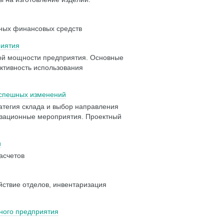
нных финансовых средств
риятия
ой мощности предприятия. Основные
тивность использования
успешных изменений
атегия склада и выбор направления
изационные мероприятия. Проектный
и
аcчетов
йствие отделов, инвентаризация
ного предприятия