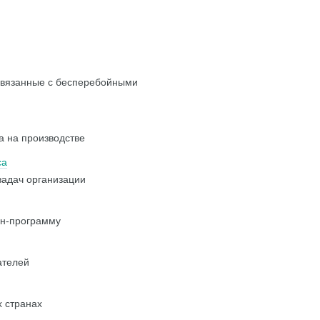
 увязанные с бесперебойными
а на производстве
са
задач организации
ин-программу
ателей
х странах