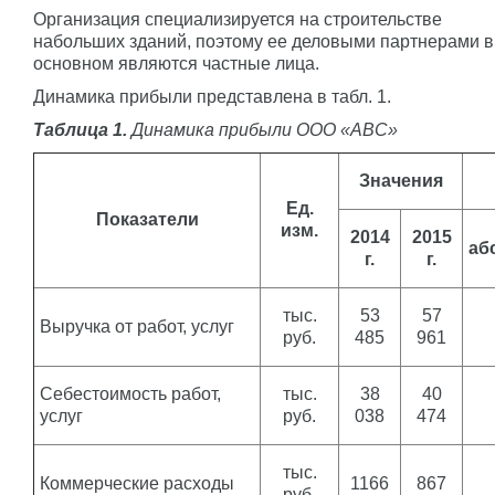
Организация специализируется на строительстве
набольших зданий, поэтому ее деловыми партнерами в
основном являются частные лица.
Динамика прибыли представлена в табл. 1.
Таблица 1.
Динамика прибыли ООО «АВС»
Значения
Ед.
Показатели
изм.
2014
2015
аб
г.
г.
тыс.
53
57
Выручка от работ, услуг
руб.
485
961
Себестоимость работ,
тыс.
38
40
услуг
руб.
038
474
тыс.
Коммерческие расходы
1166
867
руб.