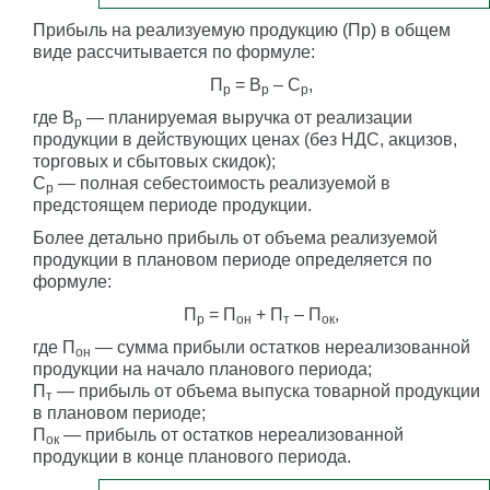
Прибыль на реализуемую продукцию (Пр) в общем
виде рассчитывается по формуле:
П
= В
– С
,
р
р
р
где В
— планируемая выручка от реализации
р
продукции в действующих ценах (без НДС, акцизов,
торговых и сбытовых скидок);
С
— полная себестоимость реализуемой в
р
предстоящем периоде продукции.
Более детально прибыль от объема реализуемой
продукции в плановом периоде определяется по
формуле:
П
= П
+ П
– П
,
р
он
т
ок
где П
— сумма прибыли остатков нереализованной
он
продукции на начало планового периода;
П
— прибыль от объема выпуска товарной продукции
т
в плановом периоде;
П
— прибыль от остатков нереализованной
ок
продукции в конце планового периода.