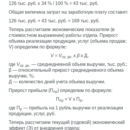
126 тыс. руб. x 34 % / 100 % = 43 тыс. руб.
Общая величина затрат на заработную плату составит:
126 тыс. руб. + 43 тыс. руб. = 169 тыс. руб.
Теперь рассчитаем экономические показатели (в
стоимостном выражении) работы отдела. Прирост
объема реализации продукции, услуг (объема продаж;
V) определим по формуле:
V
=
V
x
β
x Д,
ср. дн.
где
V
— среднедневной объем выручки, тыс. руб.;
ср. дн.
β — относительный прирост среднедневного объема
выручки, %;
Д — количество дней учета объема выручки.
Прирост прибыли (П
) определим по формуле:
пр
П
= V x П
,
пр
р
где П
— прибыль на 1 рубль выручки от реализации
р
продукции, услуг, руб.
Теперь рассчитаем текущий (годовой) экономический
эффект (Э) от внедрения отдела: