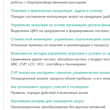
работы с общепроизводственными расходами
Плановая и фактическая калькуляция: задачи и отличия
Порядок составления калькуляции затрат на продукцию (раб
Управление затратами на основе организации центров фина
Выделение ЦФО на предприятии и формирование системы у
Стоимостной инжиниринг: управление стратегическими акти
Успешные примеры из практики и рекомендации к процессу
Возможности методов управления затратами и условия их 
Сравниваем директ-костинг, абсорбшн-костинг, стандарт-костин
АВС, CVP, LCC, VCC, cost killing и бенчмаркинг
CVP анализ как инструмент принятия управленческих реше
Операционный анализ «затраты-объем-прибыль» и его нюа
Как организовать процесс участия в госзакупках
Правила, порядок действий и возможные риски
Изыскиваем резервы для сокращения затрат
Организационные преобразования без крупных вложений