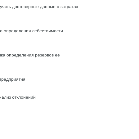
учить достоверные данные о затратах
го определения себестоимости
ика определения резервов ее
 предприятия
нализ отклонений