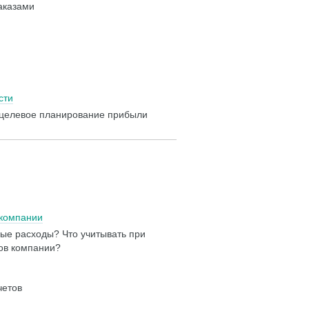
заказами
сти
и целевое планирование прибыли
 компании
ные расходы? Что учитывать при
тов компании?
четов