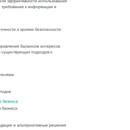
атели эффективности использования
, требования к информации и
точности и кромки безопасности
правления балансом интересов
з существующих подходов к
ателями
етодов
и бизнеса
 бизнеса
ендации и альтернативные решения