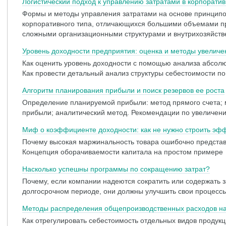
Логистический подход к управлению затратами в корпоратив
Формы и методы управления затратами на основе принципов
корпоративного типа, отличающихся большими объемами пр
сложными организационными структурами и внутрихозяйст
Уровень доходности предприятия: оценка и методы увеличе
Как оценить уровень доходности с помощью анализа абсол
Как провести детальный анализ структуры себестоимости по
Алгоритм планирования прибыли и поиск резервов ее роста
Определение планируемой прибыли: метод прямого счета; м
прибыли; аналитический метод. Рекомендации по увеличен
Миф о коэффициенте доходности: как не нужно строить эф
Почему высокая маржинальность товара ошибочно представ
Концепция оборачиваемости капитала на простом примере
Насколько успешны программы по сокращению затрат?
Почему, если компании надеются сократить или содержать 
долгосрочном периоде, они должны улучшить свои процессы 
Методы распределения общепроизводственных расходов на
Как отрегулировать себестоимость отдельных видов продук