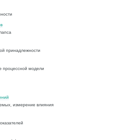
нности
ов
лапса
ной принадлежности
е процессной модели
ений
уемых, измерение влияния
оказателей