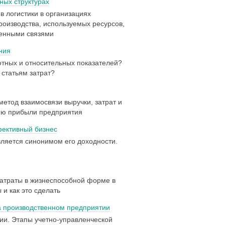
ных структурах
 логистики в организациях
оизводства, используемых ресурсов,
венными связями
ния
ютных и относительных показателей?
 статьям затрат?
етод взаимосвязи выручки, затрат и
ию прибыли предприятия
фективный бизнес
ляется синонимом его доходности.
затраты в жизнеспособной форме в
и как это сделать
 производственном предприятии
ции. Этапы учетно-управленческой