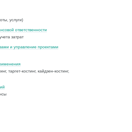
оты, услуги)
нсовой ответственности
чета затрат
вами и управление проектами
применения
г, таргет-костинг, кайдзен-костинг,
ний
нсы