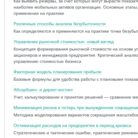
Как выявить резервы, за счет которых могут вырасти показ
наиболее мобильных активов организации. Основные этапы
применение на практике
Различные способы анализа безубыточности
Как определяются и применяются на практике точки безубы
Управление рыночной стоимостью: новый взгляд
Концепция формирования рыночной стоимости на основе у
акционеров и менеджеров предприятия. Критический анали
управлению стоимостью бизнеса
Факторная модель планирования прибыли
Базовые формулы для удобства работы с плановыми показ
Абсорбшен- и директ-костинг
Учет, калькулирование и принятие решений — сравнение м
Минимизация рисков и потерь при вынужденном сокращени
Методика моделирования вариантов сокращения масштабов
Оптимизация расходов на предприятии в период кризиса
Cтратегические и тактические ошибки, практические реком