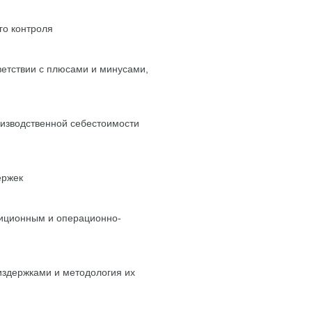
го контроля
ветствии с плюсами и минусами,
изводственной себестоимости
ержек
диционным и операционно-
издержками и методология их