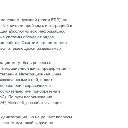
перечнем функций (почти ERP), но
 Технически проблем с интеграцией в
анящая абсолютно всю информацию.
ные системы обладают рядом
ью работы. Отметим, что не многие
аться от имеющихся развиваемых
.
рации могут быть решены с
интеграционной шины предприятия –
нтеграции. Интеграционная шина
дключенными к ней, и дает
го хранения справочников.
остоятельно или приобретена в
С). По пути использования
AP, Microsoft, разрабатывающих
чу интеграции, но не решает вопросы
 системами такой задачи не