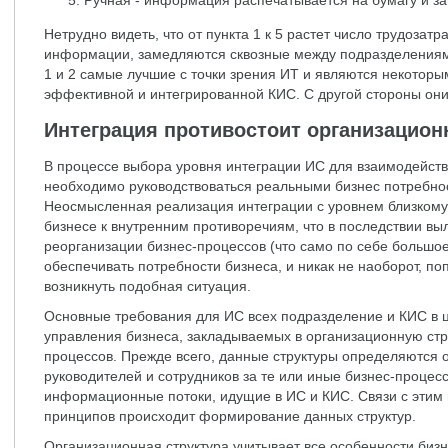
Нетрудно видеть, что от пункта 1 к 5 растет число трудозат
информации, замедляются сквозные между подразделениями
1 и 2 самые лучшие с точки зрения ИТ и являются некотор
эффективной и интегрированной КИС. С другой стороны он
Интеграция противостоит организацион
В процессе выбора уровня интеграции ИС для взаимодейст
необходимо руководствоваться реальными бизнес потребнос
Неосмысленная реализация интеграции с уровнем близкому 
бизнесе к внутренним противоречиям, что в последствии вы
реорганизации бизнес-процессов (что само по себе большое
обеспечивать потребности бизнеса, и никак не наоборот, п
возникнуть подобная ситуация.
Основные требования для ИС всех подразделение и КИС в 
управления бизнеса, закладываемых в организационную стру
процессов. Прежде всего, данные структуры определяются 
руководителей и сотрудников за те или иные бизнес-процес
информационные потоки, идущие в ИС и КИС. Связи с этим 
принципов происходит формирование данных структур.
Организационная структура учитывает все особенности биз