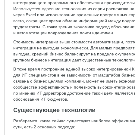
интегрирующего программного обеспечения производительно
Используется «древние технологии» из серии распечатка на 
через Excel или использование временных программных «пр
всего, сокращает время обмена информацией между подра
трудозатраты. С точки зрения экономики подход обоснован
и автоматизации подразделения почти идентичен.
Стоимость интеграции выше стоимости автоматизации, поэто
интеграция не выгодна экономически. Для малых предприяти
выгодна, средний бизнес балансирует на пределе окупаемос
крупном бизнесе интеграция дает существенные технологи
В тоже время построение единой высоко интегрированной 
для ИТ специалистов в не зависимости от масштабов бизнес
связана с бизнес целями компании, может не иметь экономи
сообществе эффективность и полезность высокоинтегриров
по мнению ИТ директоров достижение такой цели является
обоснования ИТ бюджетов.
Существующие технологии
Разберемся, какие сейчас существуют наиболее эффективн
сути, есть 2 основных подхода: