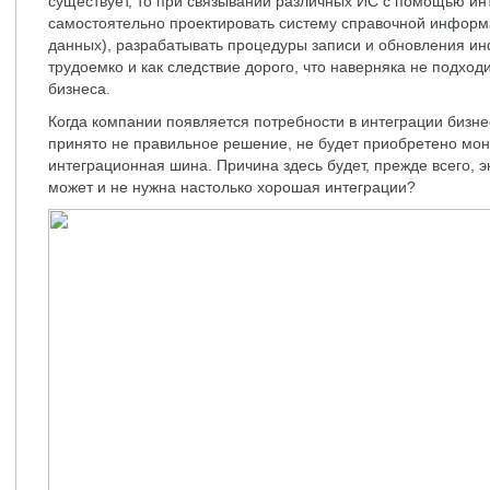
существует, то при связывании различных ИС с помощью и
самостоятельно проектировать систему справочной информ
данных), разрабатывать процедуры записи и обновления инф
трудоемко и как следствие дорого, что наверняка не подход
бизнеса.
Когда компании появляется потребности в интеграции бизне
принято не правильное решение, не будет приобретено мо
интеграционная шина. Причина здесь будет, прежде всего, э
может и не нужна настолько хорошая интеграции?