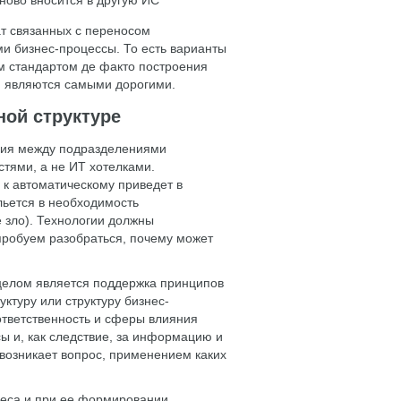
рат связанных с переносом
 бизнес-процессы. То есть варианты
ым стандартом де факто построения
и являются самыми дорогими.
ной структуре
вия между подразделениями
тями, а не ИТ хотелками.
к автоматическому приведет в
льется в необходимость
 зло). Технологии должны
опробуем разобраться, почему может
целом является поддержка принципов
ктуру или структуру бизнес-
ответственность и сферы влияния
сы и, как следствие, за информацию и
возникает вопрос, применением каких
неса и при ее формировании