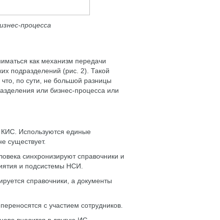
изнес-процесса
иматься как механизм передачи
их подразделений (рис. 2). Такой
 что, по сути, не большой разницы
азделения или бизнес-процесса или
 КИС. Используются единые
не существует.
еловека синхронизируют справочники и
иятия и подсистемы НСИ.
ируется справочники, а документы
переносятся с участием сотрудников.
ново вносится в другую ИС