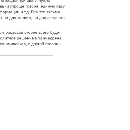
нтеграционной шины нужно
ации (проще говоря, единую базу
ормации и т.д. Все это весьма
ит ни для малого, ни для среднего
с-процессов скорее всего будет
нолитное решение или внедрена
кономическая, с другой стороны,