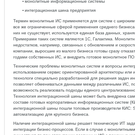
монолитные информационные системы
интеграционная шина предприятия
Термин монолитные ИС применяется для систем с широким 
все же ограниченные сферой применения среднего бизнеса.
них не существует, используется единая база данных, хр
Примерами таких систем являются 1С, Галактика. Монолит
недостатков, например, связанных с обновлением и скорост
компании, выросшие из малого бизнеса готовы сразу отказ
годами собственных ИС, и внедрить готовое монолитное ПО
Технические проблемы монолитных систем и вопросы интег
использованием сервис ориентированной архитекторы или 
технологи специально разработанной для решения задач и
позволяет обмениваться данными между различными ИС, по
возможность реализовать подходы единого централизованно
Технология интеграционной шины может быть внедрена сам
составе готовых корпоративных информационных систем (КИ
интеграционной шины пошли топовые производители КИС: S
автоматизацию для крупного бизнеса.
Наличие интеграционной шины решает техническую ИТ зада
интеграции бизнес-процессов. Если в случае с монолитными