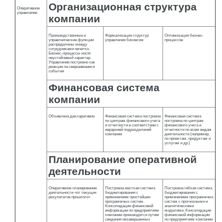
Организационная структура
Оперативное
управление
компании
Производственные и
Формализация структур
Оптимизация бизнес-
управленческие функции
управления бизнесом
процессов
распределены между
сотрудниками нечетко.
Бизнес–процессы носят
неустойчивый характер.
Управление построено как
реакция на свершившиеся
события
Финансовая система
компании
Объявлена декларативно
Финансовая система построена
Финансовая система
по центрам финансового учета
построена по центрам
и отчетности в соответствии с
финансового учета и
иерархией подразделений
отчетности по всем видам
компании
деятельности (например,
по проектам, продуктам и
услугам и др.)
Планирование оперативной
деятельности
Оперативное планирование
Построена жесткая система
Построена гибкая система
деятельности «от текущих
бюджетирования с
бюджетирования с
результатов прошлого»
применением простейших
применением программных
программных систем.
систем с прогнозными и
Консолидация финансовой
аналитическими
информации по предприятиям
моделями. Консолидация
компании производится путем
финансовой информации
сведения незавершенных
по предприятиям компании