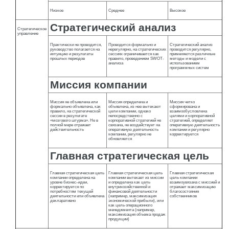
Низкое
Среднее
Высокое
Стратегический анализ
Стратегическое
управление
Практически не проводится,
Проводится формально и
Стратегический анализ
руководство полагается на
нерегулярно, на стратегических
проводится регулярно,
интуицию и результаты
сессиях ограничивается как
применяются различные
прошлых периодов
правило, проведением SWOT-
методы и модели с
анализа
использованием
программных систем
Миссия компании
Миссия не объявлена или
Миссия определена и
Миссия четко
формально объявлена, как
объявлена, из нее вытекают
сформирована и
правило, на стратегической
цели компании, однако
взаимообусловлена
сессии в результате
непосредственно с
целями и корпоративной
«мозгового штурма». Не в
корпоративной стратегией не
стратегией, определяет
полной мере отражает
связана, не воздействует на
оперативную деятельность
действительность
оперативную деятельность
компании и регулярно
компании, регулярно не
корректируется
обновляется
Главная стратегическая цель
Главная стратегическая цель
Главная стратегическая цель
Главная стратегическая
компании определена на
компании вытекает из миссии
цель компании
уровне бизнес–идеи,
и определена как цель
взаимоувязана с миссией и
корректируется по
внутрихозяйственной и
отражает максимизацию
потребностям текущей
финансовой деятельности
благосостояния
деятельности или объявлена
(например, максимизация
собственников
декларативно
экономической прибыли), или
как цель операционного
менеджмента (например,
максимизация объема продаж
продукции)