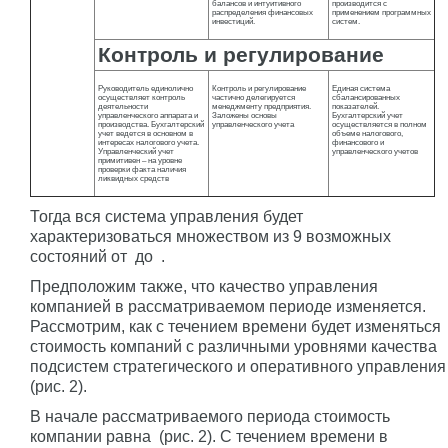
балансов и интуитивного
производится с
распределения финансовых
применением программных
инвестиций.
систем.
Контроль и регулирование
Руководитель единолично
Контроль и регулирование
Единая система
осуществляет контроль
частично делегируется
сбалансированных
деятельности
менеджменту предприятия.
показателей.
управленческого аппарата и
Заложены основы
Бухгалтерский учет
производства. Бухгалтерский
управленческого учета
осуществляется в полном
учет ведется в основном в
объеме налогового,
интересах налогового учета.
финансового и
Управленческий учет
управленческого учетов
примитивен – на уровне
проверки факта наличия
ликвидных средств
Тогда вся система управления будет
характеризоваться множеством из 9 возможных
состояний от
до
.
Предположим также, что качество управления
компанией в рассматриваемом периоде изменяется.
Рассмотрим, как с течением времени будет изменяться
стоимость компаний с различными уровнями качества
подсистем стратегического и оперативного управления
(рис. 2).
В начале рассматриваемого периода стоимость
компании равна
(рис. 2). С течением времени в