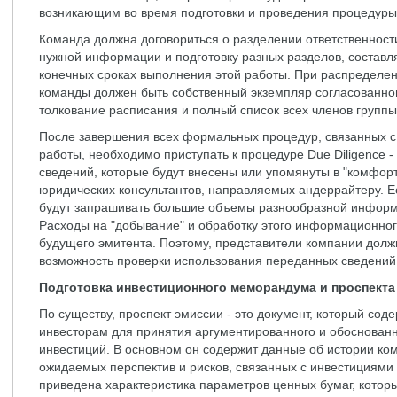
возникающим во время подготовки и проведения процедуры
Команда должна договориться о разделении ответственност
нужной информации и подготовку разных разделов, составл
конечных сроках выполнения этой работы. При распределен
команды должен быть собственный экземпляр согласованн
толкование расписания и полный список всех членов группы
После завершения всех формальных процедур, связанных 
работы, необходимо приступать к процедуре Due Diligence 
сведений, которые будут внесены или упомянуты в "комфор
юридических консультантов, направляемых андеррайтеру. Е
будут запрашивать большие объемы разнообразной информа
Расходы на "добывание" и обработку этого информационног
будущего эмитента. Поэтому, представители компании дол
возможность проверки использования переданных сведений
Подготовка инвестиционного меморандума и проспекта
По существу, проспект эмиссии - это документ, который с
инвесторам для принятия аргументированного и обоснован
инвестиций. В основном он содержит данные об истории ком
ожидаемых перспектив и рисков, связанных с инвестициями
приведена характеристика параметров ценных бумаг, котор