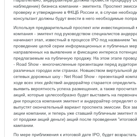
Параллельно, андеррайтеры должны провести процедуру Due
наблюдение) бизнеса компании - эмитента. Проспект эмисс
проверку и утверждение в ФКЦБ России и, в случае необход
консультант должны будут внести в него необходимые попра
Используя предварительный проспект или инвестиционный 
компания - эмитент под руководством специалистов андерра
начинают этап, известный в процессе IPO под названием "м
проведение целой серии информационных и публичных мер
направленных на выявление и фиксацию интереса потенциа
предлагаемым на публичную продажу. На этом этапе провод
- Road Show - многочисленные презентации перед аудитори
различных городах или странах. Новшеством виртуальной д
сетевых дорожных шоу - Net Road Show - презентаций компан
ходе всех этих действий андеррайтер старается определить
выявить вероятность успеха размещения, а также просчитат
акций, которые целесообразно будет выставить на первона
дни процесса компания эмитент и андеррайтер определят о
выпустят окончательный вариант проспекта эмиссии. Все за
акции компании, и теперь уже ставший публичным эмитент 
от продажи акций деньги) акций после проведения "итоговой
кампании.
По мере приближения к итоговой дате IPO, будет возрастат