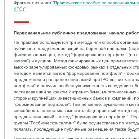
Фрагмент из книги
"Практическое пособие по первоначальн
(IPO)"
Первоначальное публичное предложение: начало рабо
На практике используются три метода или способа организ
публичного предложения акций на биржевой площадке (пор
фиксированных цен, метод "формирования портфеля" (он но
заявок") и аукцион. Метод фиксированных цен применяется 
высоко зарегулированных фондовых рынках в отдельных ст
методом является метод "формирования портфеля" - Bookbu
предложения и распределения акций при IPO возник как ал
портфеля" и получил особенную известность вследствие об
последовавший за крахом Интренет-бума, многочисленных 
стороны крупнейших инвестиционных банков и компаний, пр
"формирования портфеля". Тем не менее, аукционный метод
способность полностью заместить общепринятый метод пер
предложения акций - метод "формирования портфеля". Перв
группы "Росбизнесконсалтинг" было осуществлено по метод
полагать, последующие публичные размещения также будут 
При всех процедурных различиях трех имеющихся методов