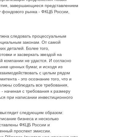
ятия, завершающиеся представлением
 фондового рынка - ФКЦБ России,
олжна следовать процессуальным
ециальным законам. От самой
ких деталей. Более того,
товки и засверкать звездой на
й компании не удастся. И согласно
ке ценных бумаг, и исходя из
 взаимодействовать с целым рядом
итента - это осознание того, что и
олжны соблюдать все требования,
- начиная с требования к размеру
ться при написании инвестиционного
 выглядит следующим образом:
писание бизнеса и несколько
дставлены ФКЦБ России и
енный проспект эмиссии.