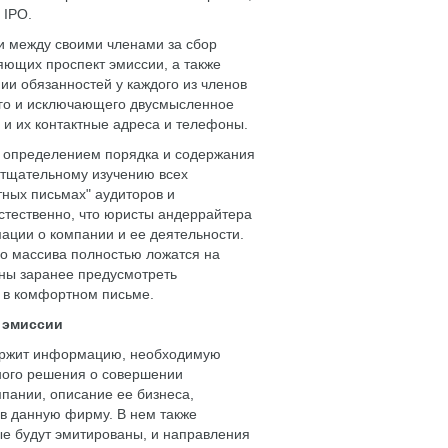
 IPO.
и между своими членами за сбор
яющих проспект эмиссии, а также
ии обязанностей у каждого из членов
ого и исключающего двусмысленное
 и их контактные адреса и телефоны.
с определением порядка и содержания
- тщательному изучению всех
тных письмах" аудиторов и
стественно, что юристы андеррайтера
ции о компании и ее деятельности.
о массива полностью ложатся на
жны заранее предусмотреть
 в комфортном письме.
 эмиссии
одержит информацию, необходимую
ного решения о совершении
пании, описание ее бизнеса,
 в данную фирму. В нем также
ые будут эмитированы, и направления