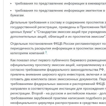
требования по представлению информации в ежеквартал
требования по представлению информации эмитентом в 
бумагам.
Детальные требования к составу и содержанию проспектов 
государственной регистрации, приведены в Приложении №
ценных бумаг" к "Стандартам эмиссии акций при учреждени
дополнительных акций, облигаций и их проспектов эмиссии"
Отдельные постановления ФКЦБ России регламентируют пор
периодичность раскрытия информации в проспектах эмисси
3
категориям компаний
.
Как показал опыт первого публичного биржевого размещения
официальному проспекту эмиссии акций, направляемому в о
согласно требованиям федерального законодательства РФ, 
привлечь внимание широкого круга инвесторов, включая и 
готовить два комплекта своих эмиссионных документов. Перв
требованиями федеральных законов и распоряжений ФКЦБ Р
направлен в соответствующие инстанции для прохождения 
регистрации. Второй - на русском и английском языках - дол
требованиями зарубежной практики написания подобного ро
неофициального циркуляра распространен в средствах мас