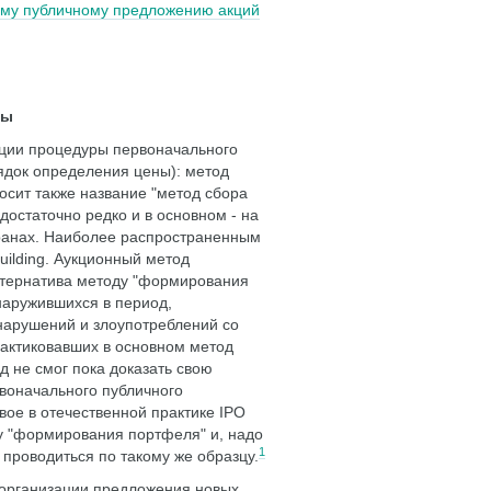
ому публичному предложению акций
ты
ации процедуры первоначального
ядок определения цены): метод
сит также название "метод сбора
достаточно редко и в основном - на
ранах. Наиболее распространенным
ilding. Аукционный метод
ьтернатива методу "формирования
наружившихся в период,
нарушений и злоупотреблений со
актиковавших в основном метод
 не смог пока доказать свою
воначального публичного
ое в отечественной практике IPO
у "формирования портфеля" и, надо
1
проводиться по такому же образцу.
 организации предложения новых