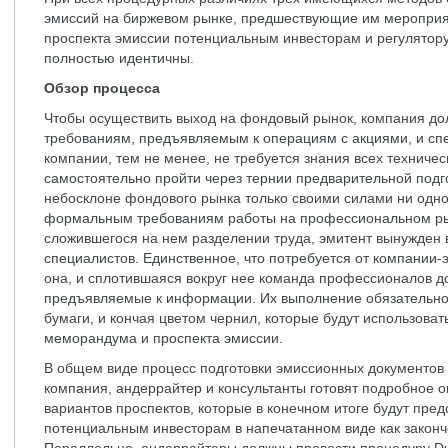
эмиссий на биржевом рынке, предшествующие им меропри
проспекта эмиссии потенциальным инвесторам и регулятору
полностью идентичны.
Обзор процесса
Чтобы осуществить выход на фондовый рынок, компания д
требованиям, предъявляемым к операциям с акциями, и сп
компании, тем не менее, не требуется знания всех техничес
самостоятельно пройти через тернии предварительной подго
небосклоне фондового рынка только своими силами ни одно
формальным требованиям работы на профессиональном рын
сложившегося на нем разделении труда, эмитент вынужден
специалистов. Единственное, что потребуется от компании-эм
она, и сплотившаяся вокруг нее команда профессионалов д
предъявляемые к информации. Их выполнение обязательно 
бумаги, и кончая цветом чернил, которые будут использова
меморандума и проспекта эмиссии.
В общем виде процесс подготовки эмиссионных документов
компания, андеррайтер и консультанты готовят подробное о
вариантов проспектов, которые в конечном итоге будут пре
потенциальным инвесторам в напечатанном виде как законч