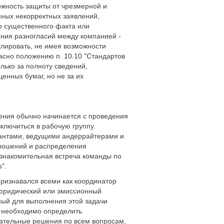
ожность защиты от чрезмерной и
нных некорректных заявлений,
го существенного факта или
ния разногласий между компанией -
улировать, не имея возможности
асно положению п. 10.10 "Стандартов
лько за полноту сведений,
енных бумаг, но не за их
ения обычно начинается с проведения
включиться в рабочую группу.
тантами, ведущими андеррайтерами и
тношений и распределения
ознакомительная встреча команды по
".
признавался всеми как координатор
 юридический или эмиссионный
ный для выполнения этой задачи
у необходимо определить
чательные решения по всем вопросам,