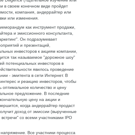
 Diligence (тщательное изучение или
ии в своем конечном виде пройдет
имости, компания, андеррайтер или
вки или изменения.
меморандум как инструмент продажи,
йтера и эмиссионного консультанта,
аркетинг". Он подразумевает
оприятий и презентаций,
льных инвесторов к акциям компании,
ится так называемое "дорожное шоу"
ей потенциальных инвесторов в
ействительности явилось проведение
ии - эмитента в сети Интернет. В
 интерес и реакцию инвесторов, чтобы
ь оптимальное количество и цену
чальное предложение. В последние
кончательную цену на акции и
вершится, когда андеррайтер продаст
получит доход от эмиссии (вырученные
 встречи" со всеми участниками IPO
ь напряжение. Все участники процесса