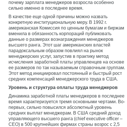
почему зарплата менеджеров возросла особенно
сильно именно в последнее время.
В качестве еще одной причины можно назвать
конкретную институциональную меру. В 1992 г.
американская Комиссия по ценным бумагам и биржам
вменила в обязанность корпораций публиковать
данные о размерах вознаграждения менеджеров
высшего ранга. Этот шаг американских властей
парадоксальным образом повлиял на рынок
менеджерских услуг, запустив в практику метод
исчисления заработной платы управленцев на основе
ее размеров по так называемым справочным группам.
Этот метод инициировал постоянный и быстрый рост
средних компенсаций менеджерского труда в США.
Уровень и структура оплаты труда менеджеров
Динамика заработной платы менеджеров в последнее
время характеризуется тремя основными чертами. Во-
первых, сильно повысился абсолютный уровень
средних выплат менеджерам. В США средний доход
управляющего высшего ранга (сhief еxecutive оfficer –
CEO) в 500 крупнейших фирмах страны возрос с 2,5