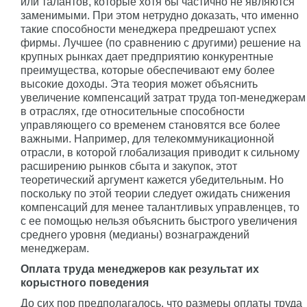
или талантов, которые хотя бы частично не являются
заменимыми. При этом нетрудно доказать, что именно
такие способности менеджера предрешают успех
фирмы. Лучшее (по сравнению с другими) решение на
крупных рынках дает предприятию конкурентные
преимущества, которые обеспечивают ему более
высокие доходы. Эта теория может объяснить
увеличение компенсаций затрат труда топ-менеджерам
в отраслях, где относительные способности
управляющего со временем становятся все более
важными. Например, для телекоммуникационной
отрасли, в которой глобализация приводит к сильному
расширению рынков сбыта и закупок, этот
теоретический аргумент кажется убедительным. Но
поскольку по этой теории следует ожидать снижения
компенсаций для менее талантливых управленцев, то
с ее помощью нельзя объяснить быстрого увеличения
среднего уровня (медианы) вознаграждений
менеджерам.
Оплата труда менеджеров как результат их
корыстного поведения
До сих пор предполагалось, что размеры оплаты труда