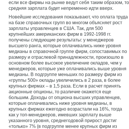
если все фирмы на рынке ведут себя таким образом, то
средняя зарплата будет непременно идти вверх.
Новейшие исследования показывают, что оплата труда
на базе справочных групп во многом объясняет рост
зарплаты управленцев в США. Так, для 500
крупнейших американских фирм в 1992-1998 гг.
получены следующие результаты: у менеджеров
высшего ранга, которые оплачивались ниже уровня
медианы в справочной группе фирм, сопоставимых по
размеру и отраслевой принадлежности, произошло в
основном более высокое увеличение окладов, чем у
менеджеров, которые уже оплачивались выше уровня
медианы. В подгруппе меньших по размеру фирм из
«группы 500» оклады увеличились в 2 раза, в более
крупных фирмах – в 1,5 раза. Если в расчет принять
акционные опционы, то различие окажется еще
большим. Доходы от опциона высших управленцев,
которые оплачивались ниже уровня медианы, в
крупных фирмах ежегодно возрастали на 16%, тогда
как у топ-менеджеров, имевших зарплату выше
указанного уровня, среднегодовой прирост достиг
«только» 7% (в подгруппе менее крупных фирм из