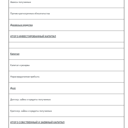
Авансы полученные
Прочие краткосрочные обязательства
Денежные средства
ИТОГО ИНВЕСТИРОВАННЫЙ КАПИТАЛ
Капитал
Капитал и резервы
Нераспределенная прибыль
Долг
Долгоср. займы и кредиты полученные
Краткоср. займы и кредиты полученные
ИТОГО СОБСТВЕННЫЙ И ЗАЕМНЫЙ КАПИТАЛ