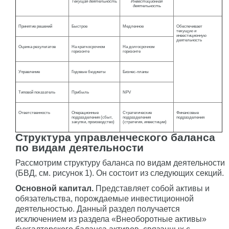
Текущая деятельность
Инвестиционная
деятельность
Принятие решений
Быстрое
Медленное
Обеспечивает
текущую и
инвестиционную
деятельность
Оценка результатов
На краткосрочном
На долгосрочном
горизонте
горизонте
Управление
Годовые бюджеты
Бизнес-планы
Типовой показатель
Прибыль
NPV
Ответственность
Операционные
Стратегические
Финансовые
подразделения (сбыт,
подразделения
подразделения
закупки, производство)
(стратегия, инвестиции)
Структура управленческого баланса
по видам деятельности
Рассмотрим структуру баланса по видам деятельности
(БВД, см. рисунок 1). Он состоит из следующих секций.
Основной капитал.
Представляет собой активы и
обязательства, порождаемые инвестиционной
деятельностью. Данный раздел получается
исключением из раздела «Внеоборотные активы»