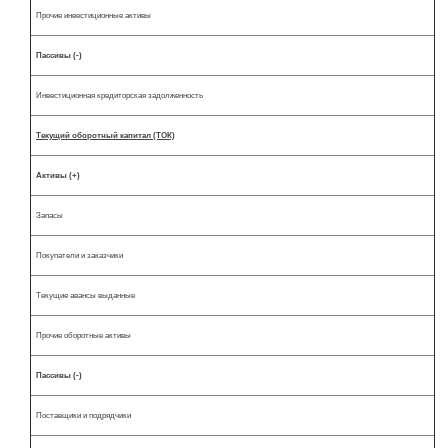
Прочие инвестиционные активы
Пассивы (-)
Инвестиционная кредиторская задолженность
Текущий оборотный капитал (ТОК)
Активы (+)
Запасы
Покупатели и заказчики
Текущие авансы выданные
Прочие оборотные активы
Пассивы (-)
Поставщики и подрядчики