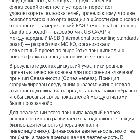
Ощущение того, что формат представления
финансовой отчетности устарел и перестает
удовлетворять пользователей, привело к тому, что две
основополагающие организации в области финансовой
отчетности — американский FASB (Financial accounting
standards board) — разработчик US GAAP и
международный IASB (International accounting standards
board) — разработчик МСФО, организовали
совместный проект по выработке принципиально
нового формата представления отчетности.
В результате долгих дискуссий участники решили
принять в качестве основы для построения ключевой
принцип Связанности (Cohesiveness). Принцип
сформулирован следующим образом: «Финансовая
отчетность должна быть предоставлена таким образом,
чтобы сквозная связь показателей между отчетами
была прозрачной»
Для реализации этого принципа каждый из трех
основных отчетов разбивается на одинаковые секции:
бизнес-деятельность (операционная и
инвестиционная), финансовая деятельность, налог на
прибыль, а также прекращаемая деятельность. В