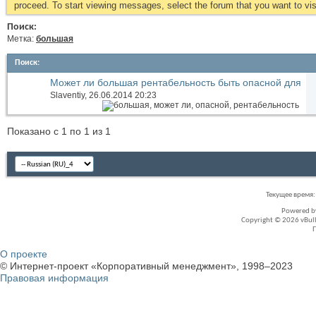
proceed. To start viewing messages, select the forum that you want to visi
Поиск:
Метка:
большая
Поиск
:
Может ли большая рентабельность быть опасной для
компании?
Slaventiy
, 26.06.2014 20:23
Показано с 1 по 1 из 1
Текущее время
Powered 
Copyright © 2026 vBullet
О проекте
© Интернет-проект «Корпоративный менеджмент», 1998–2023
Правовая информация