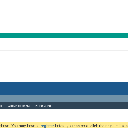
во
Опции форума
Навигация
k above. You may have to
register
before you can post: click the register link