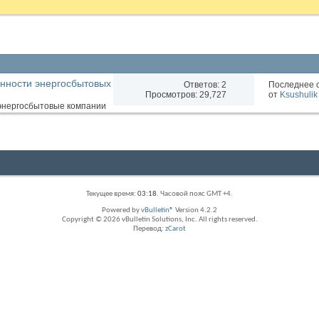
енности энергосбытовых
Ответов:
2
Последнее 
Просмотров: 29,727
от
Ksushulik
Текущее время:
03:18
. Часовой пояс GMT +4.
Powered by
vBulletin®
Version 4.2.2
Copyright © 2026 vBulletin Solutions, Inc. All rights reserved.
Перевод:
zCarot